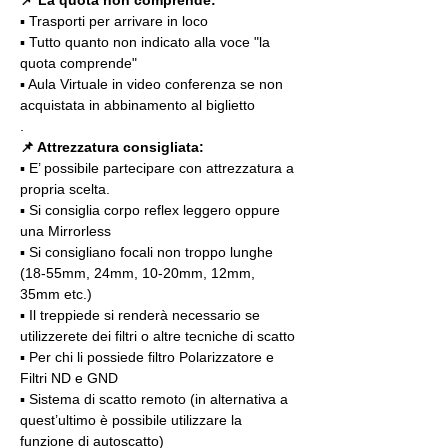
📌 La quota non comprende:
▪️ Trasporti per arrivare in loco
▪️ Tutto quanto non indicato alla voce "la 
quota comprende"
▪️ Aula Virtuale in video conferenza se non 
acquistata in abbinamento al biglietto
.
📌 Attrezzatura consigliata:
▪️ E’ possibile partecipare con attrezzatura a 
propria scelta.
▪️ Si consiglia corpo reflex leggero oppure 
una Mirrorless
▪️ Si consigliano focali non troppo lunghe 
(18-55mm, 24mm, 10-20mm, 12mm, 
35mm etc.)
▪️ Il treppiede si renderà necessario se 
utilizzerete dei filtri o altre tecniche di scatto
▪️ Per chi li possiede filtro Polarizzatore e 
Filtri ND e GND
▪️ Sistema di scatto remoto (in alternativa a 
quest’ultimo è possibile utilizzare la 
funzione di autoscatto)