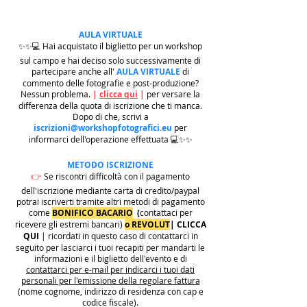
AULA VIRTUALE
✨✨💻 Hai acquistato il biglietto per un workshop
sul campo e hai deciso solo successivamente di
partecipare anche all'
AULA VIRTUALE
di
commento delle fotografie e post-produzione?
Nessun problema.
|
clicca qui
|
per versare la
differenza della quota di iscrizione che ti manca.
Dopo di che, scrivi a
iscrizioni@workshopfotografici.eu
per
informarci dell'operazione effettuata 💻✨✨
METODO ISCRIZIONE
👉
Se riscontri difficoltà con il pagamento
dell'iscrizione mediante carta di credito/paypal
potrai iscriverti tramite altri metodi di pagamento
come
BONIFICO BACARIO
(
contattaci per
ricevere gli estremi bancari)
o REVOLUT
|
CLICCA
QUI
| ricordati in questo caso di contattarci in
seguito per lasciarci i tuoi recapiti per mandarti le
informazioni e il biglietto dell'evento e di
contattarci per e-mail per indicarci i tuoi dati
personali per l'emissione della regolare fattura
(nome cognome, indirizzo di residenza con cap e
codice fiscale).