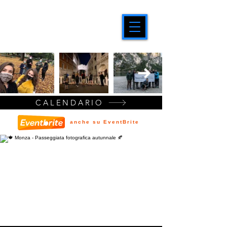
CALENDARIO
anche su EventBrite