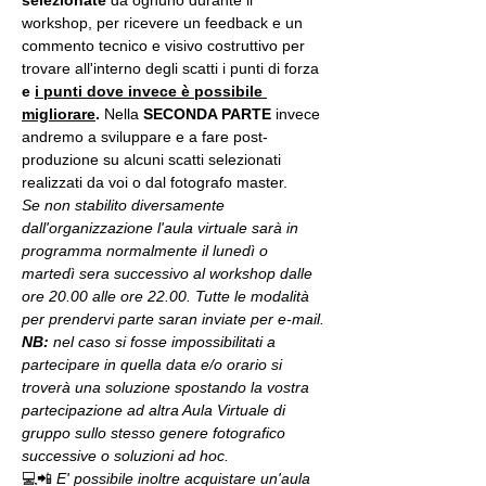
selezionate
 da ognuno durante il 
workshop, per ricevere un feedback e un 
commento tecnico e visivo costruttivo per 
trovare all'interno degli scatti i punti di forza 
e 
i punti dove invece è possibile 
migliorare
. 
Nella 
SECONDA PARTE 
invece 
andremo a sviluppare e a fare post-
produzione su alcuni scatti selezionati 
realizzati da voi o dal fotografo master.
Se non stabilito diversamente 
dall'organizzazione l'aula virtuale sarà in 
programma normalmente il lunedì o 
martedì sera successivo al workshop dalle 
ore 20.00 alle ore 22.00. Tutte le modalità 
per prendervi parte saran inviate per e-mail.
NB:
 nel caso si fosse impossibilitati a 
partecipare in quella data e/o orario si 
troverà una soluzione spostando la vostra 
partecipazione ad altra Aula Virtuale di 
gruppo sullo stesso genere fotografico 
successive o soluzioni ad hoc.
💻📲 
E' possibile inoltre acquistare un'aula 