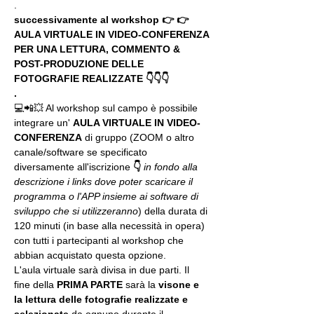
.
successivamente al workshop 👉 👉 
AULA VIRTUALE IN VIDEO-CONFERENZA
PER UNA LETTURA, COMMENTO & 
POST-PRODUZIONE DELLE 
FOTOGRAFIE REALIZZATE 👇👇👇
.
💻📲💥 Al workshop sul campo è possibile 
integrare un' 
AULA VIRTUALE IN VIDEO-
CONFERENZA
 di gruppo (ZOOM o altro 
canale/software se specificato 
diversamente all'iscrizione 
👇
in fondo alla 
descrizione i links dove poter scaricare il 
programma o l'APP insieme ai software di 
sviluppo che si utilizzeranno
) della durata di 
120 minuti (in base alla necessità in opera) 
con tutti i partecipanti al workshop che 
abbian acquistato questa opzione.
L'aula virtuale sarà divisa in due parti. Il 
fine della 
PRIMA PARTE 
sarà la 
visone e 
la lettura delle fotografie realizzate
e 