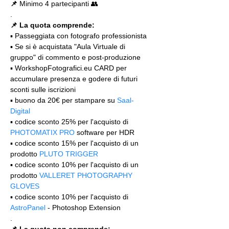
📌
 Minimo 4 partecipanti 👥
.
📌 La quota comprende:
▪️ Passeggiata con fotografo professionista
▪️ Se si è acquistata "Aula Virtuale di 
gruppo" di commento e post-produzione
▪️ WorkshopFotografici.eu CARD per 
accumulare presenza e godere di futuri 
sconti sulle iscrizioni
▪️ buono da 20€ per stampare su 
Saal-
Digital
▪️ codice sconto 25% per l'acquisto di 
PHOTOMATIX PRO
 software per HDR
▪️ codice sconto 15% per l'acquisto di un 
prodotto 
PLUTO TRIGGER
▪️ codice sconto 10% per l'acquisto di un 
prodotto 
VALLERET PHOTOGRAPHY 
GLOVES
▪️ codice sconto 10% per l'acquisto di 
AstroPanel
 - Photoshop Extension
.