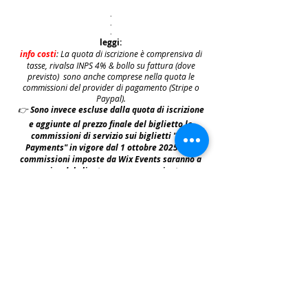
.
.
.
leggi:
info costi
: La quota di iscrizione è comprensiva di
tasse, rivalsa INPS 4% & bollo su fattura (dove
previsto) sono anche comprese nella quota le
commissioni del provider di pagamento (Stripe o
Paypal).
👉
S
ono invece escluse dalla quota di iscrizione
e aggiunte al prezzo finale del biglietto le
commissioni di servizio sui biglietti "Wix
Payments" in vigore dal 1 ottobre 2025. Tali
commissioni imposte da Wix Events saranno a
carico del cliente e saranno aggiunte,
addebitate e fatturate separatamente da Wix
.
leggi:
N.B: iscrivendosi agli eventi e acquistando i
biglietti e le prevendite si accettano i termini
per prendervi parte riportati nella | Policy
|
faq & policy | clicca qui per prenderne
visione.