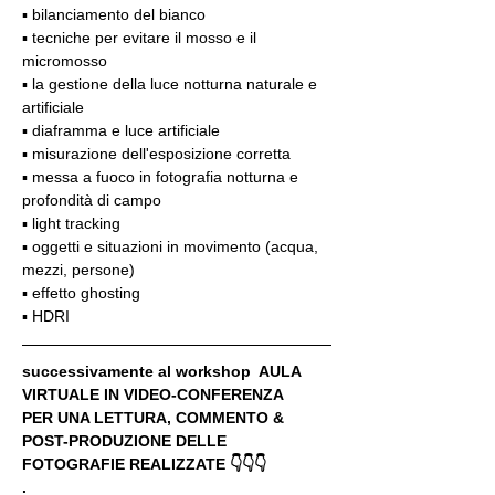
▪️ bilanciamento del bianco
▪️ tecniche per evitare il mosso e il 
micromosso
▪️ la gestione della luce notturna naturale e 
artificiale
▪️ diaframma e luce artificiale
▪️ misurazione dell'esposizione corretta
▪️ messa a fuoco in fotografia notturna e 
profondità di campo
▪️ light tracking
▪️ oggetti e situazioni in movimento (acqua, 
mezzi, persone)
▪️ effetto ghosting
▪️ HDRI
successivamente al workshop  AULA 
VIRTUALE IN VIDEO-CONFERENZA
PER UNA LETTURA, COMMENTO & 
POST-PRODUZIONE DELLE 
FOTOGRAFIE REALIZZATE 👇👇👇
.