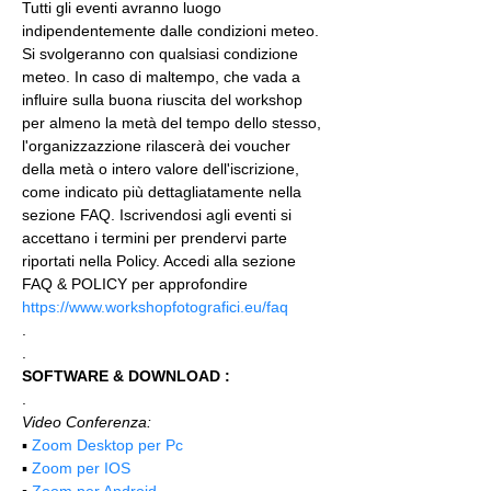
Tutti gli eventi avranno luogo 
indipendentemente dalle condizioni meteo. 
Si svolgeranno con qualsiasi condizione 
meteo. In caso di maltempo, che vada a 
influire sulla buona riuscita del workshop 
per almeno la metà del tempo dello stesso, 
l'organizzazzione rilascerà dei voucher 
della metà o intero valore dell'iscrizione, 
come indicato più dettagliatamente nella 
sezione FAQ. Iscrivendosi agli eventi si 
accettano i termini per prendervi parte 
riportati nella Policy. Accedi alla sezione 
FAQ & POLICY per approfondire 
https://www.workshopfotografici.eu/faq
.
.
SOFTWARE & DOWNLOAD :
.
Video Conferenza:
▪️ 
Zoom Desktop per Pc
▪️ 
Zoom per IOS
▪️ 
Zoom per Android