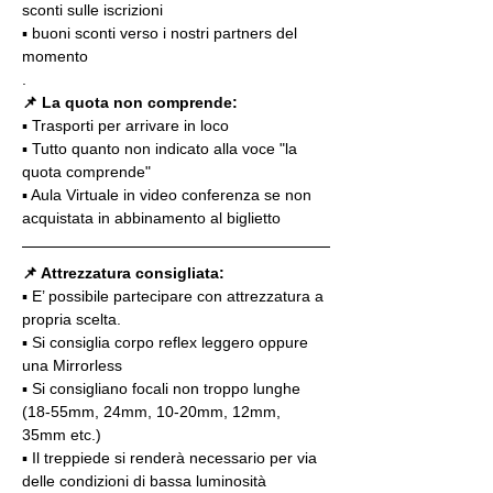
sconti sulle iscrizioni
▪️ buoni sconti verso i nostri partners del 
momento
.
📌 La quota non comprende:
▪️ Trasporti per arrivare in loco
▪️ Tutto quanto non indicato alla voce "la 
quota comprende"
▪️ Aula Virtuale in video conferenza se non 
acquistata in abbinamento al biglietto
📌 Attrezzatura consigliata:
▪️ E’ possibile partecipare con attrezzatura a 
propria scelta.
▪️ Si consiglia corpo reflex leggero oppure 
una Mirrorless
▪️ Si consigliano focali non troppo lunghe 
(18-55mm, 24mm, 10-20mm, 12mm, 
35mm etc.)
▪️ Il treppiede si renderà necessario per via 
delle condizioni di bassa luminosità