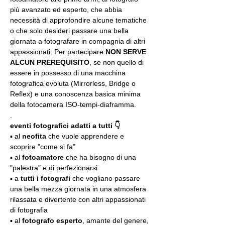
più avanzato ed esperto, che abbia 
necessità di approfondire alcune tematiche 
o che solo desideri passare una bella 
giornata a fotografare in compagnia di altri 
appassionati. Per partecipare 
NON SERVE 
ALCUN PREREQUISITO
, se non quello di 
essere in possesso di una macchina 
fotografica evoluta (Mirrorless, Bridge o 
Reflex) e una conoscenza basica minima 
della fotocamera ISO-tempi-diaframma.
.
eventi fotografici adatti a tutti 👇
▪️ al 
neofita
 che vuole apprendere e 
scoprire "come si fa"
▪️ al 
fotoamatore
 che ha bisogno di una 
"palestra" e di perfezionarsi
▪️ a 
tutti i fotografi
 che vogliano passare 
una bella mezza giornata in una atmosfera 
rilassata e divertente con altri appassionati 
di fotografia
▪️ al 
fotografo esperto
, amante del genere, 