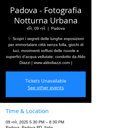
Padova - Fotografia
Notturna Urbana
રવિ, 09 નવે
  |  
Padova
✨ Scopri i segreti delle lunghe esposizioni
per immortalare città senza folla, giochi di
luci, movimenti soffusi delle nuvole e
superfici d’acqua vellutate; condotto da Aldo
Diazzi | www.aldodiazzi.com |
Tickets Unavailable
See other events
Time & Location
09 નવે, 2025 5:30 PM – 8:30 PM
Padova, Padova PD, Italia