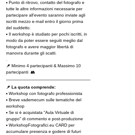
▪️ Punto di ritrovo, contatto del fotografo e 
tutte le altre informazioni necessarie per 
partecipare all'evento saranno inviate agli 
iscritti mezzo e-mail entro il giorno prima 
del suddetto.
▪️ Il workshop è studiato per pochi iscritti, in 
modo da poter essere seguiti meglio dal 
fotografo e avere maggior libertà di 
manovra durante gli scatti.
.
📌
 Minimo 4 partecipanti & Massimo 10 
partecipanti  👥
📌 La quota comprende:
▪️ Workshop con fotografo professionista
▪️ Breve vademecum sulle tematiche del 
workshop
▪️ Se si è acquistata "Aula Virtuale di 
gruppo" di commento e post-produzione
▪️ WorkshopFotografici.eu CARD per 
accumulare presenza e godere di futuri 