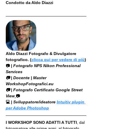
Condotto da Aldo Diazzi
Aldo Diazzi Fotografo & Divulgatore 
fotografico. (
clicca qui per vedere di più
)
📷
 | Fotografo NPS Nikon Professional 
Services
​📷 | Docente | Master 
WorkshopFotografici.eu
📷 | Fotografo Certificato Google Street 
View
📷
💻
 | Sviluppatore/ideatore 
Intuitiv plugin 
per Adobe Photoshop
I WORKSHOP SONO ADATTI A TUTTI
, dal 
fotoamatore alle prime armi, al fotografo 