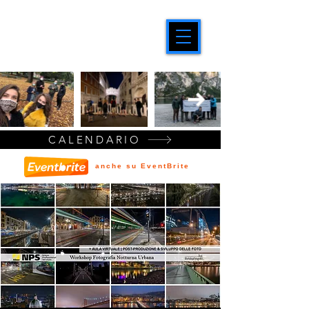
CALENDARIO
anche su EventBrite