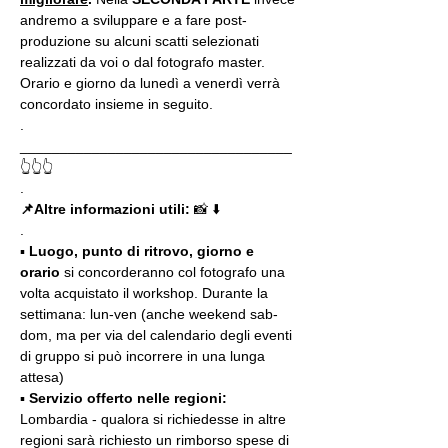
andremo a sviluppare e a fare post-
produzione su alcuni scatti selezionati 
realizzati da voi o dal fotografo master. 
Orario e giorno da lunedì a venerdì verrà 
concordato insieme in seguito.
.
__________________________________
👆👆👆
.
📌Altre informazioni utili: 
📸 ⬇️
.
▪️ 
Luogo, punto di ritrovo, giorno e 
orario
 si concorderanno col fotografo una 
volta acquistato il workshop. Durante la 
settimana: lun-ven (anche weekend sab-
dom, ma per via del calendario degli eventi 
di gruppo si può incorrere in una lunga 
attesa)
▪️ 
Servizio offerto nelle regioni:
Lombardia - qualora si richiedesse in altre 
regioni sarà richiesto un rimborso spese di 