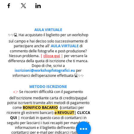
AULA VIRTUALE
✨✨💻 Hai acquistato il biglietto per un workshop
sul campo e hai deciso solo successivamente di
partecipare anche all'
AULA VIRTUALE
di
commento delle fotografie e post-produzione?
Nessun problema.
|
clicca qui
|
per versare la
differenza della quota di iscrizione che ti manca.
Dopo di che, scrivi a
iscrizioni@workshopfotografici.eu
per
informarci dell'operazione effettuata 💻✨✨
METODO ISCRIZIONE
👉
Se riscontri difficoltà con il pagamento
dell'iscrizione mediante carta di credito/paypal
potrai iscriverti tramite altri metodi di pagamento
come
BONIFICO BACARIO
(
contattaci per
ricevere gli estremi bancari)
o REVOLUT
|
CLICCA
QUI
| ricordati in questo caso di contattarci in
seguito per lasciarci i tuoi recapiti per mandarti le
informazioni e il biglietto dell'evento e di
contattarci per e-mail per indicarci i tuoi dati