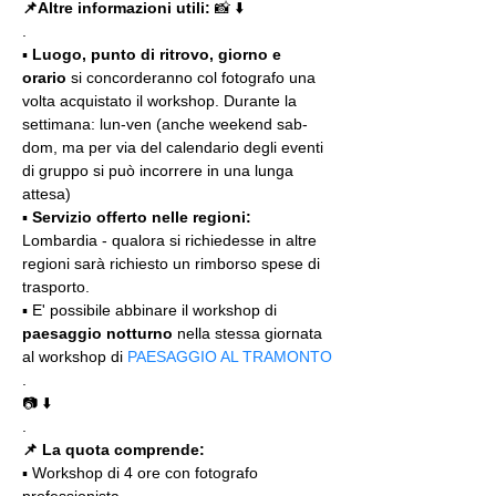
📌Altre informazioni utili: 
📸 ⬇️
.
▪️ 
Luogo, punto di ritrovo, giorno e 
orario
 si concorderanno col fotografo una 
volta acquistato il workshop. Durante la 
settimana: lun-ven (anche weekend sab-
dom, ma per via del calendario degli eventi 
di gruppo si può incorrere in una lunga 
attesa)
▪️ 
Servizio offerto nelle regioni:
Lombardia - qualora si richiedesse in altre 
regioni sarà richiesto un rimborso spese di 
trasporto.
▪️ E' possibile abbinare il workshop di 
paesaggio notturno
 nella stessa giornata 
al workshop di 
PAESAGGIO AL TRAMONTO
.
📷 ⬇️
.
📌 La quota comprende:
▪️ Workshop di 4 ore con fotografo 