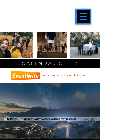
CALENDARIO
anche su EventBrite