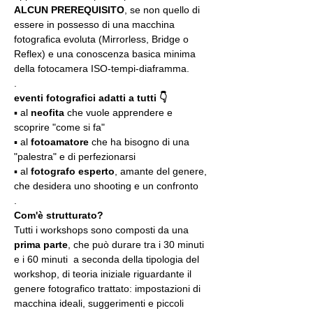
ALCUN PREREQUISITO
, se non quello di 
essere in possesso di una macchina 
fotografica evoluta (Mirrorless, Bridge o 
Reflex) e una conoscenza basica minima 
della fotocamera ISO-tempi-diaframma.
.
eventi fotografici adatti a tutti 👇
▪️ al 
neofita
 che vuole apprendere e 
scoprire "come si fa"
▪️ al 
fotoamatore
 che ha bisogno di una 
"palestra" e di perfezionarsi
▪️ al 
fotografo esperto
, amante del genere, 
che desidera uno shooting e un confronto
.
Com'è strutturato?
Tutti i workshops sono composti da una 
prima parte
, che può durare tra i 30 minuti 
e i 60 minuti  a seconda della tipologia del 
workshop, di teoria iniziale riguardante il 
genere fotografico trattato: impostazioni di 
macchina ideali, suggerimenti e piccoli 