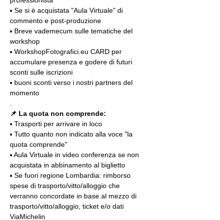
professionista
▪️ Se si è acquistata "Aula Virtuale" di 
commento e post-produzione
▪️ Breve vademecum sulle tematiche del 
workshop
▪️ WorkshopFotografici.eu CARD per 
accumulare presenza e godere di futuri 
sconti sulle iscrizioni
▪️ buoni sconti verso i nostri partners del 
momento
.
📌 La quota non comprende:
▪️ Trasporti per arrivare in loco
▪️ Tutto quanto non indicato alla voce "la 
quota comprende"
▪️ Aula Virtuale in video conferenza se non 
acquistata in abbinamento al biglietto
▪️ Se fuori regione Lombardia: rimborso 
spese di trasporto/vitto/alloggio che 
verranno concordate in base al mezzo di 
trasporto/vitto/alloggio, ticket e/o dati 
ViaMichelin