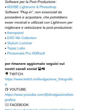
Software per la Post-Produzione:
▪️ 
ADOBE Lightroom & Photoshop
Software "Plug-in", non essenziali da 
possedere e acquistare, che potrebbero 
esser mostrati e utilizzati con Lightroom per 
migliorare e velocizzare la post-produzione:
▪️ 
Astropanel
▪️ 
DXO Nik Collection
▪️ 
Skylum Luminar
▪️ 
Topaz Labs
▪️ 
Photomatix Pro HDRsoft
.
per rimanere aggiornato seguici sui 
nostri canali social 💻📲
🎥 TWITCH: 
https://www.twitch.tv/divulgazione_fotografic
a
📺 YOUTUBE: 
https://www.youtube.com/@divulgazionefoto
grafica
🙋‍♂️ FACEBOOK: 