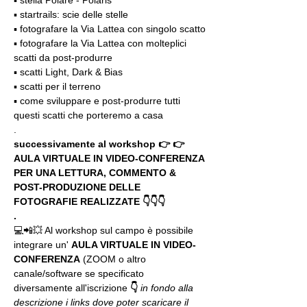
▪️ stella Polare - Polaris
▪️ startrails: scie delle stelle
▪️ fotografare la Via Lattea con singolo scatto
▪️ fotografare la Via Lattea con molteplici 
scatti da post-produrre
▪️ scatti Light, Dark & Bias
▪️ scatti per il terreno
▪️ come sviluppare e post-produrre tutti 
questi scatti che porteremo a casa
.
successivamente al workshop 👉 👉 
AULA VIRTUALE IN VIDEO-CONFERENZA
PER UNA LETTURA, COMMENTO & 
POST-PRODUZIONE DELLE 
FOTOGRAFIE REALIZZATE 👇👇👇
.
💻📲💥 Al workshop sul campo è possibile 
integrare un' 
AULA VIRTUALE IN VIDEO-
CONFERENZA
 (ZOOM o altro 
canale/software se specificato 
diversamente all'iscrizione 
👇
in fondo alla 
descrizione i links dove poter scaricare il 