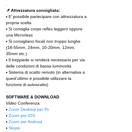
.
📌 Attrezzatura consigliata:
▪️ E’ possibile partecipare con attrezzatura a 
propria scelta.
▪️ Si consiglia corpo reflex leggero oppure 
una Mirrorless
▪️ Si consigliano focali non troppo lunghe 
(18-55mm, 24mm, 10-20mm, 12mm, 
35mm etc.)
▪️ Il treppiede si renderà necessario per via 
delle condizioni di bassa luminosità
▪️ Sistema di scatto remoto (in alternativa a 
quest’ultimo è possibile utilizzare la 
funzione di autoscatto)
.
SOFTWARE & DOWNLOAD
Video Conferenza:
▪️ 
Zoom Desktop per Pc
▪️ 
Zoom per IOS
▪️ 
Zoom per Android
▪️ 
Skype