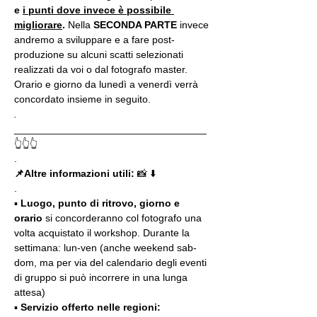
e 
i punti dove invece è possibile 
migliorare
. 
Nella 
SECONDA PARTE 
invece 
andremo a sviluppare e a fare post-
produzione su alcuni scatti selezionati 
realizzati da voi o dal fotografo master. 
Orario e giorno da lunedì a venerdì verrà 
concordato insieme in seguito.
.
__________________________________
👆👆👆
.
📌Altre informazioni utili: 
📸 ⬇️
.
▪️ 
Luogo, punto di ritrovo, giorno e 
orario
 si concorderanno col fotografo una 
volta acquistato il workshop. Durante la 
settimana: lun-ven (anche weekend sab-
dom, ma per via del calendario degli eventi 
di gruppo si può incorrere in una lunga 
attesa)
▪️ 
Servizio offerto nelle regioni: