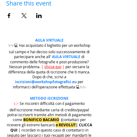
Share this event
AULA VIRTUALE
✨✨💻 Hai acquistato il biglietto per un workshop
sul campo e hai deciso solo successivamente di
partecipare anche all'
AULA VIRTUALE
di
commento delle fotografie e post-produzione?
Nessun problema.
|
clicca qui
|
per versare la
differenza della quota di iscrizione che ti manca.
Dopo di che, scrivi a
iscrizioni@workshopfotografici.eu
per
informarci dell'operazione effettuata 💻✨✨
METODO ISCRIZIONE
👉
Se riscontri difficoltà con il pagamento
dell'iscrizione mediante carta di credito/paypal
potrai iscriverti tramite altri metodi di pagamento
come
BONIFICO BACARIO
(
contattaci per
ricevere gli estremi bancari)
o REVOLUT
|
CLICCA
QUI
| ricordati in questo caso di contattarci in
seguito per lasciarci i tuoi recapiti per mandarti le