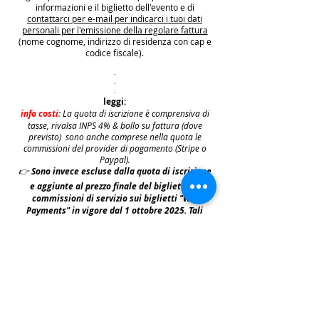
informazioni e il biglietto dell'evento e di
contattarci per e-mail per indicarci i tuoi dati
personali per l'emissione della regolare fattura
(nome cognome, indirizzo di residenza con cap e
codice fiscale).
.
.
.
leggi:
info costi
: La quota di iscrizione è comprensiva di
tasse, rivalsa INPS 4% & bollo su fattura (dove
previsto) sono anche comprese nella quota le
commissioni del provider di pagamento (Stripe o
Paypal).
👉
S
ono invece escluse dalla quota di iscrizione
e aggiunte al prezzo finale del biglietto le
commissioni di servizio sui biglietti "Wix
Payments" in vigore dal 1 ottobre 2025. Tali
commissioni imposte da Wix Events saranno a
carico del cliente e saranno aggiunte,
addebitate e fatturate separatamente da Wix
.
leggi:
N.B: iscrivendosi agli eventi e acquistando i
biglietti e le prevendite si accettano i termini
per prendervi parte riportati nella | Policy
|
faq & policy | clicca qui per prenderne