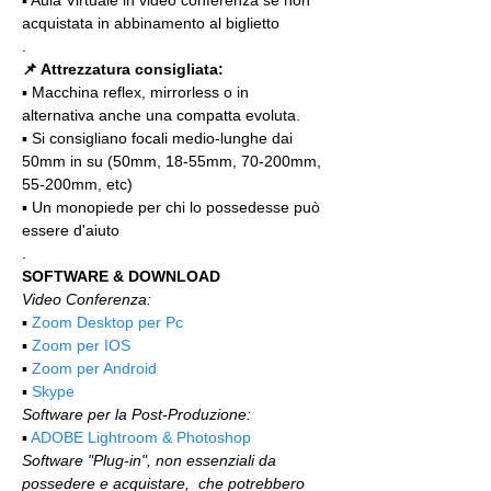
▪️ Aula Virtuale in video conferenza se non 
acquistata in abbinamento al biglietto
.
📌 Attrezzatura consigliata:
▪️ Macchina reflex, mirrorless o in 
alternativa anche una compatta evoluta.
▪️ Si consigliano focali medio-lunghe dai 
50mm in su (50mm, 18-55mm, 70-200mm, 
55-200mm, etc)
▪️ Un monopiede per chi lo possedesse può 
essere d'aiuto 
.
SOFTWARE & DOWNLOAD
Video Conferenza:
▪️ 
Zoom Desktop per Pc
▪️ 
Zoom per IOS
▪️ 
Zoom per Android
▪️ 
Skype
Software per la Post-Produzione:
▪️ 
ADOBE Lightroom & Photoshop
Software "Plug-in", non essenziali da 
possedere e acquistare,  che potrebbero 