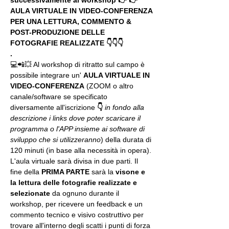
successivamente al workshop 👉 👉 
AULA VIRTUALE IN VIDEO-CONFERENZA
PER UNA LETTURA, COMMENTO & 
POST-PRODUZIONE DELLE 
FOTOGRAFIE REALIZZATE 👇👇👇
.
💻📲💥 Al workshop di ritratto sul campo è 
possibile integrare un' 
AULA VIRTUALE IN 
VIDEO-CONFERENZA
 (ZOOM o altro 
canale/software se specificato 
diversamente all'iscrizione 
👇
in fondo alla 
descrizione i links dove poter scaricare il 
programma o l'APP insieme ai software di 
sviluppo che si utilizzeranno
) della durata di 
120 minuti (in base alla necessità in opera).
L'aula virtuale sarà divisa in due parti. Il 
fine della 
PRIMA PARTE 
sarà la 
visone e 
la lettura delle fotografie realizzate
e 
selezionate
 da ognuno durante il 
workshop, per ricevere un feedback e un 
commento tecnico e visivo costruttivo per 
trovare all'interno degli scatti i punti di forza 