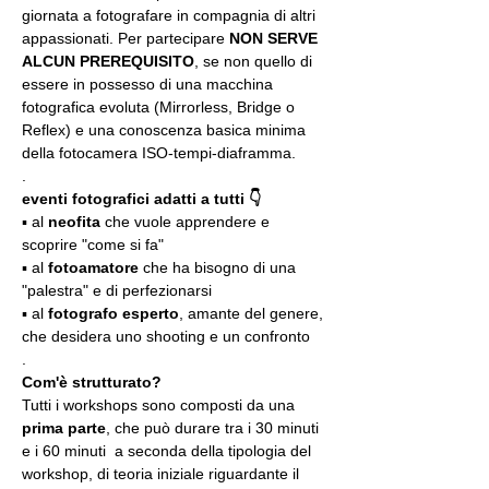
giornata a fotografare in compagnia di altri 
appassionati. Per partecipare 
NON SERVE 
ALCUN PREREQUISITO
, se non quello di 
essere in possesso di una macchina 
fotografica evoluta (Mirrorless, Bridge o 
Reflex) e una conoscenza basica minima 
della fotocamera ISO-tempi-diaframma.
.
eventi fotografici adatti a tutti 👇
▪️ al 
neofita
 che vuole apprendere e 
scoprire "come si fa"
▪️ al 
fotoamatore
 che ha bisogno di una 
"palestra" e di perfezionarsi
▪️ al 
fotografo esperto
, amante del genere, 
che desidera uno shooting e un confronto
.
Com'è strutturato?
Tutti i workshops sono composti da una 
prima parte
, che può durare tra i 30 minuti 
e i 60 minuti  a seconda della tipologia del 
workshop, di teoria iniziale riguardante il 