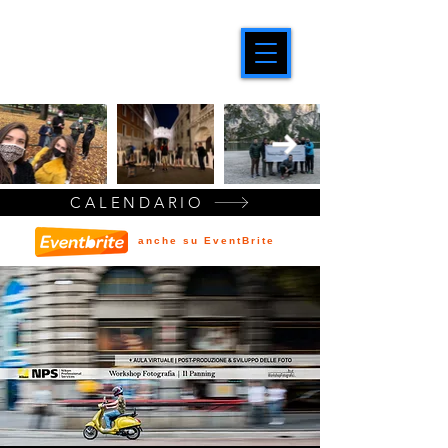
CALENDARIO
anche su EventBrite