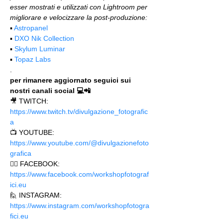
esser mostrati e utilizzati con Lightroom per 
migliorare e velocizzare la post-produzione:
▪️ 
Astropanel
▪️ 
DXO Nik Collection
▪️ 
Skylum Luminar
▪️ 
Topaz Labs
.
per rimanere aggiornato seguici sui 
nostri canali social 💻📲
🎥 TWITCH: 
https://www.twitch.tv/divulgazione_fotografic
a
📺 YOUTUBE: 
https://www.youtube.com/@divulgazionefoto
grafica
🙋‍♂️ FACEBOOK: 
https://www.facebook.com/workshopfotograf
ici.eu 
🙋 INSTAGRAM: 
https://www.instagram.com/workshopfotogra
fici.eu