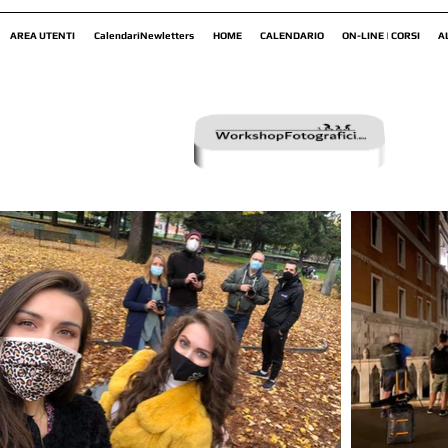
AREA UTENTI
CalendariNewletters
HOME
CALENDARIO
ON-LINE | CORSI
A