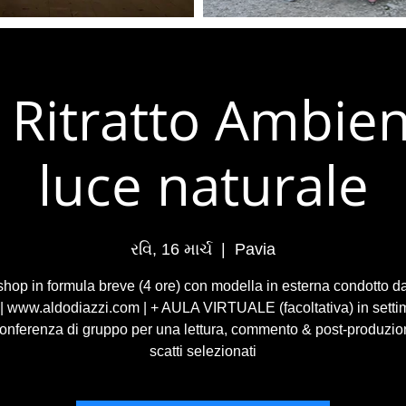
- Ritratto Ambien
luce naturale
રવિ, 16 માર્ચ
  |  
Pavia
hop in formula breve (4 ore) con modella in esterna condotto d
 | www.aldodiazzi.com | + AULA VIRTUALE (facoltativa) in setti
onferenza di gruppo per una lettura, commento & post-produzio
scatti selezionati