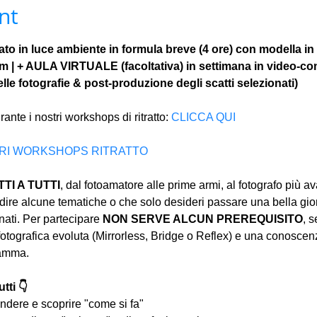
nt
to in luce ambiente in formula breve (4 ore) con modella in
om | + AULA VIRTUALE (facoltativa) in settimana in video-co
le fotografie & post-produzione degli scatti selezionati)
rante i nostri workshops di ritratto: 
CLICCA QUI
ALTRI WORKSHOPS RITRATTO
I A TUTTI
, dal fotoamatore alle prime armi, al fotografo più a
ire alcune tematiche o che solo desideri passare una bella gior
ati. Per partecipare 
NON SERVE ALCUN PREREQUISITO
, s
tografica evoluta (Mirrorless, Bridge o Reflex) e una conoscen
ramma.
tti 👇
ndere e scoprire "come si fa"