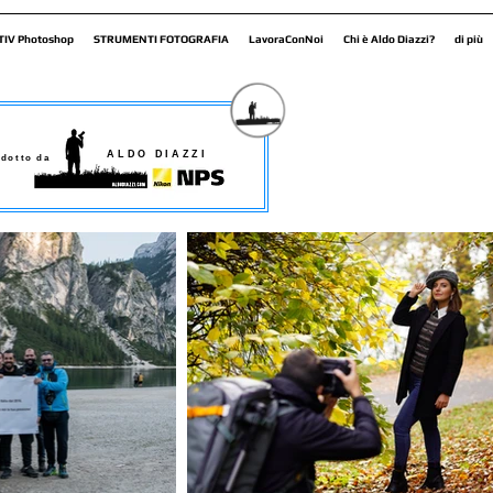
TIV Photoshop
STRUMENTI FOTOGRAFIA
LavoraConNoi
Chi è Aldo Diazzi?
di più
ALDO DIAZZI
dotto da