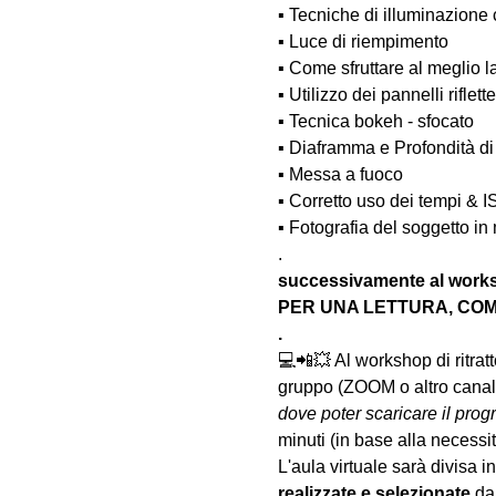
▪️ Tecniche di illuminazione
▪️ Luce di riempimento
▪️ Come sfruttare al meglio 
▪️ Utilizzo dei pannelli rifle
▪️ Tecnica bokeh - sfocato
▪️ Diaframma e Profondità d
▪️ Messa a fuoco
▪️ Corretto uso dei tempi & 
▪️ Fotografia del soggetto i
.
successivamente al wo
PER UNA LETTURA, COM
.
💻📲💥 Al workshop di ritrat
gruppo (ZOOM o altro canale
dove poter scaricare il prog
minuti (in base alla necessi
L'aula virtuale sarà divisa in 
realizzate
e selezionate
 da