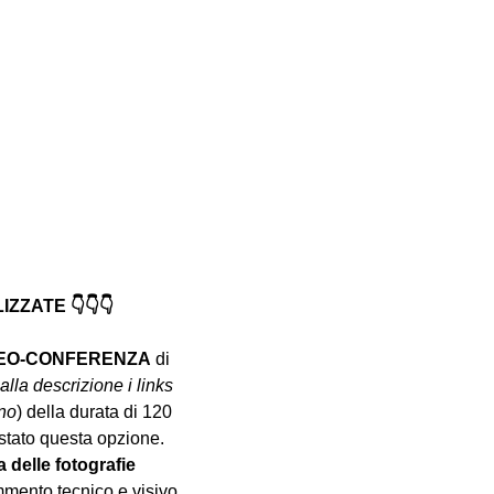
ZATE 👇👇👇
DEO-CONFERENZA
 di 
alla descrizione i links 
nno
) della durata di 120 
istato questa opzione.
a delle fotografie 
mento tecnico e visivo 