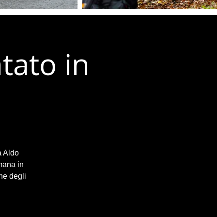
tato in
a Aldo
mana in
ne degli