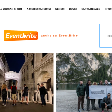
LL YOU CAN SHOOT
A RICHIESTA | CORSI
GENERI
DOVE?
CARTA REGALO
INTUI
anche su EventBrite
con