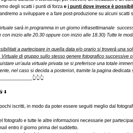
erno degli scatti i punti di forza 
e 
i punti dove invece è possibi
andremo a sviluppare e a fare post-produzione su alcuni scatti se
virtuale sarà in programma in un giorno infrasettimanale  succes
 con inizio alle 20.30 oppure con inizio alle 18.30) Tutte le moda
sibilitati a partecipare in quella data e/o orario si troverà una s
 Virtuale di gruppo sullo stesso genere fotografico successive o
uistare un'aula virtuale privata se si preferisce una totale immers
e, nel caso si decida a posteriori, tramite la pagina dedicata s
____________👆👆👆
 ⬇️
 pochi iscritti, in modo da poter essere seguiti meglio dal fotogra
 del fotografo e tutte le altre informazioni necessarie per partecip
-mail entro il giorno prima del suddetto.