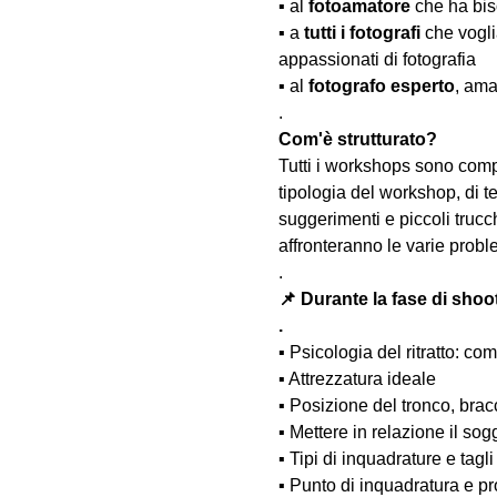
▪️ al 
fotoamatore
 che ha bis
▪️ a 
tutti i fotografi
 che vogl
appassionati di fotografia
▪️ al 
fotografo esperto
, ama
.
Com'è strutturato?
Tutti i workshops sono comp
tipologia del workshop, di te
suggerimenti e piccoli trucc
affronteranno le varie probl
.
📌 Durante la fase di shoo
.
▪️ Psicologia del ritratto: 
▪️ Attrezzatura ideale
▪️ Posizione del tronco, bra
▪️ Mettere in relazione il so
▪️ Tipi di inquadrature e tagli
▪️ Punto di inquadratura e pr