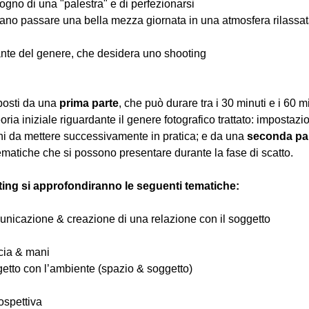
ogno di una "palestra" e di perfezionarsi
iano passare una bella mezza giornata in una atmosfera rilassata 
nte del genere, che desidera uno shooting
osti da una 
prima parte
, che può durare tra i 30 minuti e i 60 m
oria iniziale riguardante il genere fotografico trattato: impostazi
hi da mettere successivamente in pratica; e da una 
seconda pa
ematiche che si possono presentare durante la fase di scatto.
ting si approfondiranno le seguenti tematiche:
comunicazione & creazione di una relazione con il soggetto
ccia & mani
ggetto con l’ambiente (spazio & soggetto)
ospettiva