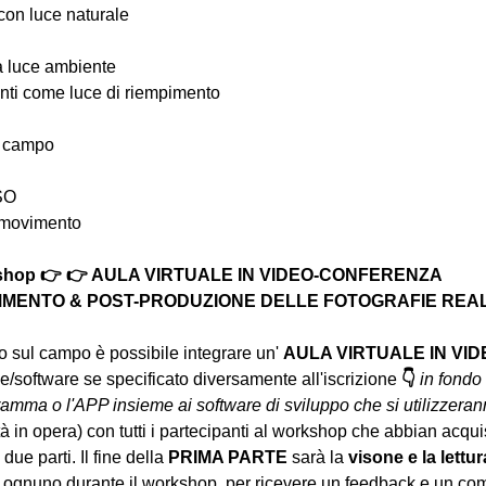
 con luce naturale
la luce ambiente
ttenti come luce di riempimento
i campo
ISO
n movimento
rkshop 👉 👉 AULA VIRTUALE IN VIDEO-CONFERENZA
MENTO & POST-PRODUZIONE DELLE FOTOGRAFIE REALIZ
to sul campo è possibile integrare un' 
AULA VIRTUALE IN VI
/software se specificato diversamente all'iscrizione 
👇
in fondo 
ramma o l'APP insieme ai software di sviluppo che si utilizzera
tà in opera) con tutti i partecipanti al workshop che abbian acqu
due parti. Il fine della 
PRIMA PARTE 
sarà la 
visone e la lettur
 ognuno durante il workshop, per ricevere un feedback e un com