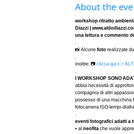
About the eve
workshop ritratto ambienta
Diazzi | www.aldodiazzi.c
una lettura e commento del
.
📸 Alcune 
foto
 realizzate du
.
inoltre: 📷 
clicca qui 👉 
.
I WORKSHOP SONO ADATT
abbia necessità di approfond
compagnia di altri appassion
possesso di una macchina fo
fotocamera ISO-tempi-diaf
.
eventi fotografici adatti a tu
▪️ al 
neofita
 che vuole appre