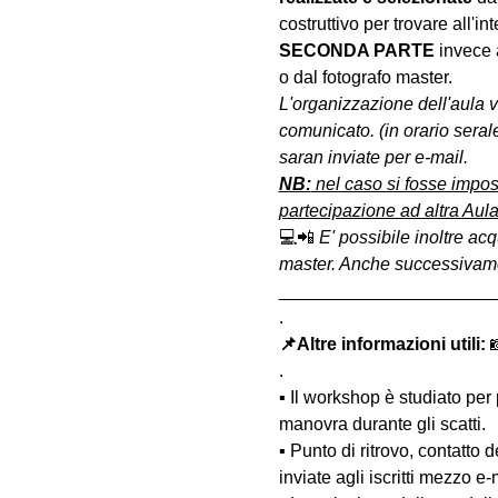
costruttivo per trovare all'int
SECONDA PARTE 
invece 
o dal fotografo master.
L'organizzazione dell'aula 
comunicato. (in orario serale
saran inviate per e-mail.
NB:
 nel caso si fosse impos
partecipazione ad altra Aula
💻📲 
E' possibile inoltre acq
master. Anche successivament
______________________
.
📌Altre informazioni utili: 

.
▪️ Il workshop è studiato per
manovra durante gli scatti.
▪️ Punto di ritrovo, contatto
inviate agli iscritti mezzo e