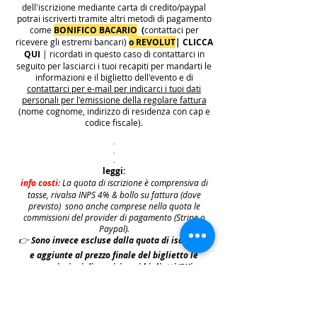
dell'iscrizione mediante carta di credito/paypal
potrai iscriverti tramite altri metodi di pagamento
come
BONIFICO BACARIO
(
contattaci per
ricevere gli estremi bancari)
o REVOLUT
|
CLICCA
QUI
| ricordati in questo caso di contattarci in
seguito per lasciarci i tuoi recapiti per mandarti le
informazioni e il biglietto dell'evento e di
contattarci per e-mail per indicarci i tuoi dati
personali per l'emissione della regolare fattura
(nome cognome, indirizzo di residenza con cap e
codice fiscale).
.
.
.
leggi:
info costi
: La quota di iscrizione è comprensiva di
tasse, rivalsa INPS 4% & bollo su fattura (dove
previsto) sono anche comprese nella quota le
commissioni del provider di pagamento (Stripe o
Paypal).
👉
S
ono invece escluse dalla quota di iscrizione
e aggiunte al prezzo finale del biglietto le
commissioni di servizio sui biglietti "Wix
Payments" in vigore dal 1 ottobre 2025. Tali
commissioni imposte da Wix Events saranno a
carico del cliente e saranno aggiunte,
addebitate e fatturate separatamente da Wix