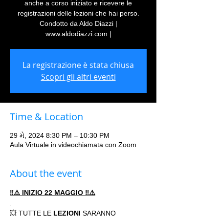
anche a corso iniziato e ricevere le
registrazioni delle lezioni che hai perso.
Condotto da Aldo Diazzi |
www.aldodiazzi.com |
La registrazione è stata chiusa
Scopri gli altri eventi
Time & Location
29 મે, 2024 8:30 PM – 10:30 PM
Aula Virtuale in videochiamata con Zoom
About the event
‼️⚠️ INIZIO 22 MAGGIO ‼️⚠️
.
💥 TUTTE LE 
LEZIONI 
SARANNO 