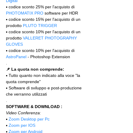
Digital
▪️ codice sconto 25% per l'acquisto di 
PHOTOMATIX PRO
 software per HDR
▪️ codice sconto 15% per l'acquisto di un 
prodotto 
PLUTO TRIGGER
▪️ codice sconto 10% per l'acquisto di un 
prodotto 
VALLERET PHOTOGRAPHY 
GLOVES
▪️ codice sconto 10% per l'acquisto di 
AstroPanel
 - Photoshop Extension
.
📌 La quota non comprende:
▪️ Tutto quanto non indicato alla voce "la 
quota comprende"
▪️ Software di sviluppo e post-produzione 
che verranno utilizzati
.
SOFTWARE & DOWNLOAD :
Video Conferenza:
▪️ 
Zoom Desktop per Pc
▪️ 
Zoom per IOS
▪️ 
Zoom per Android