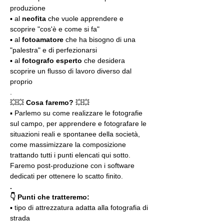
produzione
▪️ al 
neofita
 che vuole apprendere e 
scoprire "cos'è e come si fa"
▪️ al 
fotoamatore
 che ha bisogno di una 
"palestra" e di perfezionarsi
▪️ al 
fotografo esperto 
che desidera 
scoprire un flusso di lavoro diverso dal 
proprio
.
💥💥 
Cosa faremo? 
💥💥
▪️ Parlemo su come realizzare le fotografie 
sul campo, per apprendere e fotografare le 
situazioni reali e spontanee della società, 
come massimizzare la composizione 
trattando tutti i punti elencati qui sotto. 
Faremo post-produzione con i software 
dedicati per ottenere lo scatto finito.
.
👇 Punti che tratteremo:
▪️ tipo di attrezzatura adatta alla fotografia di 
strada