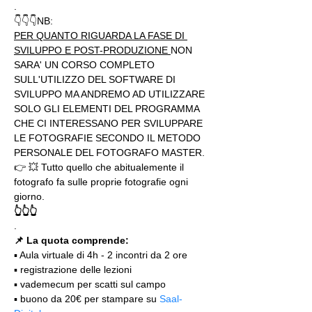
.
👇👇👇NB:
PER QUANTO RIGUARDA LA FASE DI 
SVILUPPO E POST-PRODUZIONE 
NON 
SARA' UN CORSO COMPLETO 
SULL'UTILIZZO DEL SOFTWARE DI 
SVILUPPO MA ANDREMO AD UTILIZZARE 
SOLO GLI ELEMENTI DEL PROGRAMMA 
CHE CI INTERESSANO PER SVILUPPARE 
LE FOTOGRAFIE SECONDO IL METODO 
PERSONALE DEL FOTOGRAFO MASTER.
👉 💥 Tutto quello che abitualemente il 
fotografo fa sulle proprie fotografie ogni 
giorno.
👆👆👆
.
📌 La quota comprende:
▪️ Aula virtuale di 4h - 2 incontri da 2 ore
▪️ registrazione delle lezioni
▪️ vademecum per scatti sul campo
▪️ buono da 20€ per stampare su 
Saal-