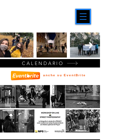
CALENDARIO
anche su EventBrite