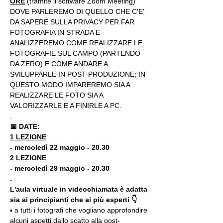
ORE
 (tramite il software Zoom Meeting) 
DOVE PARLEREMO DI QUELLO CHE C'E' 
DA SAPERE SULLA PRIVACY PER FAR 
FOTOGRAFIA IN STRADA E 
ANALIZZEREMO COME REALIZZARE LE 
FOTOGRAFIE SUL CAMPO (PARTENDO 
DA ZERO) E COME ANDARE A 
SVILUPPARLE IN POST-PRODUZIONE; IN 
QUESTO MODO IMPAREREMO SIA A 
REALIZZARE LE FOTO SIA A 
VALORIZZARLE E A FINIRLE A PC.
.
📅 DATE:
1 LEZIONE
- mercoledì 22 maggio - 20.30
2 LEZIONE
- mercoledì 29 maggio - 20.30
.
L'aula virtuale in videochiamata è adatta 
sia ai principianti che ai più esperti 👇
▪️ a tutti i fotografi che vogliano approfondire 
alcuni aspetti dallo scatto alla post-