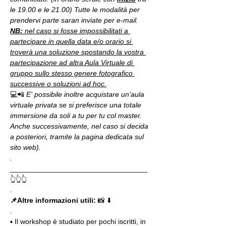
le 19.00 e le 21.00) Tutte le modalità per 
prendervi parte saran inviate per e-mail.
NB:
 nel caso si fosse impossibilitati a 
partecipare in quella data e/o orario si 
troverà una soluzione spostando la vostra 
partecipazione ad altra Aula Virtuale di 
gruppo sullo stesso genere fotografico 
successive o soluzioni ad hoc.
💻📲 
E' possibile inoltre acquistare un'aula 
virtuale privata se si preferisce una totale 
immersione da soli a tu per tu col master. 
Anche successivamente, nel caso si decida 
a posteriori, tramite la pagina dedicata sul 
sito web).
.
__________________________________
👆👆👆
.
📌Altre informazioni utili: 
📸 ⬇️
.
▪️ Il workshop è studiato per pochi iscritti, in 