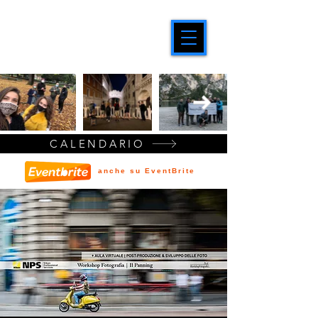
CALENDARIO
anche su EventBrite