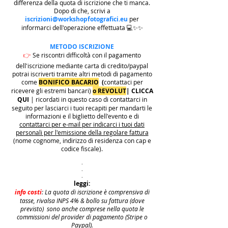
differenza della quota di iscrizione che ti manca.
Dopo di che, scrivi a
iscrizioni@workshopfotografici.eu
per
informarci dell'operazione effettuata 💻✨✨
METODO ISCRIZIONE
👉
Se riscontri difficoltà con il pagamento
dell'iscrizione mediante carta di credito/paypal
potrai iscriverti tramite altri metodi di pagamento
come
BONIFICO BACARIO
(
contattaci per
ricevere gli estremi bancari)
o REVOLUT
|
CLICCA
QUI
| ricordati in questo caso di contattarci in
seguito per lasciarci i tuoi recapiti per mandarti le
informazioni e il biglietto dell'evento e di
contattarci per e-mail per indicarci i tuoi dati
personali per l'emissione della regolare fattura
(nome cognome, indirizzo di residenza con cap e
codice fiscale).
.
.
.
leggi:
info costi
: La quota di iscrizione è comprensiva di
tasse, rivalsa INPS 4% & bollo su fattura (dove
previsto) sono anche comprese nella quota le
commissioni del provider di pagamento (Stripe o
Paypal).