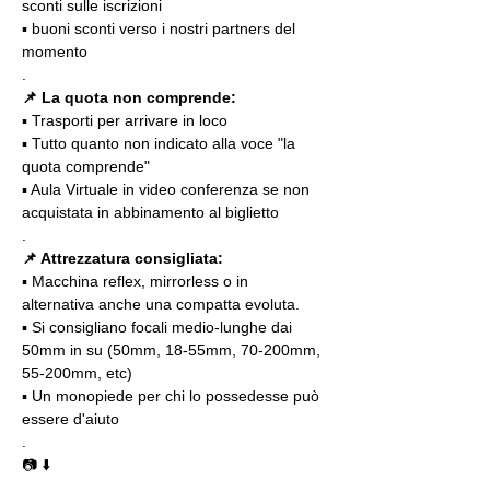
sconti sulle iscrizioni
▪️ buoni sconti verso i nostri partners del 
momento
.
📌 La quota non comprende:
▪️ Trasporti per arrivare in loco
▪️ Tutto quanto non indicato alla voce "la 
quota comprende"
▪️ Aula Virtuale in video conferenza se non 
acquistata in abbinamento al biglietto
.
📌 Attrezzatura consigliata:
▪️ Macchina reflex, mirrorless o in 
alternativa anche una compatta evoluta.
▪️ Si consigliano focali medio-lunghe dai 
50mm in su (50mm, 18-55mm, 70-200mm, 
55-200mm, etc)
▪️ Un monopiede per chi lo possedesse può 
essere d'aiuto 
.
📷 ⬇️
.