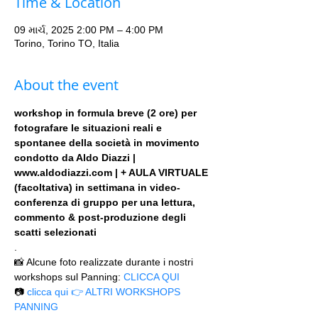
Time & Location
09 માર્ચ, 2025 2:00 PM – 4:00 PM
Torino, Torino TO, Italia
About the event
workshop in formula breve (2 ore) per 
fotografare le situazioni reali e 
spontanee della società in movimento 
condotto da Aldo Diazzi | 
www.aldodiazzi.com | + AULA VIRTUALE 
(facoltativa) in settimana in video-
conferenza di gruppo per una lettura, 
commento & post-produzione degli 
scatti selezionati
.
📸 Alcune foto realizzate durante i nostri 
workshops sul Panning: 
CLICCA QUI
📷 
clicca qui 👉 ALTRI WORKSHOPS 
PANNING