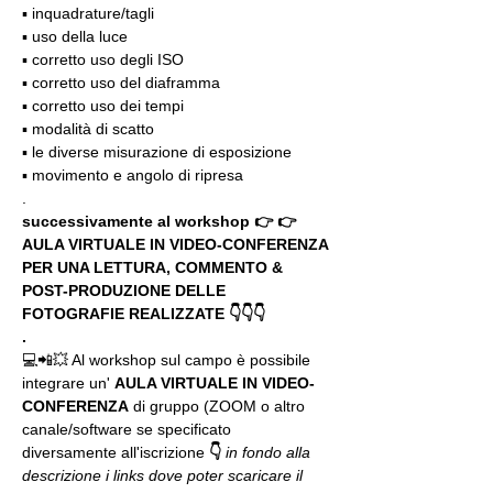
▪️ inquadrature/tagli
▪️ uso della luce
▪️ corretto uso degli ISO
▪️ corretto uso del diaframma
▪️ corretto uso dei tempi
▪️ modalità di scatto
▪️ le diverse misurazione di esposizione
▪️ movimento e angolo di ripresa
.
successivamente al workshop 👉 👉 
AULA VIRTUALE IN VIDEO-CONFERENZA
PER UNA LETTURA, COMMENTO & 
POST-PRODUZIONE DELLE 
FOTOGRAFIE REALIZZATE 👇👇👇
.
💻📲💥 Al workshop sul campo è possibile 
integrare un' 
AULA VIRTUALE IN VIDEO-
CONFERENZA
 di gruppo (ZOOM o altro 
canale/software se specificato 
diversamente all'iscrizione 
👇
in fondo alla 
descrizione i links dove poter scaricare il 