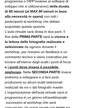
programma o l'APP insieme ai software di 
sviluppo che si utilizzeranno
) 
della durata 
di 60 minuti (
al MAX 90 minuti in base 
alla necessità in opera
) 
con tutti i 
partecipanti al workshop che abbian 
acquistato questa opzione.
L'aula virtuale sarà divisa in due parti. Il 
fine della 
PRIMA PARTE 
sarà la 
visone e 
la lettura delle fotografie realizzate
e 
selezionate
 da ognuno durante il 
workshop, per ricevere un feedback e un 
commento tecnico e visivo costruttivo per 
trovare all'interno degli scatti i punti di forza 
e 
i punti dove invece è possibile 
migliorare
. 
Nella 
SECONDA PARTE 
invece 
andremo a sviluppare e a fare post-
produzione su alcuni scatti selezionati 
realizzati da voi o dal fotografo master.
L'organizzazione dell'aula virtuale sarà in 
programma in un giorno infrasettimanale 
 successivo al workshop che sarà 
comunicato. (in orario serale con 
inizio
 tra 