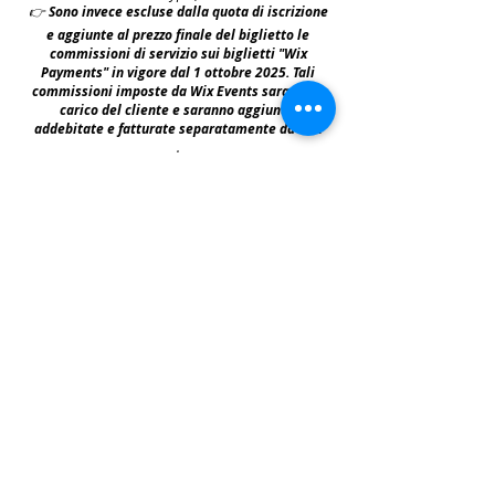
👉
S
ono invece escluse dalla quota di iscrizione
e aggiunte al prezzo finale del biglietto le
commissioni di servizio sui biglietti "Wix
Payments" in vigore dal 1 ottobre 2025. Tali
commissioni imposte da Wix Events saranno a
carico del cliente e saranno aggiunte,
addebitate e fatturate separatamente da Wix
.
leggi:
N.B: iscrivendosi agli eventi e acquistando i
biglietti e le prevendite si accettano i termini
per prendervi parte riportati nella | Policy
|
faq & policy | clicca qui per prenderne
visione.
Copyright © All Rights Reserved Aldo Diazzi P.IVA IT01618140196
Privacy | Cookie Policy
Faq & Policy
info@workshopfotografici.eu
ARTICOLI & NEWS