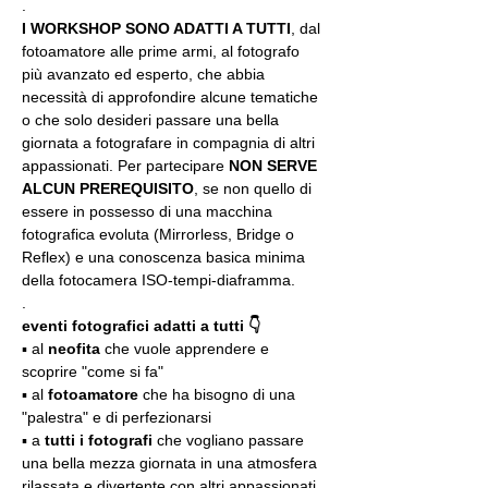
.
I WORKSHOP SONO ADATTI A TUTTI
, dal 
fotoamatore alle prime armi, al fotografo 
più avanzato ed esperto, che abbia 
necessità di approfondire alcune tematiche 
o che solo desideri passare una bella 
giornata a fotografare in compagnia di altri 
appassionati. Per partecipare 
NON SERVE 
ALCUN PREREQUISITO
, se non quello di 
essere in possesso di una macchina 
fotografica evoluta (Mirrorless, Bridge o 
Reflex) e una conoscenza basica minima 
della fotocamera ISO-tempi-diaframma.
.
eventi fotografici adatti a tutti 👇
▪️ al 
neofita
 che vuole apprendere e 
scoprire "come si fa"
▪️ al 
fotoamatore
 che ha bisogno di una 
"palestra" e di perfezionarsi
▪️ a 
tutti i fotografi
 che vogliano passare 
una bella mezza giornata in una atmosfera 
rilassata e divertente con altri appassionati 