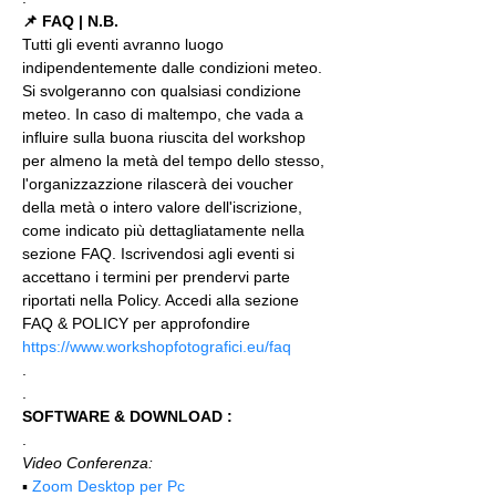
📌 FAQ | N.B.
Tutti gli eventi avranno luogo 
indipendentemente dalle condizioni meteo. 
Si svolgeranno con qualsiasi condizione 
meteo. In caso di maltempo, che vada a 
influire sulla buona riuscita del workshop 
per almeno la metà del tempo dello stesso, 
l'organizzazzione rilascerà dei voucher 
della metà o intero valore dell'iscrizione, 
come indicato più dettagliatamente nella 
sezione FAQ. Iscrivendosi agli eventi si 
accettano i termini per prendervi parte 
riportati nella Policy. Accedi alla sezione 
FAQ & POLICY per approfondire 
https://www.workshopfotografici.eu/faq
.
.
SOFTWARE & DOWNLOAD :
.
Video Conferenza:
▪️ 
Zoom Desktop per Pc