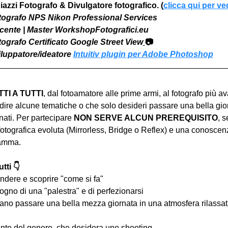
iazzi Fotografo & Divulgatore fotografico. (
clicca qui per ve
otografo NPS Nikon Professional Services
Docente | Master WorkshopFotografici.eu
otografo Certificato Google Street View
📷
viluppatore/ideatore 
Intuitiv plugin per Adobe Photoshop
I A TUTTI
, dal fotoamatore alle prime armi, al fotografo più a
ire alcune tematiche o che solo desideri passare una bella gior
ati. Per partecipare 
NON SERVE ALCUN PREREQUISITO
, s
tografica evoluta (Mirrorless, Bridge o Reflex) e una conoscen
ramma.
tti 👇
ndere e scoprire "come si fa"
ogno di una "palestra" e di perfezionarsi
iano passare una bella mezza giornata in una atmosfera rilassata 
nte del genere, che desidera uno shooting