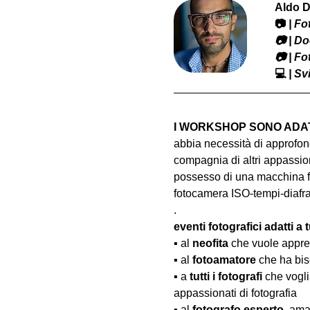
Aldo D
📷
 | F
​📷 | 
📷 | F
💻
 | S
I WORKSHOP SONO ADATT
abbia necessità di approfond
compagnia di altri appassion
possesso di una macchina fo
fotocamera ISO-tempi-diaf
.
eventi fotografici adatti a tu
▪️ al 
neofita
 che vuole appre
▪️ al 
fotoamatore
 che ha bis
▪️ a 
tutti i fotografi
 che vogl
appassionati di fotografia
▪️ al 
fotografo esperto
, ama