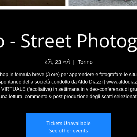
o - Street Photo
રવિ, 23 નવે
  |  
Torino
op in formula breve (3 ore) per apprendere e fotografare le situ
 spontanee della società condotto da Aldo Diazzi | www.aldodiaz
VIRTUALE (facoltativa) in settimana in video-conferenza di gr
una lettura, commento & post-produzione degli scatti selezionat
Tickets Unavailable
See other events