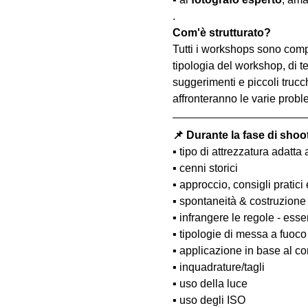
.
Com'è strutturato?
Tutti i workshops sono comp
tipologia del workshop, di te
suggerimenti e piccoli trucc
affronteranno le varie probl
📌 Durante la fase di shoo
▪️ tipo di attrezzatura adatta 
▪️ cenni storici
▪️ approccio, consigli pratici
▪️ spontaneità & costruzione
▪️ infrangere le regole - esse
▪️ tipologie di messa a fuoco
▪️ applicazione in base al co
▪️ inquadrature/tagli
▪️ uso della luce
▪️ uso degli ISO