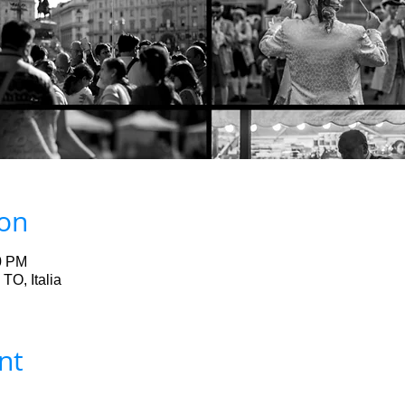
ion
0 PM
 TO, Italia
nt