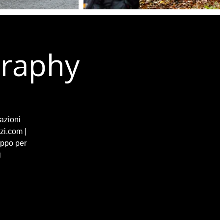
graphy
azioni
zi.com |
uppo per
i