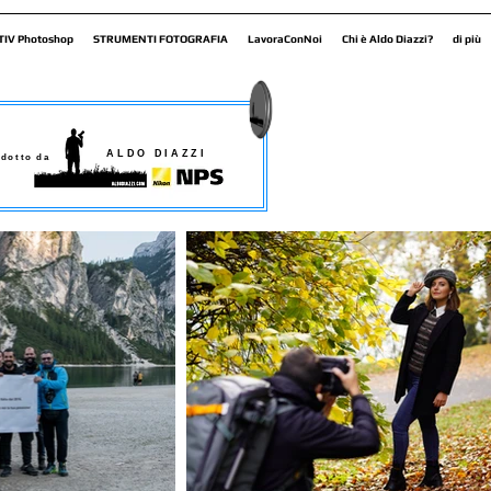
TIV Photoshop
STRUMENTI FOTOGRAFIA
LavoraConNoi
Chi è Aldo Diazzi?
di più
ALDO DIAZZI
dotto da