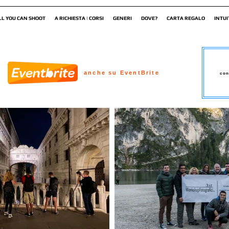
LL YOU CAN SHOOT
A RICHIESTA | CORSI
GENERI
DOVE?
CARTA REGALO
INTUI
anche su EventBrite
con