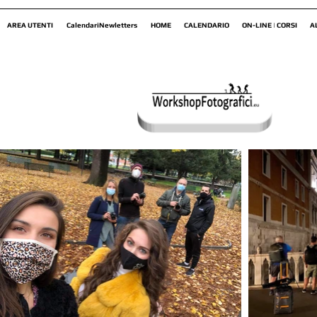
AREA UTENTI
CalendariNewletters
HOME
CALENDARIO
ON-LINE | CORSI
A