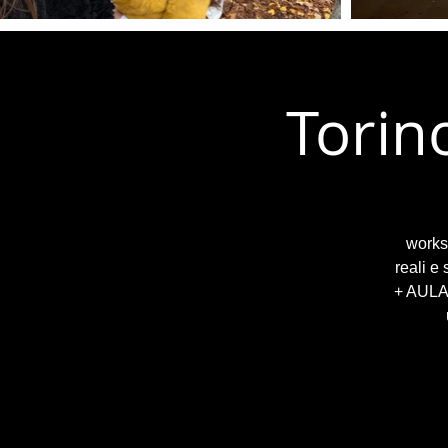
Torin
worksh
reali e
+ AULA 