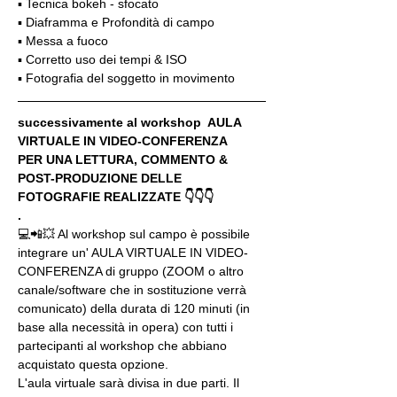
▪️ Tecnica bokeh - sfocato
▪️ Diaframma e Profondità di campo
▪️ Messa a fuoco
▪️ Corretto uso dei tempi & ISO
▪️ Fotografia del soggetto in movimento
successivamente al workshop  AULA 
VIRTUALE IN VIDEO-CONFERENZA
PER UNA LETTURA, COMMENTO & 
POST-PRODUZIONE DELLE 
FOTOGRAFIE REALIZZATE 👇👇👇
.
💻📲💥 Al workshop sul campo è possibile 
integrare un' AULA VIRTUALE IN VIDEO-
CONFERENZA di gruppo (ZOOM o altro 
canale/software che in sostituzione verrà 
comunicato) della durata di 120 minuti (in 
base alla necessità in opera) con tutti i 
partecipanti al workshop che abbiano 
acquistato questa opzione.
L'aula virtuale sarà divisa in due parti. Il 