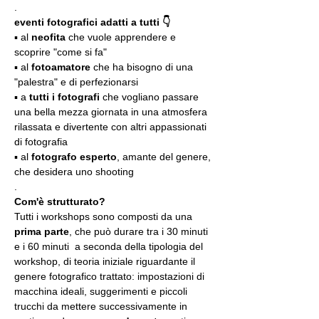
.
eventi fotografici adatti a tutti 👇
▪️ al 
neofita
 che vuole apprendere e 
scoprire "come si fa"
▪️ al 
fotoamatore
 che ha bisogno di una 
"palestra" e di perfezionarsi
▪️ a 
tutti i fotografi
 che vogliano passare 
una bella mezza giornata in una atmosfera 
rilassata e divertente con altri appassionati 
di fotografia
▪️ al 
fotografo esperto
, amante del genere, 
che desidera uno shooting
.
Com'è strutturato?
Tutti i workshops sono composti da una 
prima parte
, che può durare tra i 30 minuti 
e i 60 minuti  a seconda della tipologia del 
workshop, di teoria iniziale riguardante il 
genere fotografico trattato: impostazioni di 
macchina ideali, suggerimenti e piccoli 
trucchi da mettere successivamente in 