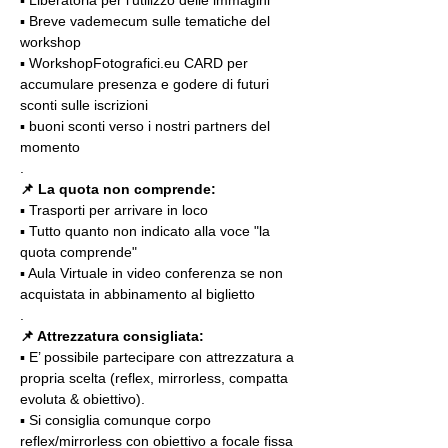
▪️ Breve vademecum sulle tematiche del 
workshop
▪️ WorkshopFotografici.eu CARD per 
accumulare presenza e godere di futuri 
sconti sulle iscrizioni
▪️ buoni sconti verso i nostri partners del 
momento
.
📌
La quota non comprende:
▪️ Trasporti per arrivare in loco
▪️ Tutto quanto non indicato alla voce "la 
quota comprende"
▪️ Aula Virtuale in video conferenza se non 
acquistata in abbinamento al biglietto
.
📌 Attrezzatura consigliata:
▪️ E’ possibile partecipare con attrezzatura a 
propria scelta (reflex, mirrorless, compatta 
evoluta & obiettivo).
▪️ Si consiglia comunque corpo 
reflex/mirrorless con obiettivo a focale fissa 