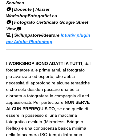
Services
​📷 | Docente | Master 
WorkshopFotografici.eu
📷 | Fotografo Certificato Google Street 
View
📷
💻
 | Sviluppatore/ideatore 
Intuitiv plugin 
per Adobe Photoshop
I WORKSHOP SONO ADATTI A TUTTI
, dal 
fotoamatore alle prime armi, al fotografo 
più avanzato ed esperto, che abbia 
necessità di approfondire alcune tematiche 
o che solo desideri passare una bella 
giornata a fotografare in compagnia di altri 
appassionati. Per partecipare 
NON SERVE 
ALCUN PREREQUISITO
, se non quello di 
essere in possesso di una macchina 
fotografica evoluta (Mirrorless, Bridge o 
Reflex) e una conoscenza basica minima 
della fotocamera ISO-tempi-diaframma.