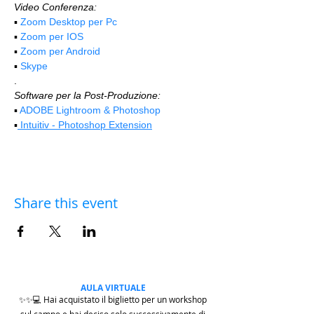
Video Conferenza:
▪️ 
Zoom Desktop per Pc
▪️ 
Zoom per IOS
▪️ 
Zoom per Android
▪️ 
Skype
.
Software per la Post-Produzione:
▪️ 
ADOBE Lightroom & Photoshop
▪️
 Intuitiv - Photoshop Extension
Share this event
AULA VIRTUALE
✨✨💻 Hai acquistato il biglietto per un workshop
sul campo e hai deciso solo successivamente di