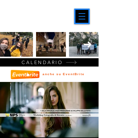
CALENDARIO
anche su EventBrite