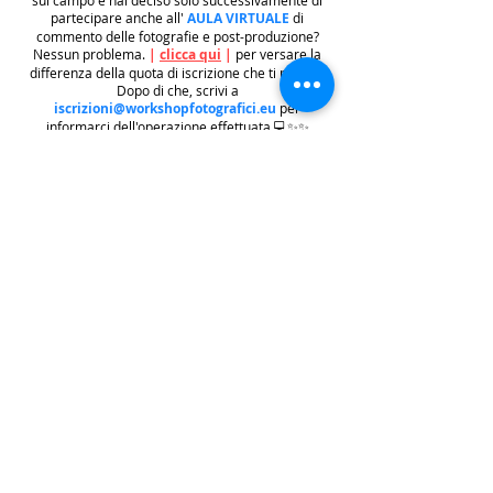
partecipare anche all'
AULA VIRTUALE
di
commento delle fotografie e post-produzione?
Nessun problema.
|
clicca qui
|
per versare la
differenza della quota di iscrizione che ti manca.
Dopo di che, scrivi a
iscrizioni@workshopfotografici.eu
per
informarci dell'operazione effettuata 💻✨✨
METODO ISCRIZIONE
👉
Se riscontri difficoltà con il pagamento
dell'iscrizione mediante carta di credito/paypal
potrai iscriverti tramite altri metodi di pagamento
come
BONIFICO BACARIO
(
contattaci per
ricevere gli estremi bancari)
o REVOLUT
|
CLICCA
QUI
| ricordati in questo caso di contattarci in
seguito per lasciarci i tuoi recapiti per mandarti le
informazioni e il biglietto dell'evento e di
contattarci per e-mail per indicarci i tuoi dati
personali per l'emissione della regolare fattura
(nome cognome, indirizzo di residenza con cap e
codice fiscale).
.
.
.
leggi:
info costi
: La quota di iscrizione è comprensiva di