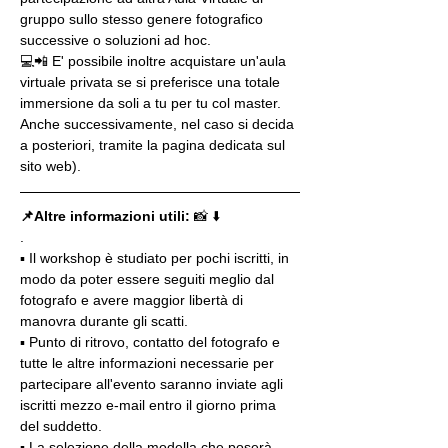
gruppo sullo stesso genere fotografico 
successive o soluzioni ad hoc.
💻📲 E' possibile inoltre acquistare un'aula 
virtuale privata se si preferisce una totale 
immersione da soli a tu per tu col master. 
Anche successivamente, nel caso si decida 
a posteriori, tramite la pagina dedicata sul 
sito web).
📌Altre informazioni utili: 
📸 ⬇️
.
▪️ Il workshop è studiato per pochi iscritti, in 
modo da poter essere seguiti meglio dal 
fotografo e avere maggior libertà di 
manovra durante gli scatti.
▪️ Punto di ritrovo, contatto del fotografo e 
tutte le altre informazioni necessarie per 
partecipare all'evento saranno inviate agli 
iscritti mezzo e-mail entro il giorno prima 
del suddetto.
▪️ La selezione della modella che poserà 