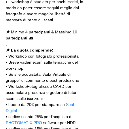
▪️ Il workshop è studiato per pochi iscritti, in 
modo da poter essere seguiti meglio dal 
fotografo e avere maggior libertà di 
manovra durante gli scatti.
.
📌
 Minimo 4 partecipanti & Massimo 10 
partecipanti  👥
.
📌 La quota comprende:
▪️ Workshop con fotografo professionista
▪️ Breve vademecum sulle tematiche del 
workshop
▪️ Se si è acquistata "Aula Virtuale di 
gruppo" di commento e post-produzione
▪️ WorkshopFotografici.eu CARD per 
accumulare presenza e godere di futuri 
sconti sulle iscrizioni
▪️ buono da 20€ per stampare su 
Saal-
Digital
▪️ codice sconto 25% per l'acquisto di 
PHOTOMATIX PRO
 software per HDR
▪️ codice sconto 15% per l'acquisto di un 