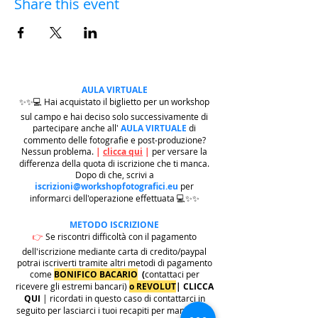
Share this event
AULA VIRTUALE
✨✨💻 Hai acquistato il biglietto per un workshop
sul campo e hai deciso solo successivamente di
partecipare anche all'
AULA VIRTUALE
di
commento delle fotografie e post-produzione?
Nessun problema.
|
clicca qui
|
per versare la
differenza della quota di iscrizione che ti manca.
Dopo di che, scrivi a
iscrizioni@workshopfotografici.eu
per
informarci dell'operazione effettuata 💻✨✨
METODO ISCRIZIONE
👉
Se riscontri difficoltà con il pagamento
dell'iscrizione mediante carta di credito/paypal
potrai iscriverti tramite altri metodi di pagamento
come
BONIFICO BACARIO
(
contattaci per
ricevere gli estremi bancari)
o REVOLUT
|
CLICCA
QUI
| ricordati in questo caso di contattarci in
seguito per lasciarci i tuoi recapiti per mandarti le