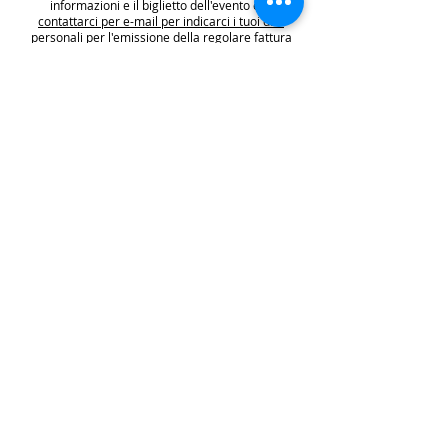
informazioni e il biglietto dell'evento e di
contattarci per e-mail per indicarci i tuoi dati
personali per l'emissione della regolare fattura
(nome cognome, indirizzo di residenza con cap e
codice fiscale).
.
.
.
leggi:
info costi
: La quota di iscrizione è comprensiva di
tasse, rivalsa INPS 4% & bollo su fattura (dove
previsto) sono anche comprese nella quota le
commissioni del provider di pagamento (Stripe o
Paypal).
👉
S
ono invece escluse dalla quota di iscrizione
e aggiunte al prezzo finale del biglietto le
commissioni di servizio sui biglietti "Wix
Payments" in vigore dal 1 ottobre 2025. Tali
commissioni imposte da Wix Events saranno a
carico del cliente e saranno aggiunte,
addebitate e fatturate separatamente da Wix
.
leggi:
N.B: iscrivendosi agli eventi e acquistando i
biglietti e le prevendite si accettano i termini
per prendervi parte riportati nella | Policy
|
faq & policy | clicca qui per prenderne