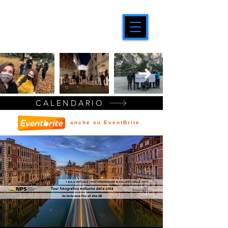
CALENDARIO
anche su EventBrite