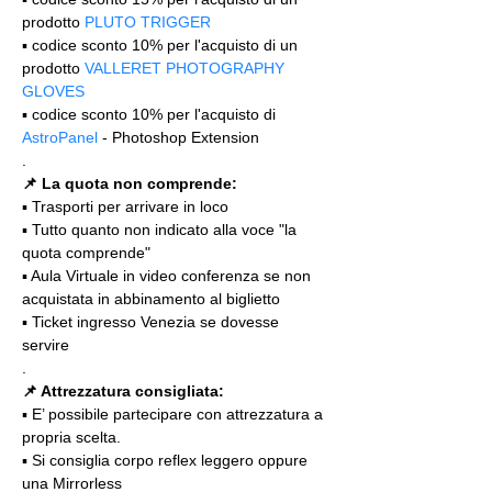
prodotto 
PLUTO TRIGGER
▪️ codice sconto 10% per l'acquisto di un 
prodotto 
VALLERET PHOTOGRAPHY 
GLOVES
▪️ codice sconto 10% per l'acquisto di 
AstroPanel
 - Photoshop Extension
.
📌 La quota non comprende:
▪️ Trasporti per arrivare in loco
▪️ Tutto quanto non indicato alla voce "la 
quota comprende"
▪️ Aula Virtuale in video conferenza se non 
acquistata in abbinamento al biglietto
▪️ Ticket ingresso Venezia se dovesse 
servire
.
📌 Attrezzatura consigliata:
▪️ E’ possibile partecipare con attrezzatura a 
propria scelta.
▪️ Si consiglia corpo reflex leggero oppure 
una Mirrorless