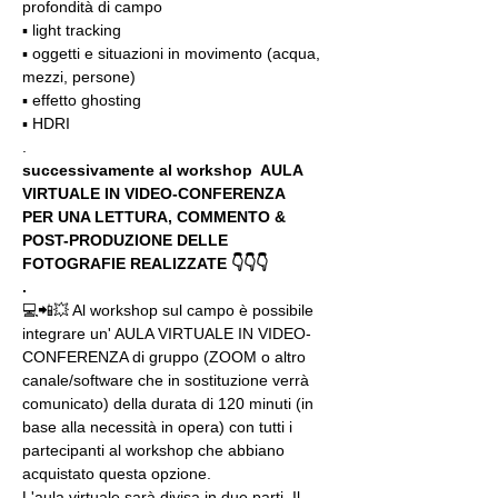
profondità di campo
▪️ light tracking
▪️ oggetti e situazioni in movimento (acqua, 
mezzi, persone)
▪️ effetto ghosting
▪️ HDRI
.
successivamente al workshop  AULA 
VIRTUALE IN VIDEO-CONFERENZA
PER UNA LETTURA, COMMENTO & 
POST-PRODUZIONE DELLE 
FOTOGRAFIE REALIZZATE 👇👇👇
.
💻📲💥 Al workshop sul campo è possibile 
integrare un' AULA VIRTUALE IN VIDEO-
CONFERENZA di gruppo (ZOOM o altro 
canale/software che in sostituzione verrà 
comunicato) della durata di 120 minuti (in 
base alla necessità in opera) con tutti i 
partecipanti al workshop che abbiano 
acquistato questa opzione.
L'aula virtuale sarà divisa in due parti. Il 