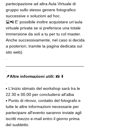
partecipazione ad altra Aula Virtuale di 
gruppo sullo stesso genere fotografico 
successive o soluzioni ad hoc.
💻📲 E' possibile inoltre acquistare un'aula 
virtuale privata se si preferisce una totale 
immersione da soli a tu per tu col master. 
Anche successivamente, nel caso si decida 
a posteriori, tramite la pagina dedicata sul 
sito web).
.
__________________________________
.
📌Altre informazioni utili: 
📸 ⬇️
.
▪️ L'inizio stimato del workshop sarà tra le 
22.30 e 00.00 per concludersi all'alba
▪️ Punto di ritrovo, contatto del fotografo e 
tutte le altre informazioni necessarie per 
partecipare all'evento saranno inviate agli 
iscritti mezzo e-mail entro il giorno prima 
del suddetto.