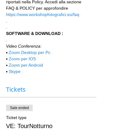
riportati nella Policy. Accedi alla sezione 
FAQ & POLICY per approfondire 
https://www.workshopfotografici.eu/faq
.
.
SOFTWARE & DOWNLOAD :
.
Video Conferenza:
▪️ 
Zoom Desktop per Pc
▪️ 
Zoom per IOS
▪️ 
Zoom per Android
▪️ 
Skype
Tickets
Sale ended
Ticket type
VE: TourNotturno