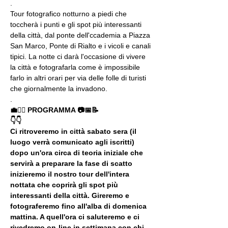
.
Tour fotografico notturno a piedi che 
toccherà i punti e gli spot più interessanti 
della città, dal ponte dell'ccademia a Piazza 
San Marco, Ponte di Rialto e i vicoli e canali 
tipici. La notte ci darà l'occasione di vivere 
la città e fotografarla come è impossibile 
farlo in altri orari per via delle folle di turisti 
che giornalmente la invadono.
.
💼🚶‍♂️ PROGRAMMA 📷📅📝
👇👇
Ci ritroveremo in città sabato sera (il 
luogo verrà comunicato agli iscritti) 
dopo un'ora circa di teoria iniziale che 
servirà a preparare la fase di scatto 
inizieremo il nostro tour dell'intera 
nottata che coprirà gli spot più 
interessanti della città. Gireremo e 
fotograferemo fino all'alba di domenica 
mattina. A quell'ora ci saluteremo e ci 
rivedremo on-line in settimana con chi 