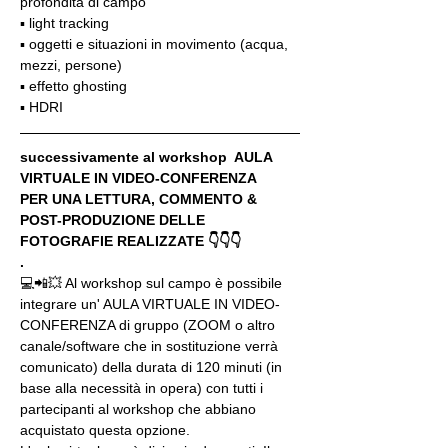
profondità di campo
▪️ light tracking
▪️ oggetti e situazioni in movimento (acqua, 
mezzi, persone)
▪️ effetto ghosting
▪️ HDRI
successivamente al workshop  AULA 
VIRTUALE IN VIDEO-CONFERENZA
PER UNA LETTURA, COMMENTO & 
POST-PRODUZIONE DELLE 
FOTOGRAFIE REALIZZATE 👇👇👇
.
💻📲💥 Al workshop sul campo è possibile 
integrare un' AULA VIRTUALE IN VIDEO-
CONFERENZA di gruppo (ZOOM o altro 
canale/software che in sostituzione verrà 
comunicato) della durata di 120 minuti (in 
base alla necessità in opera) con tutti i 
partecipanti al workshop che abbiano 
acquistato questa opzione.