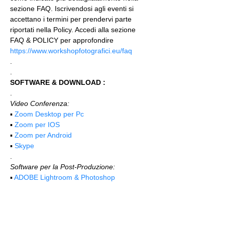
sezione FAQ. Iscrivendosi agli eventi si 
accettano i termini per prendervi parte 
riportati nella Policy. Accedi alla sezione 
FAQ & POLICY per approfondire 
https://www.workshopfotografici.eu/faq
.
.
SOFTWARE & DOWNLOAD :
.
Video Conferenza:
▪️ 
Zoom Desktop per Pc
▪️ 
Zoom per IOS
▪️ 
Zoom per Android
▪️ 
Skype
.
Software per la Post-Produzione:
▪️ 
ADOBE Lightroom & Photoshop