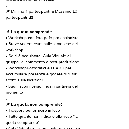
.
📌
 Minimo 4 partecipanti & Massimo 10 
partecipanti  👥
📌 La quota comprende:
▪️ Workshop con fotografo professionista
▪️ Breve vademecum sulle tematiche del 
workshop
▪️ Se si è acquistata "Aula Virtuale di 
gruppo" di commento e post-produzione
▪️ WorkshopFotografici.eu CARD per 
accumulare presenza e godere di futuri 
sconti sulle iscrizioni
▪️ buoni sconti verso i nostri partners del 
momento
.
📌 La quota non comprende:
▪️ Trasporti per arrivare in loco
▪️ Tutto quanto non indicato alla voce "la 
quota comprende"
▪️ Aula Virtuale in video conferenza se non 