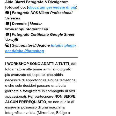
Aldo Diazzi Fotografo & Divulgatore 
fotografico. (
clicca qui per vedere di più
)
📷
 | Fotografo NPS Nikon Professional 
Services
​📷 | Docente | Master 
WorkshopFotografici.eu
📷 | Fotografo Certificato Google Street 
View
📷
💻
 | Sviluppatore/ideatore 
Intuitiv plugin 
per Adobe Photoshop
I WORKSHOP SONO ADATTI A TUTTI
, dal 
fotoamatore alle prime armi, al fotografo 
più avanzato ed esperto, che abbia 
necessità di approfondire alcune tematiche 
o che solo desideri passare una bella 
giornata a fotografare in compagnia di altri 
appassionati. Per partecipare 
NON SERVE 
ALCUN PREREQUISITO
, se non quello di 
essere in possesso di una macchina 
fotografica evoluta (Mirrorless, Bridge o 