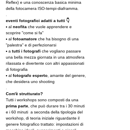
Reflex) e una conoscenza basica minima 
della fotocamera ISO-tempi-diaframma.
.
eventi fotografici adatti a tutti 👇
▪️ al 
neofita
 che vuole apprendere e 
scoprire "come si fa"
▪️ al 
fotoamatore
 che ha bisogno di una 
"palestra" e di perfezionarsi
▪️ a 
tutti i fotografi
 che vogliano passare 
una bella mezza giornata in una atmosfera 
rilassata e divertente con altri appassionati 
di fotografia
▪️ al 
fotografo esperto
, amante del genere, 
che desidera uno shooting
.
Com'è strutturato?
Tutti i workshops sono composti da una 
prima parte
, che può durare tra i 30 minuti 
e i 60 minuti  a seconda della tipologia del 
workshop, di teoria iniziale riguardante il 
genere fotografico trattato: impostazioni di 