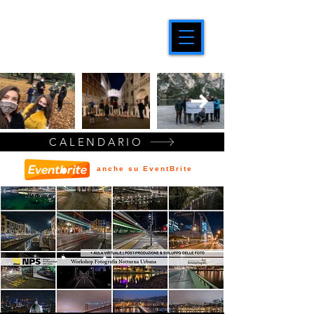
CALENDARIO
anche su EventBrite