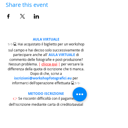
Share this event
AULA VIRTUALE
✨✨💻 Hai acquistato il biglietto per un workshop
sul campo e hai deciso solo successivamente di
partecipare anche all'
AULA VIRTUALE
di
commento delle fotografie e post-produzione?
Nessun problema.
|
clicca qui
|
per versare la
differenza della quota di iscrizione che ti manca.
Dopo di che, scrivi a
iscrizioni@workshopfotografici.eu
per
informarci dell'operazione effettuata 💻✨✨
METODO ISCRIZIONE
👉
Se riscontri difficoltà con il pagamento
dell'iscrizione mediante carta di credito/paypal
potrai iscriverti tramite altri metodi di pagamento
come
BONIFICO BACARIO
(
contattaci per
ricevere gli estremi bancari)
o REVOLUT
|
CLICCA
QUI
| ricordati in questo caso di contattarci in
seguito per lasciarci i tuoi recapiti per mandarti le