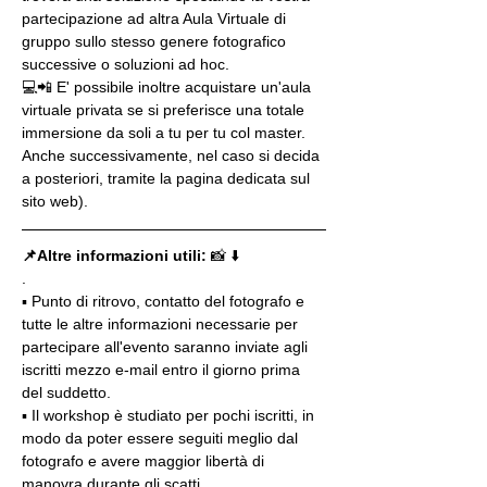
partecipazione ad altra Aula Virtuale di 
gruppo sullo stesso genere fotografico 
successive o soluzioni ad hoc.
💻📲 E' possibile inoltre acquistare un'aula 
virtuale privata se si preferisce una totale 
immersione da soli a tu per tu col master. 
Anche successivamente, nel caso si decida 
a posteriori, tramite la pagina dedicata sul 
sito web).
📌Altre informazioni utili: 
📸 ⬇️
.
▪️ Punto di ritrovo, contatto del fotografo e 
tutte le altre informazioni necessarie per 
partecipare all'evento saranno inviate agli 
iscritti mezzo e-mail entro il giorno prima 
del suddetto.
▪️ Il workshop è studiato per pochi iscritti, in 
modo da poter essere seguiti meglio dal 
fotografo e avere maggior libertà di 
manovra durante gli scatti.