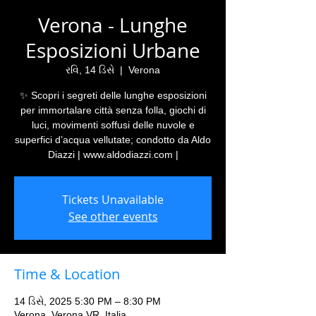
Verona - Lunghe
Esposizioni Urbane
રવિ, 14 ડિસે
  |  
Verona
✨ Scopri i segreti delle lunghe esposizioni
per immortalare città senza folla, giochi di
luci, movimenti soffusi delle nuvole e
superfici d’acqua vellutate; condotto da Aldo
Diazzi | www.aldodiazzi.com |
Tickets Unavailable
See other events
Time & Location
14 ડિસે, 2025 5:30 PM – 8:30 PM
Verona, Verona VR, Italia