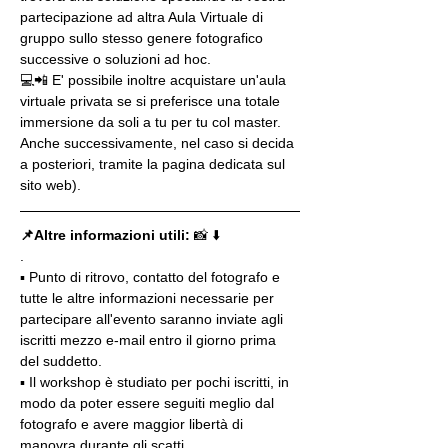
partecipazione ad altra Aula Virtuale di 
gruppo sullo stesso genere fotografico 
successive o soluzioni ad hoc.
💻📲 E' possibile inoltre acquistare un'aula 
virtuale privata se si preferisce una totale 
immersione da soli a tu per tu col master. 
Anche successivamente, nel caso si decida 
a posteriori, tramite la pagina dedicata sul 
sito web).
📌Altre informazioni utili: 
📸 ⬇️
.
▪️ Punto di ritrovo, contatto del fotografo e 
tutte le altre informazioni necessarie per 
partecipare all'evento saranno inviate agli 
iscritti mezzo e-mail entro il giorno prima 
del suddetto.
▪️ Il workshop è studiato per pochi iscritti, in 
modo da poter essere seguiti meglio dal 
fotografo e avere maggior libertà di 
manovra durante gli scatti.