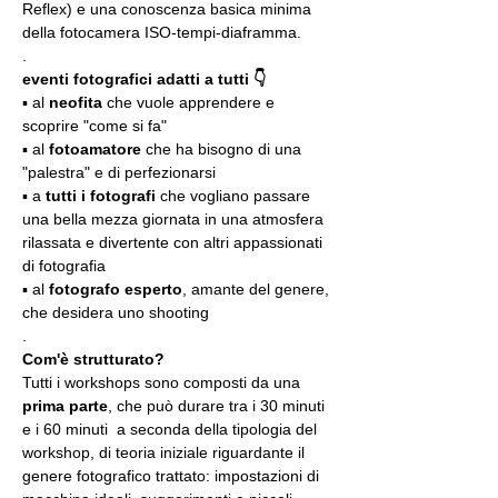
Reflex) e una conoscenza basica minima 
della fotocamera ISO-tempi-diaframma.
.
eventi fotografici adatti a tutti 👇
▪️ al 
neofita
 che vuole apprendere e 
scoprire "come si fa"
▪️ al 
fotoamatore
 che ha bisogno di una 
"palestra" e di perfezionarsi
▪️ a 
tutti i fotografi
 che vogliano passare 
una bella mezza giornata in una atmosfera 
rilassata e divertente con altri appassionati 
di fotografia
▪️ al 
fotografo esperto
, amante del genere, 
che desidera uno shooting
.
Com'è strutturato?
Tutti i workshops sono composti da una 
prima parte
, che può durare tra i 30 minuti 
e i 60 minuti  a seconda della tipologia del 
workshop, di teoria iniziale riguardante il 
genere fotografico trattato: impostazioni di 