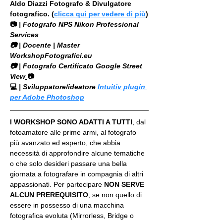
Aldo Diazzi Fotografo & Divulgatore 
fotografico. (
clicca qui per vedere di più
)
📷
 | Fotografo NPS Nikon Professional 
Services
​📷 | Docente | Master 
WorkshopFotografici.eu
📷 | Fotografo Certificato Google Street 
View
📷
💻
 | Sviluppatore/ideatore 
Intuitiv plugin 
per Adobe Photoshop
I WORKSHOP SONO ADATTI A TUTTI
, dal 
fotoamatore alle prime armi, al fotografo 
più avanzato ed esperto, che abbia 
necessità di approfondire alcune tematiche 
o che solo desideri passare una bella 
giornata a fotografare in compagnia di altri 
appassionati. Per partecipare 
NON SERVE 
ALCUN PREREQUISITO
, se non quello di 
essere in possesso di una macchina 
fotografica evoluta (Mirrorless, Bridge o 