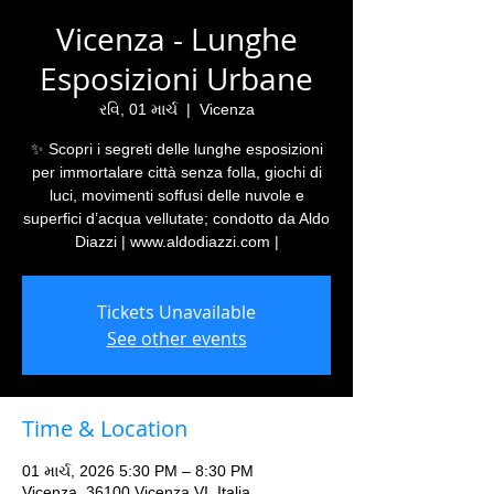
Vicenza - Lunghe
Esposizioni Urbane
રવિ, 01 માર્ચ
  |  
Vicenza
✨ Scopri i segreti delle lunghe esposizioni
per immortalare città senza folla, giochi di
luci, movimenti soffusi delle nuvole e
superfici d’acqua vellutate; condotto da Aldo
Diazzi | www.aldodiazzi.com |
Tickets Unavailable
See other events
Time & Location
01 માર્ચ, 2026 5:30 PM – 8:30 PM
Vicenza, 36100 Vicenza VI, Italia