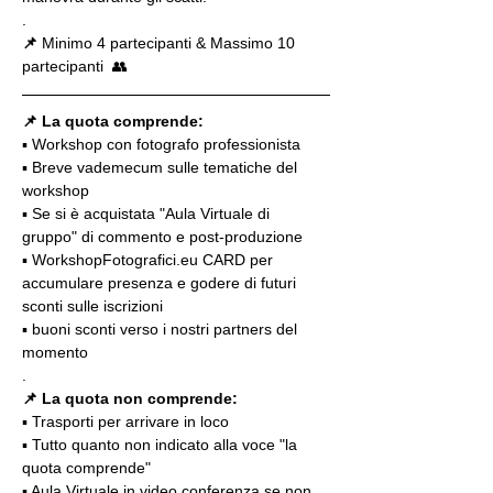
.
📌
 Minimo 4 partecipanti & Massimo 10 
partecipanti  👥
📌 La quota comprende:
▪️ Workshop con fotografo professionista
▪️ Breve vademecum sulle tematiche del 
workshop
▪️ Se si è acquistata "Aula Virtuale di 
gruppo" di commento e post-produzione
▪️ WorkshopFotografici.eu CARD per 
accumulare presenza e godere di futuri 
sconti sulle iscrizioni
▪️ buoni sconti verso i nostri partners del 
momento
.
📌 La quota non comprende:
▪️ Trasporti per arrivare in loco
▪️ Tutto quanto non indicato alla voce "la 
quota comprende"
▪️ Aula Virtuale in video conferenza se non 