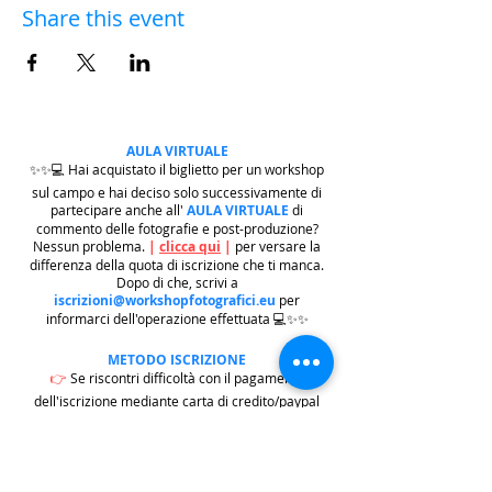
Share this event
AULA VIRTUALE
✨✨💻 Hai acquistato il biglietto per un workshop
sul campo e hai deciso solo successivamente di
partecipare anche all'
AULA VIRTUALE
di
commento delle fotografie e post-produzione?
Nessun problema.
|
clicca qui
|
per versare la
differenza della quota di iscrizione che ti manca.
Dopo di che, scrivi a
iscrizioni@workshopfotografici.eu
per
informarci dell'operazione effettuata 💻✨✨
METODO ISCRIZIONE
👉
Se riscontri difficoltà con il pagamento
dell'iscrizione mediante carta di credito/paypal
potrai iscriverti tramite altri metodi di pagamento
come
BONIFICO BACARIO
(
contattaci per
ricevere gli estremi bancari)
o REVOLUT
|
CLICCA
QUI
| ricordati in questo caso di contattarci in
seguito per lasciarci i tuoi recapiti per mandarti le