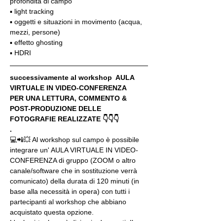
profondità di campo
▪️ light tracking
▪️ oggetti e situazioni in movimento (acqua, 
mezzi, persone)
▪️ effetto ghosting
▪️ HDRI
successivamente al workshop  AULA 
VIRTUALE IN VIDEO-CONFERENZA
PER UNA LETTURA, COMMENTO & 
POST-PRODUZIONE DELLE 
FOTOGRAFIE REALIZZATE 👇👇👇
.
💻📲💥 Al workshop sul campo è possibile 
integrare un' AULA VIRTUALE IN VIDEO-
CONFERENZA di gruppo (ZOOM o altro 
canale/software che in sostituzione verrà 
comunicato) della durata di 120 minuti (in 
base alla necessità in opera) con tutti i 
partecipanti al workshop che abbiano 
acquistato questa opzione.