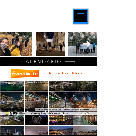
CALENDARIO
anche su EventBrite