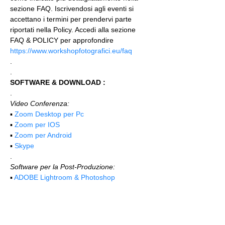
sezione FAQ. Iscrivendosi agli eventi si 
accettano i termini per prendervi parte 
riportati nella Policy. Accedi alla sezione 
FAQ & POLICY per approfondire 
https://www.workshopfotografici.eu/faq
.
.
SOFTWARE & DOWNLOAD :
.
Video Conferenza:
▪️ 
Zoom Desktop per Pc
▪️ 
Zoom per IOS
▪️ 
Zoom per Android
▪️ 
Skype
.
Software per la Post-Produzione:
▪️ 
ADOBE Lightroom & Photoshop