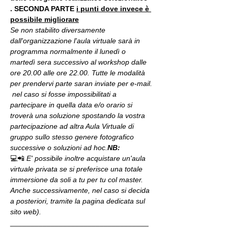
. 
SECONDA PARTE 
i punti dove invece è 
possibile migliorare
Se non stabilito diversamente 
dall'organizzazione l'aula virtuale sarà in 
programma normalmente il lunedì o 
martedì sera successivo al workshop dalle 
ore 20.00 alle ore 22.00. Tutte le modalità 
per prendervi parte saran inviate per e-mail.
 nel caso si fosse impossibilitati a 
partecipare in quella data e/o orario si 
troverà una soluzione spostando la vostra 
partecipazione ad altra Aula Virtuale di 
gruppo sullo stesso genere fotografico 
successive o soluzioni ad hoc.
NB:
💻📲 
E' possibile inoltre acquistare un'aula 
virtuale privata se si preferisce una totale 
immersione da soli a tu per tu col master. 
Anche successivamente, nel caso si decida 
a posteriori, tramite la pagina dedicata sul 
sito web).
__________________________________