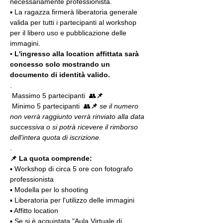
necessariamente professionista.
▪️ La ragazza firmerà liberatoria generale 
valida per tutti i partecipanti al workshop 
per il libero uso e pubblicazione delle 
immagini.
▪️ L'ingresso alla location affittata sarà 
concesso solo mostrando un 
documento di identità valido.
.
 Massimo 5 partecipanti  👥
📌
 Minimo 5 partecipanti  👥
📌
 se il numero 
non verrà raggiunto verrà rinviato alla data 
successiva o si potrà ricevere il rimborso 
dell'intera quota di iscrizione.
. 
📌 La quota comprende:
▪️ Workshop di circa 5 ore con fotografo 
professionista
▪️ Modella per lo shooting
▪️ Liberatoria per l'utilizzo delle immagini
▪️ Affitto location
▪️ Se si è acquistata "Aula Virtuale di 