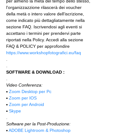
per almeno la metà del tempo dello stesso, 
l'organizzazzione rilascerà dei voucher 
della metà o intero valore dell'iscrizione, 
come indicato più dettagliatamente nella 
sezione FAQ. Iscrivendosi agli eventi si 
accettano i termini per prendervi parte 
riportati nella Policy. Accedi alla sezione 
FAQ & POLICY per approfondire 
https://www.workshopfotografici.eu/faq
.
.
SOFTWARE & DOWNLOAD :
.
Video Conferenza:
▪️ 
Zoom Desktop per Pc
▪️ 
Zoom per IOS
▪️ 
Zoom per Android
▪️ 
Skype
.
Software per la Post-Produzione:
▪️ 
ADOBE Lightroom & Photoshop