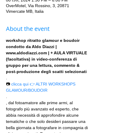
08 ડિસે, 2024 1:30 PM – 6:00 PM
OverMotel, Via Rossino, 3, 20871
Vimercate MB, Italia
About the event
workshop ritratto glamour e boudoir 
condotto da Aldo Diazzi | 
www.aldodiazzi.com | + AULA VIRTUALE 
(facoltativa) in video-conferenza di 
gruppo per una lettura, commento & 
post-produzione degli scatti selezionati
.
📷 
clicca qui 👉 ALTRI WORKSHOPS 
GLAMOUR/BOUDOIR
.
, dal fotoamatore alle prime armi, al 
fotografo più avanzato ed esperto, che 
abbia necessità di approfondire alcune 
tematiche o che solo desideri passare una 
bella giornata a fotografare in compagnia di 