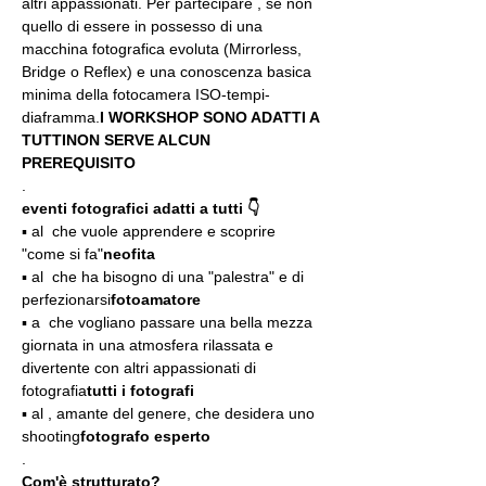
altri appassionati. Per partecipare 
, se non 
quello di essere in possesso di una 
macchina fotografica evoluta (Mirrorless, 
Bridge o Reflex) e una conoscenza basica 
minima della fotocamera ISO-tempi-
diaframma.
I WORKSHOP SONO ADATTI A 
TUTTI
NON SERVE ALCUN 
PREREQUISITO
.
eventi fotografici adatti a tutti 👇
▪️ al 
 che vuole apprendere e scoprire 
"come si fa"
neofita
▪️ al 
 che ha bisogno di una "palestra" e di 
perfezionarsi
fotoamatore
▪️ a 
 che vogliano passare una bella mezza 
giornata in una atmosfera rilassata e 
divertente con altri appassionati di 
fotografia
tutti i fotografi
▪️ al 
, amante del genere, che desidera uno 
shooting
fotografo esperto
.
Com'è strutturato?