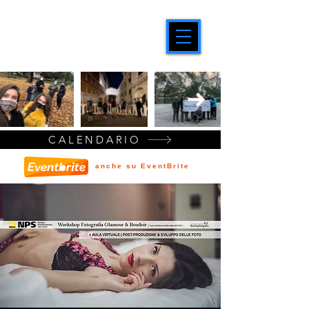
CALENDARIO
anche su EventBrite