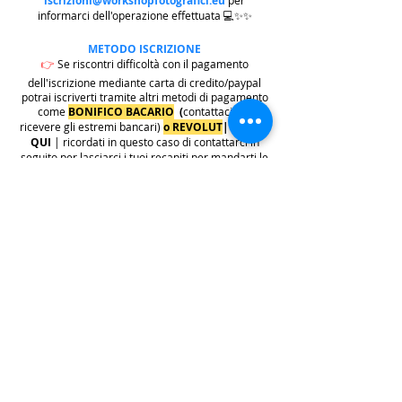
iscrizioni@workshopfotografici.eu
per
informarci dell'operazione effettuata 💻✨✨
METODO ISCRIZIONE
👉
Se riscontri difficoltà con il pagamento
dell'iscrizione mediante carta di credito/paypal
potrai iscriverti tramite altri metodi di pagamento
come
BONIFICO BACARIO
(
contattaci per
ricevere gli estremi bancari)
o REVOLUT
|
CLICCA
QUI
| ricordati in questo caso di contattarci in
seguito per lasciarci i tuoi recapiti per mandarti le
informazioni e il biglietto dell'evento e di
contattarci per e-mail per indicarci i tuoi dati
personali per l'emissione della regolare fattura
(nome cognome, indirizzo di residenza con cap e
codice fiscale).
.
.
.
leggi:
info costi
: La quota di iscrizione è comprensiva di
tasse, rivalsa INPS 4% & bollo su fattura (dove
previsto) sono anche comprese nella quota le
commissioni del provider di pagamento (Stripe o
Paypal).
👉
S
ono invece escluse dalla quota di iscrizione
e aggiunte al prezzo finale del biglietto le