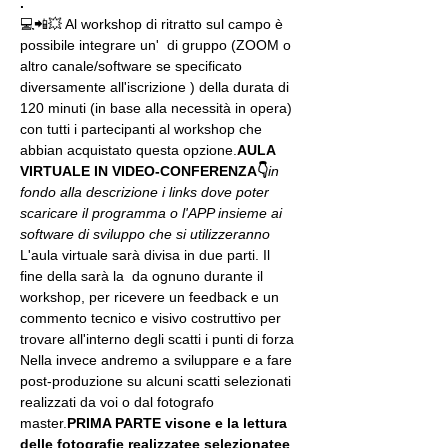
.
💻📲💥 Al workshop di ritratto sul campo è 
possibile integrare un' 
 di gruppo (ZOOM o 
altro canale/software se specificato 
diversamente all'iscrizione 
) della durata di 
120 minuti (in base alla necessità in opera) 
con tutti i partecipanti al workshop che 
abbian acquistato questa opzione.
AULA 
VIRTUALE IN VIDEO-CONFERENZA
👇
in 
fondo alla descrizione i links dove poter 
scaricare il programma o l'APP insieme ai 
software di sviluppo che si utilizzeranno
L'aula virtuale sarà divisa in due parti. Il 
fine della 
sarà la 
 da ognuno durante il 
workshop, per ricevere un feedback e un 
commento tecnico e visivo costruttivo per 
trovare all'interno degli scatti i punti di forza 
Nella 
invece andremo a sviluppare e a fare 
post-produzione su alcuni scatti selezionati 
realizzati da voi o dal fotografo 
master.
PRIMA PARTE 
visone e la lettura 
delle fotografie realizzate
e selezionate
e 