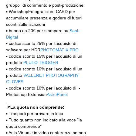
gruppo" di commento e post-produzione
▪️ WorkshopFotografici.eu CARD per 
accumulare presenza e godere di futuri 
sconti sulle iscrizioni
▪️ buono da 20€ per stampare su 
Saal-
Digital
▪️ codice sconto 25% per l'acquisto di 
software per HDR
PHOTOMATIX PRO
▪️ codice sconto 15% per l'acquisto di un 
prodotto 
PLUTO TRIGGER
▪️ codice sconto 10% per l'acquisto di un 
prodotto 
VALLERET PHOTOGRAPHY 
GLOVES
▪️ codice sconto 10% per l'acquisto di 
 - 
Photoshop Extension
AstroPanel
.
📌
La quota non comprende: 
▪️ Trasporti per arrivare in loco
▪️ Tutto quanto non indicato alla voce "la 
quota comprende"
▪️ Aula Virtuale in video conferenza se non 