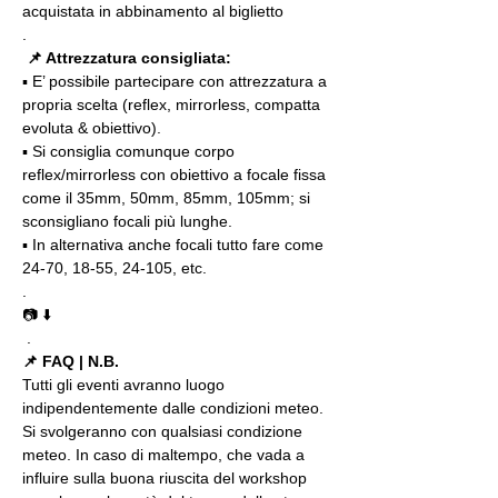
acquistata in abbinamento al biglietto
.
📌 Attrezzatura consigliata:
▪️ E’ possibile partecipare con attrezzatura a 
propria scelta (reflex, mirrorless, compatta 
evoluta & obiettivo).
▪️ Si consiglia comunque corpo 
reflex/mirrorless con obiettivo a focale fissa 
come il 35mm, 50mm, 85mm, 105mm; si 
sconsigliano focali più lunghe.
▪️ In alternativa anche focali tutto fare come 
24-70, 18-55, 24-105, etc.
. 
📷 ⬇️
 .
📌 FAQ | N.B.
Tutti gli eventi avranno luogo 
indipendentemente dalle condizioni meteo. 
Si svolgeranno con qualsiasi condizione 
meteo. In caso di maltempo, che vada a 
influire sulla buona riuscita del workshop 