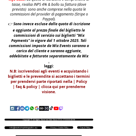
tasse, rivalsa INPS 4% & bollo su fattura (dove
previsto) sono anche comprese nella quota le
commissioni del provider di pagamento (Stripe o
Paypal).
👉
S
ono invece escluse dalla quota di iscrizione
e aggiunte al prezzo finale del biglietto le
commissioni di servizio sui biglietti "Wix
Payments" in vigore dal 1 ottobre 2025. Tali
commissioni imposte da Wix Events saranno a
carico del cliente e saranno aggiunte,
addebitate e fatturate separatamente da Wix
.
leggi:
N.B: iscrivendosi agli eventi e acquistando i
biglietti e le prevendite si accettano i termini
per prendervi parte riportati nella | Policy
|
faq & policy | clicca qui per prenderne
visione.
Copyright © All Rights Reserved Aldo Diazzi P.IVA IT01618140196
Privacy | Cookie Policy
Faq & Policy
info@workshopfotografici.eu