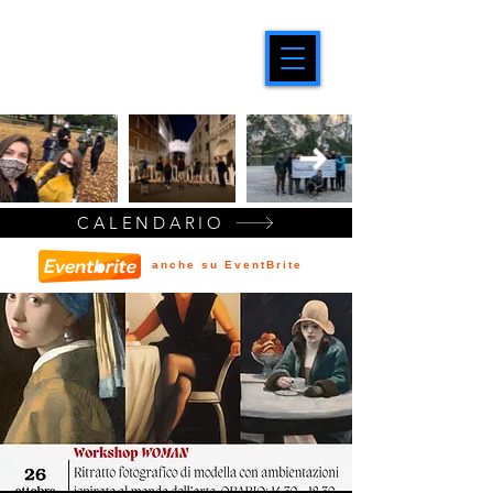
CALENDARIO
anche su EventBrite