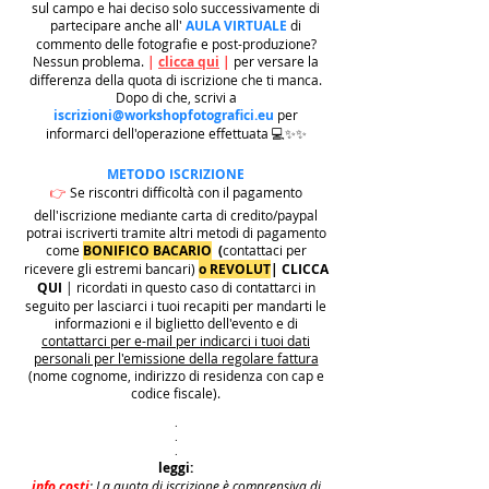
sul campo e hai deciso solo successivamente di
partecipare anche all'
AULA VIRTUALE
di
commento delle fotografie e post-produzione?
Nessun problema.
|
clicca qui
|
per versare la
differenza della quota di iscrizione che ti manca.
Dopo di che, scrivi a
iscrizioni@workshopfotografici.eu
per
informarci dell'operazione effettuata 💻✨✨
METODO ISCRIZIONE
👉
Se riscontri difficoltà con il pagamento
dell'iscrizione mediante carta di credito/paypal
potrai iscriverti tramite altri metodi di pagamento
come
BONIFICO BACARIO
(
contattaci per
ricevere gli estremi bancari)
o REVOLUT
|
CLICCA
QUI
| ricordati in questo caso di contattarci in
seguito per lasciarci i tuoi recapiti per mandarti le
informazioni e il biglietto dell'evento e di
contattarci per e-mail per indicarci i tuoi dati
personali per l'emissione della regolare fattura
(nome cognome, indirizzo di residenza con cap e
codice fiscale).
.
.
.
leggi:
info costi
: La quota di iscrizione è comprensiva di