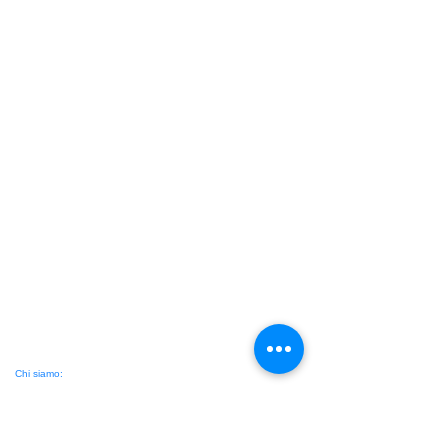
Chi siamo:
Workshopfotografici.eu di Aldo Diazzi -
www.aldodiazzi.com
CLICCA
QUI