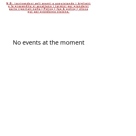
N.B: iscrivendosi agli eventi e acquistando i biglietti
e le prevendite si accettano i termini per prendervi
parte riportati nella | Policy |
faq & policy | clicca
qui per prenderne visione.
No events at the moment