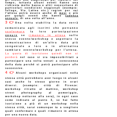
gli eventi ben scaglionati per ripeterli nel
tempo; tuttavia alcuni eventi hanno una
richiesta molto bassa e altri necessitano di
particolari condizioni stagionali (esempio:
foliage, Via Lattea etc.) ragion per cui
l'attesa potrà essere anche di
mesi
o più
per quegli eventi che hanno
cadenza
annuale
, di una volta all'anno.
3👉
Una volta stabilita la data verrà
comunicata agli iscritti che potranno
confermare
la loro partecipazione
oppure
se
rimanere in attesa
sullo
stesso evento/workshop e aspettare la
comunicazione di un'altra data più
congeniale a loro o in alternativa
cambiare evento/workshop per l'attesa.
La quota di iscrizione quindi non si
perderà
nel caso si sia impossibilitati a
partecipare una volta venuti a conoscenza
della data perché si potrà partecipare alle
successive.
4👉
Alcuni workshops organizzati nella
stessa città potrebbero aver luogo in alcuni
casi anche lo stesso giorno in orari
diversi. (esempio: città di Firenze:
workshop ritratto al mattino, workshop
street photography al pomeriggio,
workshop notturno alla sera), in ogni caso
come indicato al punto 3, se hai fatto
iscrizione a più di un workshop nella
stessa città, sarai comunque tu a scegliere
quali confermare e quali rimanere in attesa
per una nuova data.