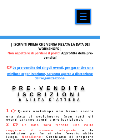
| ISCRIVITI
PRIMA CHE VENGA FISSATA LA DATA DEI
WORKSHOPS |
Non aspettare di perdere il posto!
Approfitta della pre-
vendita!
👉
Le pre-vendite dei singoli eventi, per garantire una
migliore organizzazione, saranno aperte a discrezione
dell'organizzazione.
PRE-VENDITA
ISCRIZIONI
& LISTA D'ATTESA
1👉
Questi workshops non hanno ancora
una data di svolgimento (non tutti gli
eventi saranno aperti a pre-iscrizione).
2👉
La data sarà fissata una volta
raggiunto il numero adeguato
e le
condizioni per far si che l'evento abbia
NotaBene:
luogo.
Cerchiamo di proporre