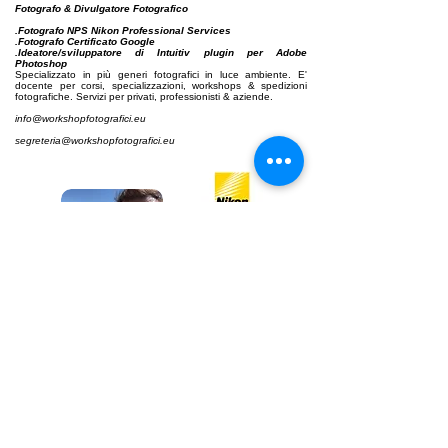
Fotografo & Divulgatore Fotografico
.Fotografo NPS Nikon Professional Services
.Fotografo Certificato Google
.Ideatore/sviluppatore di Intuitiv plugin per Adobe
Photoshop
Specializzato in più generi fotografici in luce ambiente. E'
docente per corsi, specializzazioni,
workshops & spedizioni
fotografiche. Servizi per privati, professionisti & aziende.
info@workshopfotografici.eu
segreteria@workshopfotografici.eu
Per tutti coloro che prenderanno parte ai nostri
workshops verrà rilasciato uno
speciale sconto
da usufruire verso alcuni marchi fotografici che