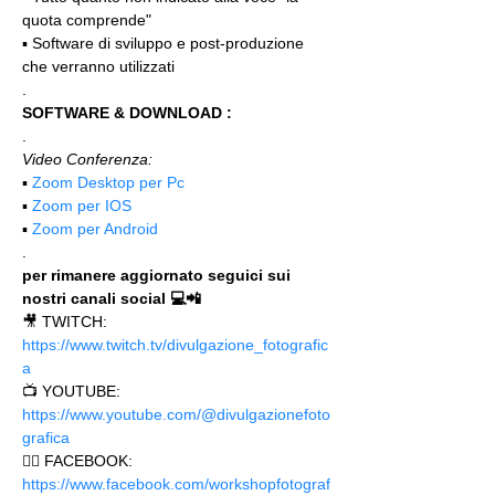
quota comprende"
▪️ Software di sviluppo e post-produzione 
che verranno utilizzati
.
SOFTWARE & DOWNLOAD :
.
Video Conferenza:
▪️ 
Zoom Desktop per Pc
▪️ 
Zoom per IOS
▪️ 
Zoom per Android
.
per rimanere aggiornato seguici sui 
nostri canali social 💻📲
🎥 TWITCH: 
https://www.twitch.tv/divulgazione_fotografic
a
📺 YOUTUBE: 
https://www.youtube.com/@divulgazionefoto
grafica
🙋‍♂️ FACEBOOK: 
https://www.facebook.com/workshopfotograf