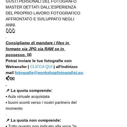
GUSTI PERSONALI DEL FOTOGRAFO 
MASTER DETTATI DALL'ESPERIENZA 
DEL PROPRIO LAVORO FOTOGRAFICO 
AFFRONTATO E SVILUPPATO NEGLI 
ANNI.
👆👆👆
.
Consigliamo di mandare i files in 
formato sia JPG sia RAW se in 
possesso. 
✉️
Potrai inviare le tue fotografie con 
Wetransfer | 
CLICCA QUI
 | all'indirizzo 
mail 
fotografie@workshopfotografici.eu
📫✉️
.
📌 La quota comprende:
▪️ Aula virtuale acquistata
▪️ buoni sconti verso i nostri partners del 
momento
.
📌 La quota non comprende:
▪️ Tutto quanto non indicato alla voce "la 