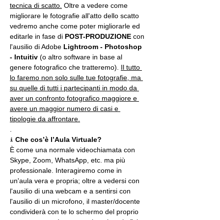
tecnica di scatto.
 Oltre a vedere come 
migliorare le fotografie all'atto dello scatto 
vedremo anche come poter migliorarle ed 
editarle in fase di 
POST-PRODUZIONE 
con 
l'ausilio di Adobe 
Lightroom - Photoshop 
- Intuitiv
 (o altro software in base al 
genere fotografico che tratteremo). 
Il tutto 
lo faremo non solo sulle tue fotografie, ma 
su quelle di tutti i partecipanti in modo da 
aver un confronto fotografico maggiore e 
avere un maggior numero di casi e 
tipologie da affrontare.
.
ℹ 
Che cos’è l’Aula Virtuale?
È come una normale videochiamata con 
Skype, Zoom, WhatsApp, etc. ma più 
professionale. Interagiremo come in 
un'aula vera e propria; oltre a vedersi con 
l'ausilio di una webcam e a sentirsi con 
l'ausilio di un microfono, il master/docente 
condividerà con te lo schermo del proprio 