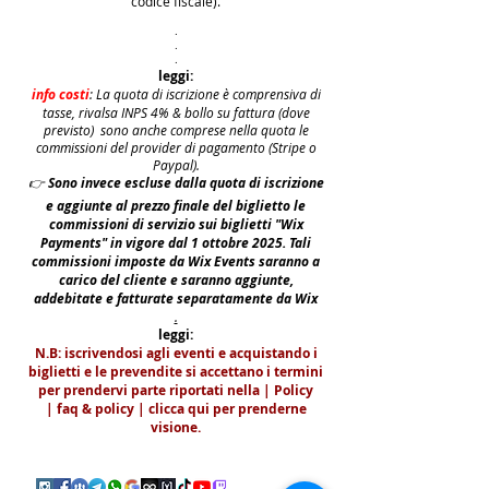
codice fiscale).
.
.
.
leggi:
info costi
: La quota di iscrizione è comprensiva di
tasse, rivalsa INPS 4% & bollo su fattura (dove
previsto) sono anche comprese nella quota le
commissioni del provider di pagamento (Stripe o
Paypal).
👉
S
ono invece escluse dalla quota di iscrizione
e aggiunte al prezzo finale del biglietto le
commissioni di servizio sui biglietti "Wix
Payments" in vigore dal 1 ottobre 2025. Tali
commissioni imposte da Wix Events saranno a
carico del cliente e saranno aggiunte,
addebitate e fatturate separatamente da Wix
.
leggi:
N.B: iscrivendosi agli eventi e acquistando i
biglietti e le prevendite si accettano i termini
per prendervi parte riportati nella | Policy
|
faq & policy | clicca qui per prenderne
visione.