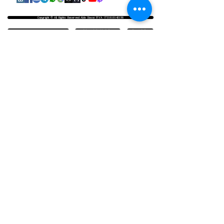
Copyright © All Rights Reserved Aldo Diazzi P.IVA IT01618140196
Privacy | Cookie Policy
Faq & Policy
info@workshopfotografici.eu
ARTICOLI & NEWS