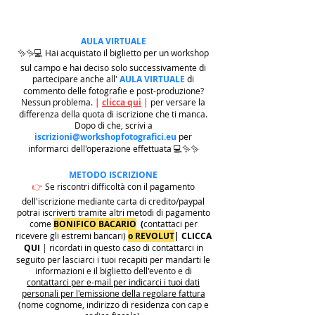
AULA VIRTUALE
✨✨💻 Hai acquistato il biglietto per un workshop
sul campo e hai deciso solo successivamente di
partecipare anche all'
AULA VIRTUALE
di
commento delle fotografie e post-produzione?
Nessun problema.
|
clicca qui
|
per versare la
differenza della quota di iscrizione che ti manca.
Dopo di che, scrivi a
iscrizioni@workshopfotografici.eu
per
informarci dell'operazione effettuata 💻✨✨
METODO ISCRIZIONE
👉
Se riscontri difficoltà con il pagamento
dell'iscrizione mediante carta di credito/paypal
potrai iscriverti tramite altri metodi di pagamento
come
BONIFICO BACARIO
(
contattaci per
ricevere gli estremi bancari)
o REVOLUT
|
CLICCA
QUI
| ricordati in questo caso di contattarci in
seguito per lasciarci i tuoi recapiti per mandarti le
informazioni e il biglietto dell'evento e di
contattarci per e-mail per indicarci i tuoi dati
personali per l'emissione della regolare fattura
(nome cognome, indirizzo di residenza con cap e