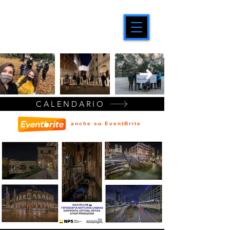
CALENDARIO
anche su EventBrite