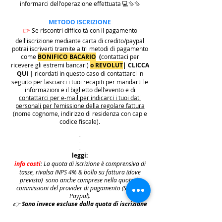
informarci dell'operazione effettuata 💻✨✨
METODO ISCRIZIONE
👉
Se riscontri difficoltà con il pagamento
dell'iscrizione mediante carta di credito/paypal
potrai iscriverti tramite altri metodi di pagamento
come
BONIFICO BACARIO
(
contattaci per
ricevere gli estremi bancari)
o REVOLUT
|
CLICCA
QUI
| ricordati in questo caso di contattarci in
seguito per lasciarci i tuoi recapiti per mandarti le
informazioni e il biglietto dell'evento e di
contattarci per e-mail per indicarci i tuoi dati
personali per l'emissione della regolare fattura
(nome cognome, indirizzo di residenza con cap e
codice fiscale).
.
.
.
leggi:
info costi
: La quota di iscrizione è comprensiva di
tasse, rivalsa INPS 4% & bollo su fattura (dove
previsto) sono anche comprese nella quota le
commissioni del provider di pagamento (Stripe o
Paypal).
👉
S
ono invece escluse dalla quota di iscrizione
e aggiunte al prezzo finale del biglietto le