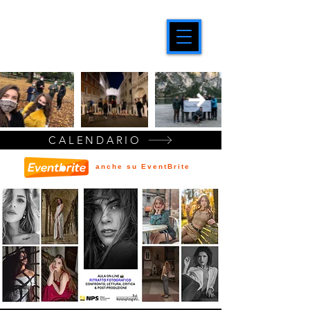
CALENDARIO
anche su EventBrite