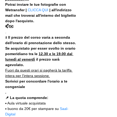
Potrai inviare le tue fotografie con 
Wetransfer | 
CLICCA QUI
 | all'indirizzo 
mail che troverai all'interno del biglietto 
dopo l'acquisto.
📫✉️
.
ℹ Il prezzo del corso varia a seconda 
dell'orario di prenotazione dello stesso. 
Se acquistato per esser svolto in orario 
pomeridiano tra le 
12.30 e le 19.00 dal 
lunedì al venerdì
 il prezzo sarà 
agevolato.
Fuori da questi orari si pagherà la tariffa 
intera per l'intera sessione.
Scrivici per concordare l'orario a te 
congeniale
.
📌 La quota comprende:
▪️ Aula virtuale acquistata
▪️ buono da 20€ per stampare su 
Saal-
Digital