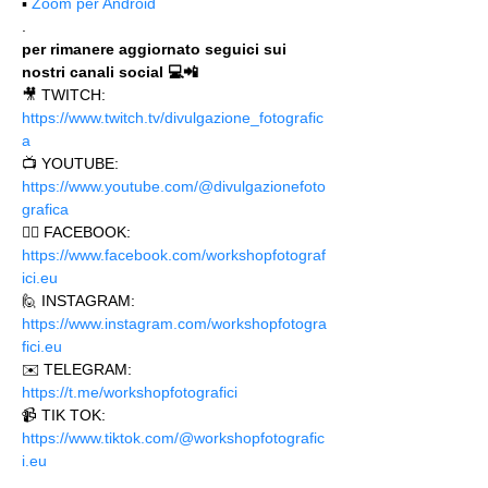
▪️ 
Zoom per Android
.
per rimanere aggiornato seguici sui 
nostri canali social 💻📲
🎥 TWITCH: 
https://www.twitch.tv/divulgazione_fotografic
a
📺 YOUTUBE: 
https://www.youtube.com/@divulgazionefoto
grafica
🙋‍♂️ FACEBOOK: 
https://www.facebook.com/workshopfotograf
ici.eu 
🙋 INSTAGRAM: 
https://www.instagram.com/workshopfotogra
fici.eu
✉️ TELEGRAM: 
https://t.me/workshopfotografici 
📹 TIK TOK: 
https://www.tiktok.com/@workshopfotografic
i.eu
.