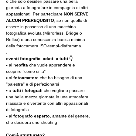
o che solo desideri passare una bella 
giornata a fotografare in compagnia di altri 
appassionati. Per partecipare 
NON SERVE 
ALCUN PREREQUISITO
, se non quello di 
essere in possesso di una macchina 
fotografica evoluta (Mirrorless, Bridge o 
Reflex) e una conoscenza basica minima 
della fotocamera ISO-tempi-diaframma.
.
eventi fotografici adatti a tutti 👇
▪️ al 
neofita
 che vuole apprendere e 
scoprire "come si fa"
▪️ al 
fotoamatore
 che ha bisogno di una 
"palestra" e di perfezionarsi
▪️ a 
tutti i fotografi
 che vogliano passare 
una bella mezza giornata in una atmosfera 
rilassata e divertente con altri appassionati 
di fotografia
▪️ al 
fotografo esperto
, amante del genere, 
che desidera uno shooting
.
Com'è strutturato?