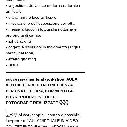
▪️ la gestione della luce notturna naturale e 
artificiale
▪️ diaframma e luce artificiale
▪️ misurazione dell'esposizione corretta
▪️ messa a fuoco in fotografia notturna e 
profondità di campo
▪️ light tracking
▪️ oggetti e situazioni in movimento (acqua, 
mezzi, persone)
▪️ effetto ghosting
▪️ HDRI
successivamente al workshop  AULA 
VIRTUALE IN VIDEO-CONFERENZA
PER UNA LETTURA, COMMENTO & 
POST-PRODUZIONE DELLE 
FOTOGRAFIE REALIZZATE 👇👇👇
.
💻📲💥 Al workshop sul campo è possibile 
integrare un' AULA VIRTUALE IN VIDEO-
CONFERENZA di gruppo (ZOOM o altro 