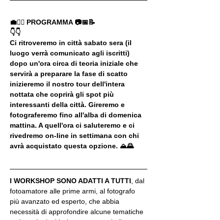
💼🚶‍♂️ PROGRAMMA 📷📅📝
👇👇
Ci ritroveremo in città sabato sera (il 
luogo verrà comunicato agli iscritti) 
dopo un'ora circa di teoria iniziale che 
servirà a preparare la fase di scatto 
inizieremo il nostro tour dell'intera 
nottata che coprirà gli spot più 
interessanti della città. Gireremo e 
fotograferemo fino all'alba di domenica 
mattina. A quell'ora ci saluteremo e ci 
rivedremo on-line in settimana con chi 
avrà acquistato questa opzione. ⛰🌄
I WORKSHOP SONO ADATTI A TUTTI
, dal 
fotoamatore alle prime armi, al fotografo 
più avanzato ed esperto, che abbia 
necessità di approfondire alcune tematiche 