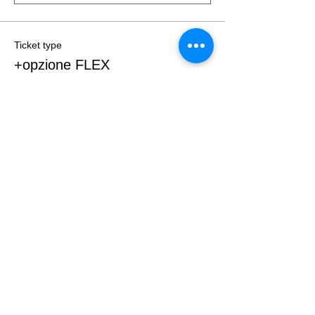
Ticket type
+opzione FLEX
More info
Price
€15.00
+€0.38 ticket service fee
Quantity
Total
€0.00
Checkout