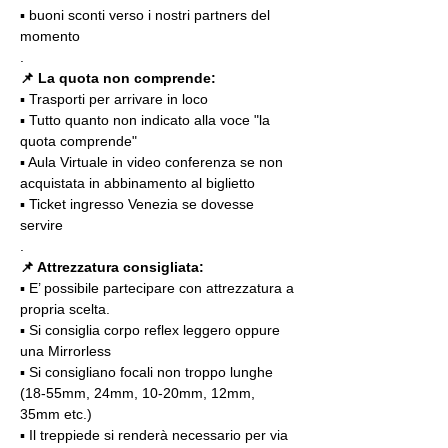
▪️ buoni sconti verso i nostri partners del 
momento
.
📌 La quota non comprende:
▪️ Trasporti per arrivare in loco
▪️ Tutto quanto non indicato alla voce "la 
quota comprende"
▪️ Aula Virtuale in video conferenza se non 
acquistata in abbinamento al biglietto
▪️ Ticket ingresso Venezia se dovesse 
servire
.
📌 Attrezzatura consigliata:
▪️ E’ possibile partecipare con attrezzatura a 
propria scelta.
▪️ Si consiglia corpo reflex leggero oppure 
una Mirrorless
▪️ Si consigliano focali non troppo lunghe 
(18-55mm, 24mm, 10-20mm, 12mm, 
35mm etc.)
▪️ Il treppiede si renderà necessario per via 