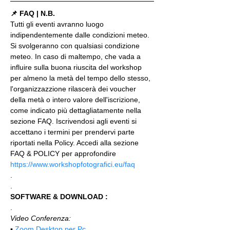
📌 FAQ | N.B.
Tutti gli eventi avranno luogo 
indipendentemente dalle condizioni meteo. 
Si svolgeranno con qualsiasi condizione 
meteo. In caso di maltempo, che vada a 
influire sulla buona riuscita del workshop 
per almeno la metà del tempo dello stesso, 
l'organizzazzione rilascerà dei voucher 
della metà o intero valore dell'iscrizione, 
come indicato più dettagliatamente nella 
sezione FAQ. Iscrivendosi agli eventi si 
accettano i termini per prendervi parte 
riportati nella Policy. Accedi alla sezione 
FAQ & POLICY per approfondire 
https://www.workshopfotografici.eu/faq
.
.
SOFTWARE & DOWNLOAD :
.
Video Conferenza:
▪️ 
Zoom Desktop per Pc