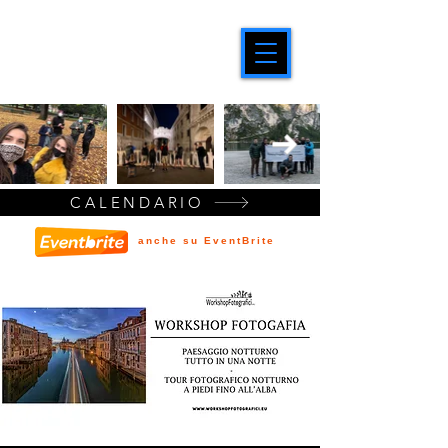
CALENDARIO
anche su EventBrite