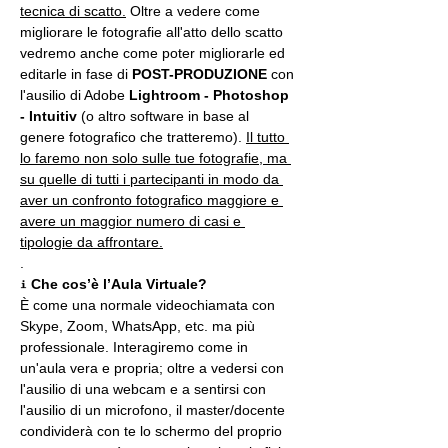
tecnica di scatto.
 Oltre a vedere come 
migliorare le fotografie all'atto dello scatto 
vedremo anche come poter migliorarle ed 
editarle in fase di 
POST-PRODUZIONE 
con 
l'ausilio di Adobe 
Lightroom - Photoshop 
- Intuitiv
 (o altro software in base al 
genere fotografico che tratteremo). 
Il tutto 
lo faremo non solo sulle tue fotografie, ma 
su quelle di tutti i partecipanti in modo da 
aver un confronto fotografico maggiore e 
avere un maggior numero di casi e 
tipologie da affrontare.
.
ℹ 
Che cos’è l’Aula Virtuale?
È come una normale videochiamata con 
Skype, Zoom, WhatsApp, etc. ma più 
professionale. Interagiremo come in 
un'aula vera e propria; oltre a vedersi con 
l'ausilio di una webcam e a sentirsi con 
l'ausilio di un microfono, il master/docente 
condividerà con te lo schermo del proprio 