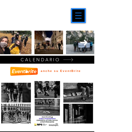
CALENDARIO
anche su EventBrite