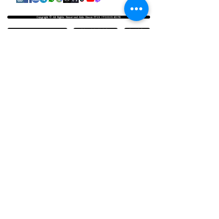
Copyright © All Rights Reserved Aldo Diazzi P.IVA IT01618140196
Privacy | Cookie Policy
Faq & Policy
info@workshopfotografici.eu
ARTICOLI & NEWS