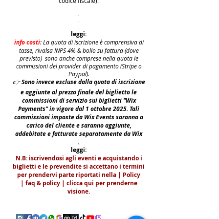
codice fiscale).
.
.
.
leggi:
info costi
: La quota di iscrizione è comprensiva di
tasse, rivalsa INPS 4% & bollo su fattura (dove
previsto) sono anche comprese nella quota le
commissioni del provider di pagamento (Stripe o
Paypal).
👉
S
ono invece escluse dalla quota di iscrizione
e aggiunte al prezzo finale del biglietto le
commissioni di servizio sui biglietti "Wix
Payments" in vigore dal 1 ottobre 2025. Tali
commissioni imposte da Wix Events saranno a
carico del cliente e saranno aggiunte,
addebitate e fatturate separatamente da Wix
.
leggi:
N.B: iscrivendosi agli eventi e acquistando i
biglietti e le prevendite si accettano i termini
per prendervi parte riportati nella | Policy
|
faq & policy | clicca qui per prenderne
visione.