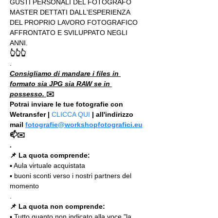
GUSTI PERSONALI DEL FOTOGRAFO 
MASTER DETTATI DALL'ESPERIENZA 
DEL PROPRIO LAVORO FOTOGRAFICO 
AFFRONTATO E SVILUPPATO NEGLI 
ANNI.
👆👆👆
.
Consigliamo di mandare i files in 
formato sia JPG sia RAW se in 
possesso. 
✉️
Potrai inviare le tue fotografie con 
Wetransfer | 
CLICCA QUI
 | all'indirizzo 
mail 
fotografie@workshopfotografici.eu
📫✉️
.
📌 La quota comprende:
▪️ Aula virtuale acquistata
▪️ buoni sconti verso i nostri partners del 
momento
.
📌 La quota non comprende:
▪️ Tutto quanto non indicato alla voce "la 