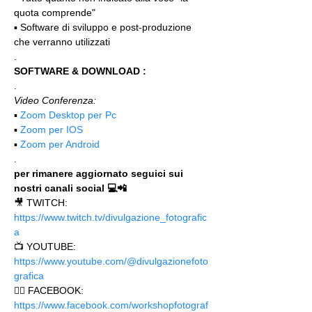
quota comprende"
▪️ Software di sviluppo e post-produzione 
che verranno utilizzati
.
SOFTWARE & DOWNLOAD :
.
Video Conferenza:
▪️ 
Zoom Desktop per Pc
▪️ 
Zoom per IOS
▪️ 
Zoom per Android
.
per rimanere aggiornato seguici sui 
nostri canali social 💻📲
🎥 TWITCH: 
https://www.twitch.tv/divulgazione_fotografic
a
📺 YOUTUBE: 
https://www.youtube.com/@divulgazionefoto
grafica
🙋‍♂️ FACEBOOK: 
https://www.facebook.com/workshopfotograf