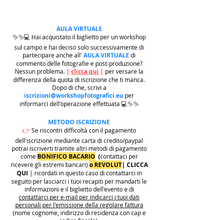
AULA VIRTUALE
✨✨💻 Hai acquistato il biglietto per un workshop
sul campo e hai deciso solo successivamente di
partecipare anche all'
AULA VIRTUALE
di
commento delle fotografie e post-produzione?
Nessun problema.
|
clicca qui
|
per versare la
differenza della quota di iscrizione che ti manca.
Dopo di che, scrivi a
iscrizioni@workshopfotografici.eu
per
informarci dell'operazione effettuata 💻✨✨
METODO ISCRIZIONE
👉
Se riscontri difficoltà con il pagamento
dell'iscrizione mediante carta di credito/paypal
potrai iscriverti tramite altri metodi di pagamento
come
BONIFICO BACARIO
(
contattaci per
ricevere gli estremi bancari)
o REVOLUT
|
CLICCA
QUI
| ricordati in questo caso di contattarci in
seguito per lasciarci i tuoi recapiti per mandarti le
informazioni e il biglietto dell'evento e di
contattarci per e-mail per indicarci i tuoi dati
personali per l'emissione della regolare fattura
(nome cognome, indirizzo di residenza con cap e