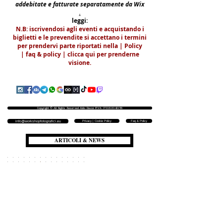
addebitate e fatturate separatamente da Wix
.
leggi:
N.B: iscrivendosi agli eventi e acquistando i
biglietti e le prevendite si accettano i termini
per prendervi parte riportati nella | Policy
|
faq & policy | clicca qui per prenderne
visione.
Copyright © All Rights Reserved Aldo Diazzi P.IVA IT01618140196
Privacy | Cookie Policy
Faq & Policy
info@workshopfotografici.eu
ARTICOLI & NEWS