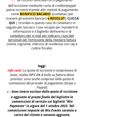
👉
Se riscontri difficoltà con il pagamento
dell'iscrizione mediante carta di credito/paypal
potrai iscriverti tramite altri metodi di pagamento
come
BONIFICO BACARIO
(
contattaci per
ricevere gli estremi bancari)
o REVOLUT
|
CLICCA
QUI
| ricordati in questo caso di contattarci in
seguito per lasciarci i tuoi recapiti per mandarti le
informazioni e il biglietto dell'evento e di
contattarci per e-mail per indicarci i tuoi dati
personali per l'emissione della regolare fattura
(nome cognome, indirizzo di residenza con cap e
codice fiscale).
.
.
.
leggi:
info costi
: La quota di iscrizione è comprensiva di
tasse, rivalsa INPS 4% & bollo su fattura (dove
previsto) sono anche comprese nella quota le
commissioni del provider di pagamento (Stripe o
Paypal).
👉
S
ono invece escluse dalla quota di iscrizione
e aggiunte al prezzo finale del biglietto le
commissioni di servizio sui biglietti "Wix
Payments" in vigore dal 1 ottobre 2025. Tali
commissioni imposte da Wix Events saranno a
carico del cliente e saranno aggiunte,