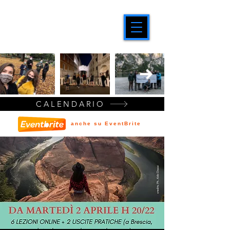
CALENDARIO
anche su EventBrite