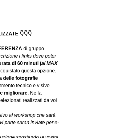
ZATE 👇👇👇
NFERENZA
 di gruppo 
crizione i links dove poter 
urata di 60 minuti (
al MAX 
acquistato questa opzione.
a delle fotografie 
mento tecnico e visivo 
le migliorare
. 
Nella 
lezionati realizzati da voi 
sivo al workshop che sarà 
vi parte saran inviate per e-
oluzione spostando la vostra 