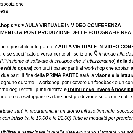
 esposizione
resa
rkshop 👉 👉 AULA VIRTUALE IN VIDEO-CONFERENZA
MENTO & POST-PRODUZIONE DELLE FOTOGRAFIE REALIZ
o è possibile integrare un' 
AULA VIRTUALE IN VIDEO-CO
e se specificato diversamente all'iscrizione 
👇
in fondo alla des
PP insieme ai software di sviluppo che si utilizzeranno
) 
della d
essità in opera
) 
con tutti i partecipanti al workshop che abbian 
due parti. Il fine della 
PRIMA PARTE 
sarà la 
visone e la lettur
 ognuno durante il workshop, per ricevere un feedback e un com
erno degli scatti i punti di forza 
e 
i punti dove invece è possibi
andremo a sviluppare e a fare post-produzione su alcuni scatti se
virtuale sarà in programma in un giorno infrasettimanale  succes
e con 
inizio
 tra le 19.00 e le 21.00) Tutte le modalità per prender
sibilitati a partecipare in quella data e/o orario si troverà una s