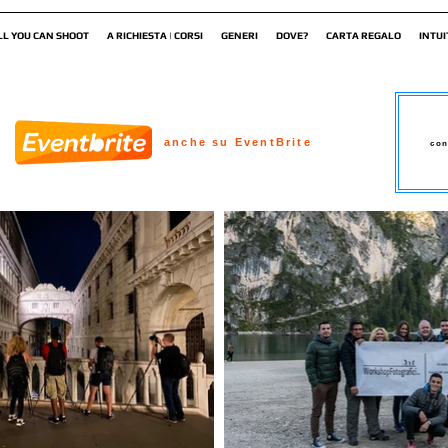
LL YOU CAN SHOOT
A RICHIESTA | CORSI
GENERI
DOVE?
CARTA REGALO
INTUI
anche su EventBrite
con