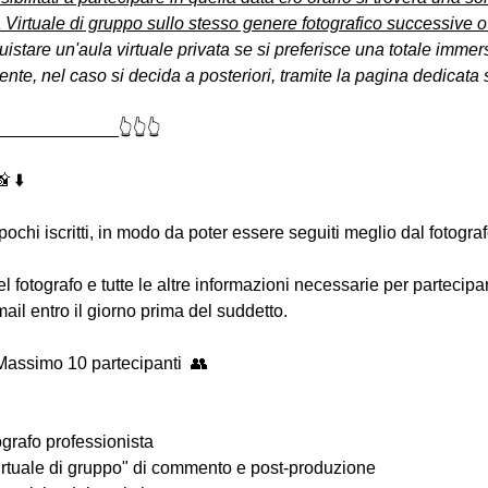
 Virtuale di gruppo sullo stesso genere fotografico successive o
uistare un'aula virtuale privata se si preferisce una totale immers
e, nel caso si decida a posteriori, tramite la pagina dedicata s
____________👆👆👆
 ⬇️
 pochi iscritti, in modo da poter essere seguiti meglio dal fotogra
 del fotografo e tutte le altre informazioni necessarie per partecip
-mail entro il giorno prima del suddetto.
Massimo 10 partecipanti  👥
ografo professionista
Virtuale di gruppo" di commento e post-produzione