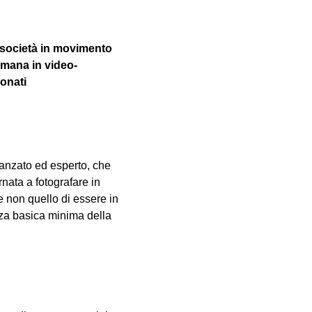
a società in movimento 
imana in video-
onati
vanzato ed esperto, che 
nata a fotografare in 
e non quello di essere in 
za basica minima della 