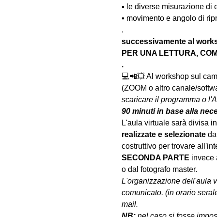
▪️ le diverse misurazione di
▪️ movimento e angolo di rip
.
successivamente al wo
PER UNA LETTURA, COM
.
💻📲💥 Al workshop sul camp
(ZOOM o altro canale/softwar
scaricare il programma o l'A
90 minuti in base alla nec
L'aula virtuale sarà divisa in 
realizzate
e selezionate
 da
costruttivo per trovare all'int
SECONDA PARTE 
invece 
o dal fotografo master.
L'organizzazione dell'aula 
comunicato. (in orario seral
mail.
NB:
 nel caso si fosse impos