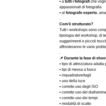
▪️ a 
tutti i fotografi
 che vogl
appassionati di fotografia
▪️ al 
fotografo esperto
, ama
.
Com'è strutturato?
Tutti i workshops sono comp
tipologia del workshop, di te
suggerimenti e piccoli trucc
affronteranno le varie probl
.
📌 Durante la fase di shoo
▪️ tipo di attrezzatura adatta
▪️ tipi di messa a fuoco
▪️ inquadrature/tagli
▪️ uso della luce
▪️ corretto uso degli ISO
▪️ corretto uso del diaframm
▪️ corretto uso dei tempi
▪️ modalità di scatto