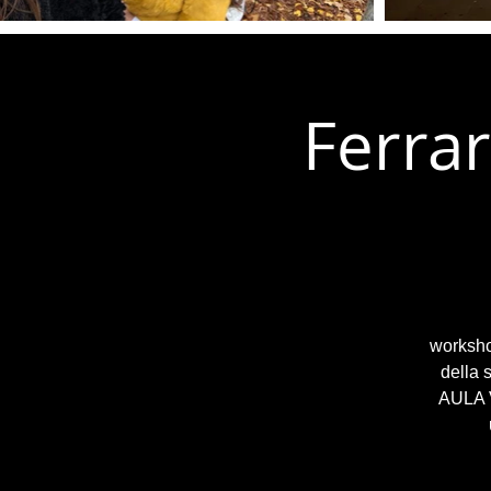
Ferrar
workshop
della 
AULA V