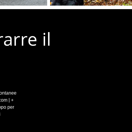
arre il
spontanee
com | +
ppo per
i