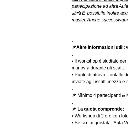
partecipazione ad altra Aula
💻📲 
E' possibile inoltre acq
master. Anche successivament
.
______________________
.
📌Altre informazioni utili: 

.
▪️ Il workshop è studiato per
manovra durante gli scatti.
▪️ Punto di ritrovo, contatto
inviate agli iscritti mezzo e
.
📌
 Minimo 4 partecipanti & 
.
📌 La quota comprende:
▪️ Workshop di 2 ore con fot
▪️ Se si è acquistata "Aula 