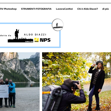
TIV Photoshop
STRUMENTI FOTOGRAFIA
LavoraConNoi
Chi è Aldo Diazzi?
di più
ALDO DIAZZI
dotto da