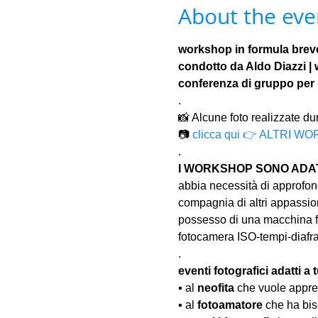
About the eve
workshop in formula breve 
condotto da Aldo Diazzi |
conferenza di gruppo per 
.
📸 Alcune foto realizzate du
📷 
clicca qui 👉 ALTRI 
.
I WORKSHOP SONO ADATT
abbia necessità di approfond
compagnia di altri appassion
possesso di una macchina fo
fotocamera ISO-tempi-diaf
.
eventi fotografici adatti a tu
▪️ al 
neofita
 che vuole appre
▪️ al 
fotoamatore
 che ha bis