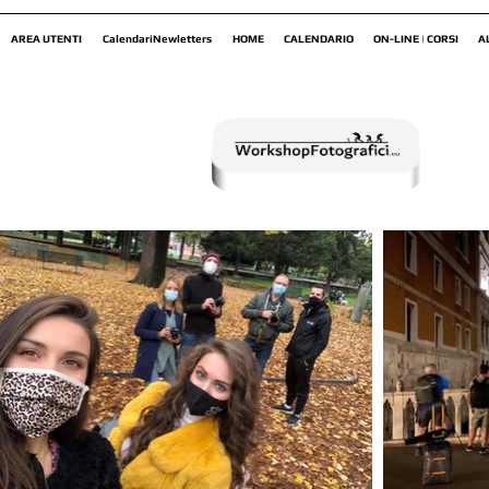
AREA UTENTI
CalendariNewletters
HOME
CALENDARIO
ON-LINE | CORSI
A