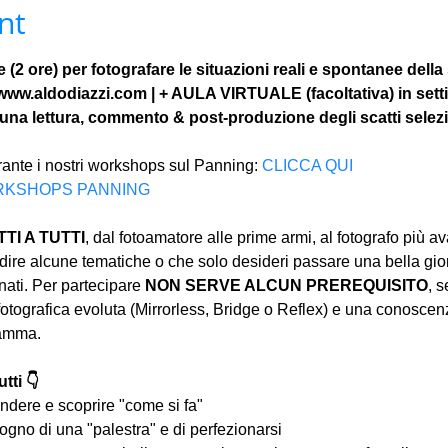
nt
(2 ore) per fotografare le situazioni reali e spontanee dell
 www.aldodiazzi.com | + AULA VIRTUALE (facoltativa) in sett
una lettura, commento & post-produzione degli scatti selezi
rante i nostri workshops sul Panning: 
CLICCA QUI
WORKSHOPS PANNING
I A TUTTI
, dal fotoamatore alle prime armi, al fotografo più a
ire alcune tematiche o che solo desideri passare una bella gior
ati. Per partecipare 
NON SERVE ALCUN PREREQUISITO
, s
tografica evoluta (Mirrorless, Bridge o Reflex) e una conoscen
ramma.
tti 👇
ndere e scoprire "come si fa"
ogno di una "palestra" e di perfezionarsi