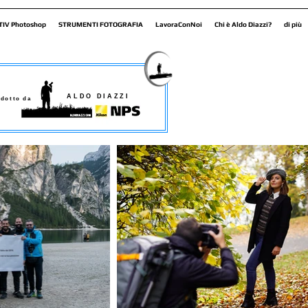
TIV Photoshop
STRUMENTI FOTOGRAFIA
LavoraConNoi
Chi è Aldo Diazzi?
di più
ALDO DIAZZI
dotto da