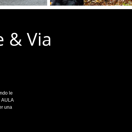
e & Via
endo le
 + AULA
er una