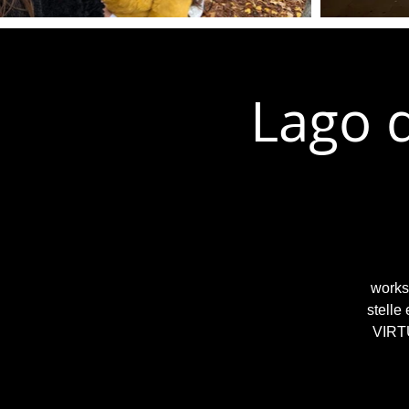
Lago d
worksh
stelle
VIRTU