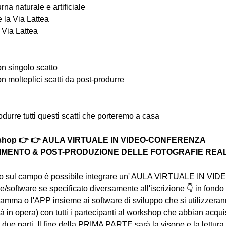
urna naturale e artificiale
e la Via Lattea
 Via Lattea
con singolo scatto
con molteplici scatti da post-produrre
odurre tutti questi scatti che porteremo a casa
rkshop 👉 👉 AULA VIRTUALE IN VIDEO-CONFERENZA
MENTO & POST-PRODUZIONE DELLE FOTOGRAFIE REALIZ
ratto sul campo è possibile integrare un' AULA VIRTUALE IN 
software se specificato diversamente all'iscrizione 👇 in fondo a
ramma o l'APP insieme ai software di sviluppo che si utilizzeran
tà in opera) con tutti i partecipanti al workshop che abbian acqu
n due parti. Il fine della PRIMA PARTE sarà la visone e la lettura 