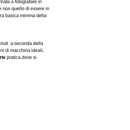
nata a fotografare in 
e non quello di essere in 
za basica minima della 
inuti  a seconda della 
oni di macchina ideali, 
rte
 pratica dove si 