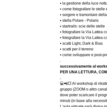
▪️ la gestione della luce nott
▪️ come fotografare le stelle 
▪️ sorgere e tramontare della
▪️ stella Polare - Polaris
▪️ startrails: scie delle stelle
▪️ fotografare la Via Lattea 
▪️ fotografare la Via Lattea 
▪️ scatti Light, Dark & Bias
▪️ scatti per il terreno
▪️ come sviluppare e post-pr
.
successivamente al wo
PER UNA LETTURA, COM
.
💻📲💥 Al workshop di rit
gruppo (ZOOM o altro canale/
dove poter scaricare il prog
minuti (in base alla necessi
L'aula virtuale sarà divisa i