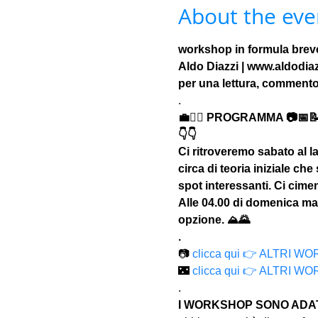
About the eve
workshop in formula breve 
Aldo Diazzi | www.aldodia
per una lettura, commento 
.
💼🚶‍♂️ PROGRAMMA 📷📅
👇👇
Ci ritroveremo sabato al l
circa di teoria iniziale che
spot interessanti. Ci cimen
Alle 04.00 di domenica mat
opzione. ⛰🌄
.
📷 
clicca qui 👉 ALTRI 
🌃 
clicca qui 👉 ALTRI
.
I WORKSHOP SONO ADATT