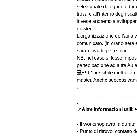
selezionate da ognuno duran
trovare all'interno degli sc
invece andremo a sviluppare 
master.
L'organizzazione dell'aula 
comunicato. (in orario serale
saran inviate per e-mail.
NB: nel caso si fosse impossi
partecipazione ad altra Aula
💻📲 E' possibile inoltre acq
master. Anche successivament
.
______________________
.
📌Altre informazioni utili: 

.
▪️ Il workshop avrà la durata 
▪️ Punto di ritrovo, contatto