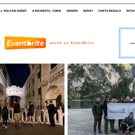
LL YOU CAN SHOOT
A RICHIESTA | CORSI
GENERI
DOVE?
CARTA REGALO
INTUI
anche su EventBrite
con