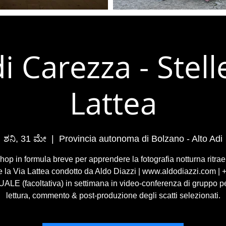
i Carezza - Stell
Lattea
ಶನಿ, 31 ಮೇ
  |  
Provincia autonoma di Bolzano - Alto Adi
op in formula breve per apprendere la fotografia notturna ritra
 e la Via Lattea condotto da Aldo Diazzi | www.aldodiazzi.com |
ALE (facoltativa) in settimana in video-conferenza di gruppo p
lettura, commento & post-produzione degli scatti selezionati.