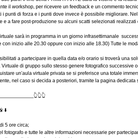
te il workshop, per ricevere un feedback e un commento tecnico 
atti i punti di forza e i punti dove invece è possibile migliorar
e a fare post-produzione su alcuni scatti selezionati realizzati d
virtuale sarà in programma in un giorno infrasettimanale  succes
 con inizio alle 20.30 oppure con inizio alle 18.30) Tutte le moda
bilitati a partecipare in quella data e/o orario si troverà una s
 Virtuale di gruppo sullo stesso genere fotografico successive o
uistare un'aula virtuale privata se si preferisce una totale immers
e, nel caso si decida a posteriori, tramite la pagina dedicata s
____________👆👆👆
 ⬇️
di 5 ore circa; 
 del fotografo e tutte le altre informazioni necessarie per partecip