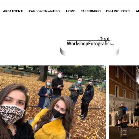
AREA UTENTI
CalendariNewletters
HOME
CALENDARIO
ON-LINE | CORSI
A