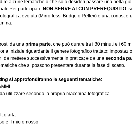
ire alcune tematiche o che solo desideri passare una bella gior
ati. Per partecipare 
NON SERVE ALCUN PREREQUISITO
, s
tografica evoluta (Mirrorless, Bridge o Reflex) e una conoscen
ramma.
osti da una 
prima parte
, che può durare tra i 30 minuti e i 60 m
oria iniziale riguardante il genere fotografico trattato: impostazi
hi da mettere successivamente in pratica; e da una 
seconda pa
ematiche che si possono presentare durante la fase di scatto.
ting si approfondiranno le seguenti tematiche:
RAMMI
o da utilizzare secondo la propria macchina fotografica
lcolarla
osso e il micromosso