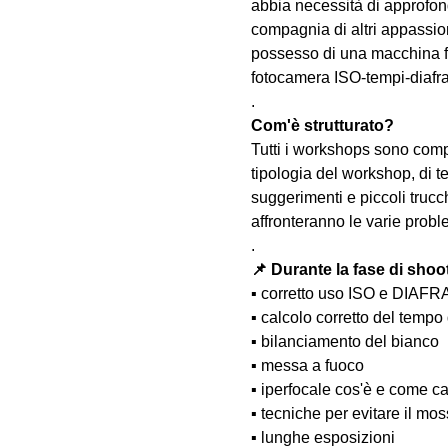
abbia necessità di approfond
compagnia di altri appassion
possesso di una macchina fo
fotocamera ISO-tempi-diaf
.
Com'è strutturato?
Tutti i workshops sono comp
tipologia del workshop, di te
suggerimenti e piccoli trucc
affronteranno le varie probl
.
📌 Durante la fase di shoo
▪️ corretto uso ISO e DIAF
▪️ calcolo corretto del temp
▪️ bilanciamento del bianco
▪️ messa a fuoco
▪️ iperfocale cos'è e come ca
▪️ tecniche per evitare il m
▪️ lunghe esposizioni