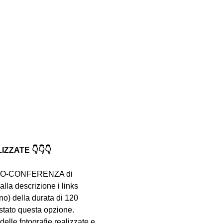
ZATE 👇👇👇
VIDEO-CONFERENZA di 
lla descrizione i links 
no) della durata di 120 
istato questa opzione.
delle fotografie realizzate e 