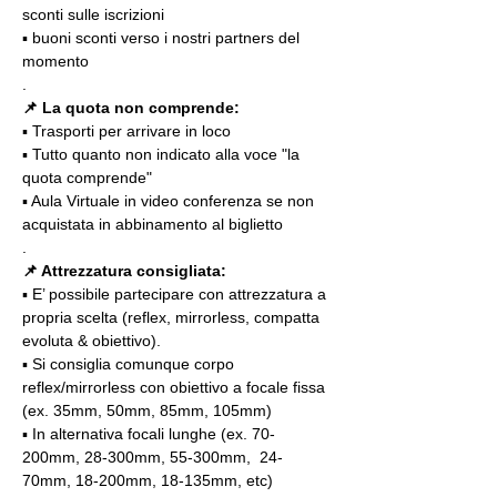
sconti sulle iscrizioni
▪️ buoni sconti verso i nostri partners del 
momento
.
📌
La quota non comprende:
▪️ Trasporti per arrivare in loco
▪️ Tutto quanto non indicato alla voce "la 
quota comprende"
▪️ Aula Virtuale in video conferenza se non 
acquistata in abbinamento al biglietto
.
📌 Attrezzatura consigliata:
▪️ E’ possibile partecipare con attrezzatura a 
propria scelta (reflex, mirrorless, compatta 
evoluta & obiettivo).
▪️ Si consiglia comunque corpo 
reflex/mirrorless con obiettivo a focale fissa 
(ex. 35mm, 50mm, 85mm, 105mm)
▪️ In alternativa focali lunghe (ex. 70-
200mm, 28-300mm, 55-300mm,  24-
70mm, 18-200mm, 18-135mm, etc)