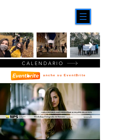
CALENDARIO
anche su EventBrite