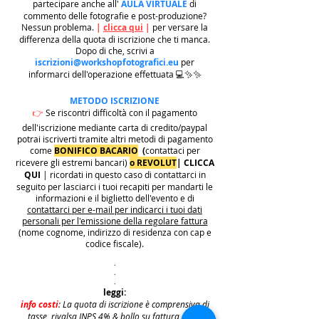
partecipare anche all'
AULA VIRTUALE
di
commento delle fotografie e post-produzione?
Nessun problema.
|
clicca qui
|
per versare la
differenza della quota di iscrizione che ti manca.
Dopo di che, scrivi a
iscrizioni@workshopfotografici.eu
per
informarci dell'operazione effettuata 💻✨✨
METODO ISCRIZIONE
👉
Se riscontri difficoltà con il pagamento
dell'iscrizione mediante carta di credito/paypal
potrai iscriverti tramite altri metodi di pagamento
come
BONIFICO BACARIO
(
contattaci per
ricevere gli estremi bancari)
o REVOLUT
|
CLICCA
QUI
| ricordati in questo caso di contattarci in
seguito per lasciarci i tuoi recapiti per mandarti le
informazioni e il biglietto dell'evento e di
contattarci per e-mail per indicarci i tuoi dati
personali per l'emissione della regolare fattura
(nome cognome, indirizzo di residenza con cap e
codice fiscale).
.
.
.
leggi:
info costi
: La quota di iscrizione è comprensiva di
tasse, rivalsa INPS 4% & bollo su fattura (dove