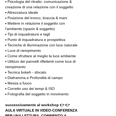
▪️ Psicologia del ritratto: comunicazione & 
creazione di una relazione con il soggetto
▪️ Attrezzatura ideale
▪️ Posizione del tronco, braccia & mani
▪️ Mettere in relazione il soggetto con 
l’ambiente (spazio & soggetto)
▪️ Tipi di inquadrature e tagli
▪️ Punto di inquadratura e prospettiva
▪️ Tecniche di illuminazione con luce naturale
▪️ Luce di riempimento
▪️ Come sfruttare al meglio la luce ambiente
▪️ Utilizzo dei pannelli riflettenti come luce di 
riempimento
▪️ Tecnica bokeh - sfocato
▪️ Diaframma e Profondità di campo
▪️ Messa a fuoco
▪️ Corretto uso dei tempi & ISO
▪️ Fotografia del soggetto in movimento
.
successivamente al workshop 👉 👉 
AULA VIRTUALE IN VIDEO-CONFERENZA
PER UNA LETTURA, COMMENTO & 