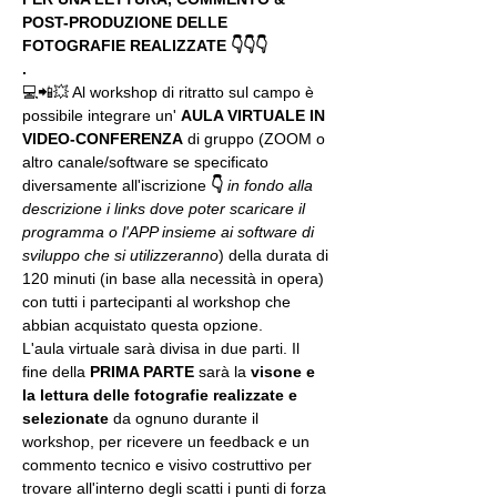
POST-PRODUZIONE DELLE 
FOTOGRAFIE REALIZZATE 👇👇👇
.
💻📲💥 Al workshop di ritratto sul campo è 
possibile integrare un' 
AULA VIRTUALE IN 
VIDEO-CONFERENZA
 di gruppo (ZOOM o 
altro canale/software se specificato 
diversamente all'iscrizione 
👇
in fondo alla 
descrizione i links dove poter scaricare il 
programma o l'APP insieme ai software di 
sviluppo che si utilizzeranno
) della durata di 
120 minuti (in base alla necessità in opera) 
con tutti i partecipanti al workshop che 
abbian acquistato questa opzione.
L'aula virtuale sarà divisa in due parti. Il 
fine della 
PRIMA PARTE 
sarà la 
visone e 
la lettura delle fotografie realizzate
e 
selezionate
 da ognuno durante il 
workshop, per ricevere un feedback e un 
commento tecnico e visivo costruttivo per 
trovare all'interno degli scatti i punti di forza 