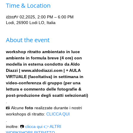
Time & Location
ಮಾರ್ಚ್ 02,2025, 2:00 PM – 6:00 PM
Lodi, 26900 Lodi LO, Italia
About the event
workshop ritratto ambientato in luce 
ambiente in formula breve (4 ore) con 
modella in esterna condotto da Aldo 
Diazzi | www.aldodiazzi.com | + AULA 
VIRTUALE (facoltativa) in settimana in 
video-conferenza di gruppo (per una 
lettura e commento delle fotografie & 
post-produzione degli scatti selezionati)
.
📸 Alcune 
foto
 realizzate durante i nostri 
workshops di ritratto: 
CLICCA QUI
.
inoltre: 📷 
clicca qui 👉 ALTRI 
WORKSHOPS RITRATTO