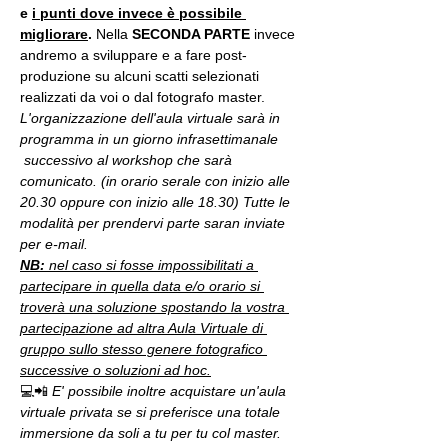
e 
i punti dove invece è possibile 
migliorare
. 
Nella 
SECONDA PARTE 
invece 
andremo a sviluppare e a fare post-
produzione su alcuni scatti selezionati 
realizzati da voi o dal fotografo master.
L'organizzazione dell'aula virtuale sarà in 
programma in un giorno infrasettimanale 
 successivo al workshop che sarà 
comunicato. (in orario serale con inizio alle 
20.30 oppure con inizio alle 18.30) Tutte le 
modalità per prendervi parte saran inviate 
per e-mail.
NB:
 nel caso si fosse impossibilitati a 
partecipare in quella data e/o orario si 
troverà una soluzione spostando la vostra 
partecipazione ad altra Aula Virtuale di 
gruppo sullo stesso genere fotografico 
successive o soluzioni ad hoc.
💻📲 
E' possibile inoltre acquistare un'aula 
virtuale privata se si preferisce una totale 
immersione da soli a tu per tu col master. 