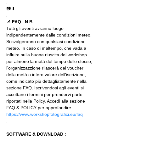
.
📷 ⬇️
.
📌 FAQ | N.B.
Tutti gli eventi avranno luogo 
indipendentemente dalle condizioni meteo. 
Si svolgeranno con qualsiasi condizione 
meteo. In caso di maltempo, che vada a 
influire sulla buona riuscita del workshop 
per almeno la metà del tempo dello stesso, 
l'organizzazzione rilascerà dei voucher 
della metà o intero valore dell'iscrizione, 
come indicato più dettagliatamente nella 
sezione FAQ. Iscrivendosi agli eventi si 
accettano i termini per prendervi parte 
riportati nella Policy. Accedi alla sezione 
FAQ & POLICY per approfondire 
https://www.workshopfotografici.eu/faq
.
.
SOFTWARE & DOWNLOAD :
.