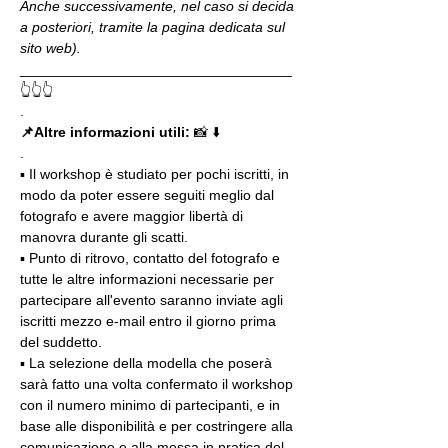
Anche successivamente, nel caso si decida 
a posteriori, tramite la pagina dedicata sul 
sito web).
__________________________________
👆👆👆
.
📌Altre informazioni utili: 
📸 ⬇️
.
▪️ Il workshop è studiato per pochi iscritti, in 
modo da poter essere seguiti meglio dal 
fotografo e avere maggior libertà di 
manovra durante gli scatti.
▪️ Punto di ritrovo, contatto del fotografo e 
tutte le altre informazioni necessarie per 
partecipare all'evento saranno inviate agli 
iscritti mezzo e-mail entro il giorno prima 
del suddetto.
▪️ La selezione della modella che poserà 
sarà fatto una volta confermato il workshop 
con il numero minimo di partecipanti, e in 
base alle disponibilità e per costringere alla 
comunicazione e alla messa in pratica del 