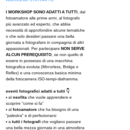
.
I WORKSHOP SONO ADATTI A TUTTI
, dal 
fotoamatore alle prime armi, al fotografo 
più avanzato ed esperto, che abbia 
necessità di approfondire alcune tematiche 
o che solo desideri passare una bella 
giornata a fotografare in compagnia di altri 
appassionati. Per partecipare 
NON SERVE 
ALCUN PREREQUISITO
, se non quello di 
essere in possesso di una macchina 
fotografica evoluta (Mirrorless, Bridge o 
Reflex) e una conoscenza basica minima 
della fotocamera ISO-tempi-diaframma.
.
eventi fotografici adatti a tutti 👇
▪️ al 
neofita
 che vuole apprendere e 
scoprire "come si fa"
▪️ al 
fotoamatore
 che ha bisogno di una 
"palestra" e di perfezionarsi
▪️ a 
tutti i fotografi
 che vogliano passare 
una bella mezza giornata in una atmosfera 