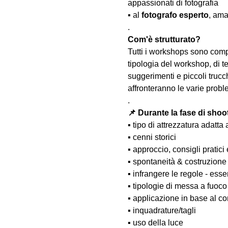
appassionati di fotografia
▪️ al 
fotografo esperto
, ama
.
Com'è strutturato?
Tutti i workshops sono comp
tipologia del workshop, di te
suggerimenti e piccoli trucc
affronteranno le varie probl
.
📌 Durante la fase di shoo
▪️ tipo di attrezzatura adatta 
▪️ cenni storici
▪️ approccio, consigli pratici
▪️ spontaneità & costruzione
▪️ infrangere le regole - esse
▪️ tipologie di messa a fuoco
▪️ applicazione in base al co
▪️ inquadrature/tagli
▪️ uso della luce