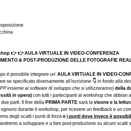
 esposizione
acchina
rkshop 👉 👉 AULA VIRTUALE IN VIDEO-CONFERENZA
MENTO & POST-PRODUZIONE DELLE FOTOGRAFIE REALIZ
o è possibile integrare un' 
AULA VIRTUALE IN VIDEO-CO
e se specificato diversamente all'iscrizione 
👇
in fondo alla des
PP insieme ai software di sviluppo che si utilizzeranno
) 
della d
essità in opera
) 
con tutti i partecipanti al workshop che abbian 
due parti. Il fine della 
PRIMA PARTE 
sarà la 
visone e la lettur
 ognuno durante il workshop, per ricevere un feedback e un com
erno degli scatti i punti di forza 
e 
i punti dove invece è possibi
andremo a sviluppare e a fare post-produzione su alcuni scatti se