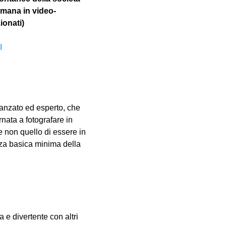
imana in video-
ionati)
I
vanzato ed esperto, che 
nata a fotografare in 
e non quello di essere in 
za basica minima della 
e divertente con altri 