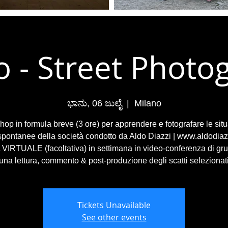
o - Street Photo
ಭಾನು, 06 ಜುಲೈ
  |  
Milano
op in formula breve (3 ore) per apprendere e fotografare le situ
 spontanee della società condotto da Aldo Diazzi | www.aldodiaz
VIRTUALE (facoltativa) in settimana in video-conferenza di gr
una lettura, commento & post-produzione degli scatti selezionat
Tickets Unavailable
See other events