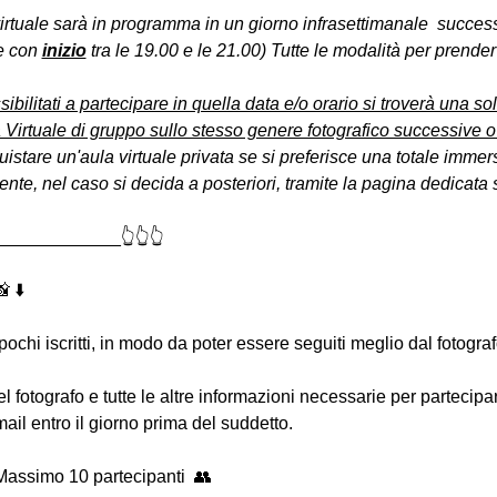
virtuale sarà in programma in un giorno infrasettimanale  succes
e con 
inizio
 tra le 19.00 e le 21.00) Tutte le modalità per prender
sibilitati a partecipare in quella data e/o orario si troverà una s
 Virtuale di gruppo sullo stesso genere fotografico successive o
uistare un'aula virtuale privata se si preferisce una totale immers
e, nel caso si decida a posteriori, tramite la pagina dedicata s
____________👆👆👆
 ⬇️
 pochi iscritti, in modo da poter essere seguiti meglio dal fotogra
 del fotografo e tutte le altre informazioni necessarie per partecip
-mail entro il giorno prima del suddetto.
Massimo 10 partecipanti  👥