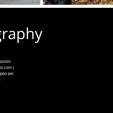
graphy
azioni
zi.com |
uppo per
i