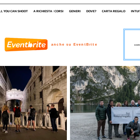
LL YOU CAN SHOOT
A RICHIESTA | CORSI
GENERI
DOVE?
CARTA REGALO
INTUI
anche su EventBrite
con