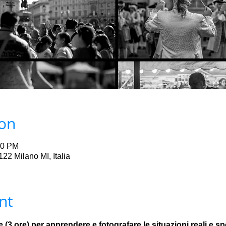
ion
00 PM
22 Milano MI, Italia
nt
(3 ore) per apprendere e fotografare le situazioni reali e sp