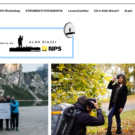
TIV Photoshop
STRUMENTI FOTOGRAFIA
LavoraConNoi
Chi è Aldo Diazzi?
di più
ALDO DIAZZI
dotto da