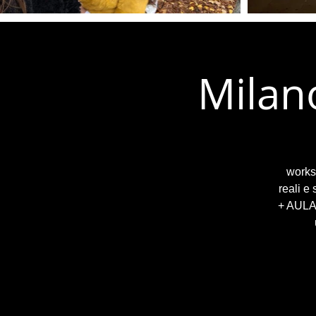
Milan
worksh
reali e
+ AULA 