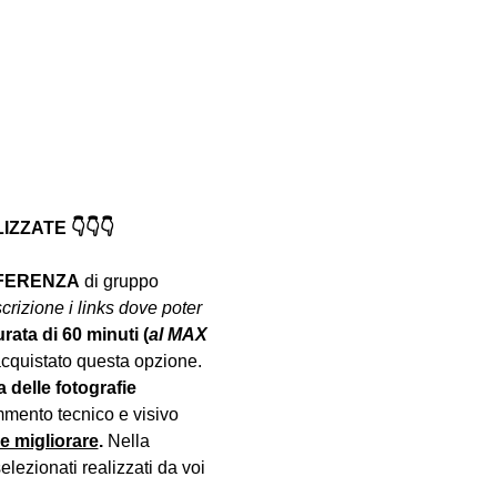
ZATE 👇👇👇
NFERENZA
 di gruppo 
crizione i links dove poter 
urata di 60 minuti (
al MAX 
acquistato questa opzione.
a delle fotografie 
mento tecnico e visivo 
le migliorare
. 
Nella 
lezionati realizzati da voi 