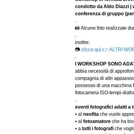
condotto da Aldo Diazzi |
conferenza di gruppo (per
.
📸 Alcune foto realizzate dura
.
inoltre:
📷 
clicca qui 👉 ALTR
.
I WORKSHOP SONO ADATT
abbia necessità di approfond
compagnia di altri appassion
possesso di una macchina fo
fotocamera ISO-tempi-diaf
.
eventi fotografici adatti a tu
▪️ al 
neofita
 che vuole appre
▪️ al 
fotoamatore
 che ha bis
▪️ a 
tutti i fotografi
 che vogl