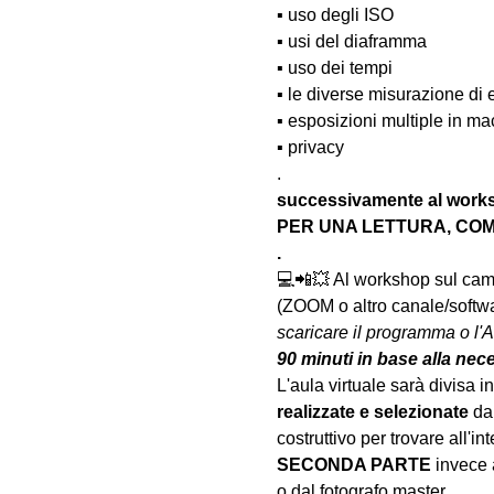
▪️ uso degli ISO
▪️ usi del diaframma
▪️ uso dei tempi
▪️ le diverse misurazione di
▪️ esposizioni multiple in m
▪️ privacy
.
successivamente al wo
PER UNA LETTURA, COM
.
💻📲💥 Al workshop sul camp
(ZOOM o altro canale/softwar
scaricare il programma o l'A
90 minuti in base alla nec
L'aula virtuale sarà divisa in 
realizzate
e selezionate
 da
costruttivo per trovare all'int
SECONDA PARTE 
invece 
o dal fotografo master.