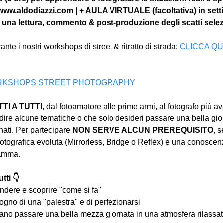
 www.aldodiazzi.com | + AULA VIRTUALE (facoltativa) in sett
 una lettura, commento & post-produzione degli scatti selez
nte i nostri workshops di street & ritratto di strada: 
CLICCA QU
I WORKSHOPS STREET PHOTOGRAPHY
I A TUTTI
, dal fotoamatore alle prime armi, al fotografo più a
ire alcune tematiche o che solo desideri passare una bella gior
ati. Per partecipare 
NON SERVE ALCUN PREREQUISITO
, s
tografica evoluta (Mirrorless, Bridge o Reflex) e una conoscen
ramma.
tti 👇
ndere e scoprire "come si fa"
ogno di una "palestra" e di perfezionarsi
iano passare una bella mezza giornata in una atmosfera rilassata 