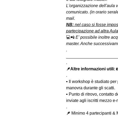
L'organizzazione dell'aula 
comunicato. (in orario seral
mail.
NB:
 nel caso si fosse impos
partecipazione ad altra Aula
💻📲 
E' possibile inoltre acq
master. Anche successivament
.
______________________
.
📌Altre informazioni utili: 

.
▪️ Il workshop è studiato per
manovra durante gli scatti.
▪️ Punto di ritrovo, contatto
inviate agli iscritti mezzo e
.
📌
 Minimo 4 partecipanti & 