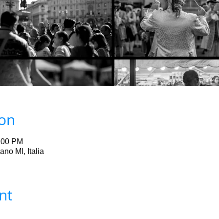
ion
5:00 PM
no MI, Italia
nt