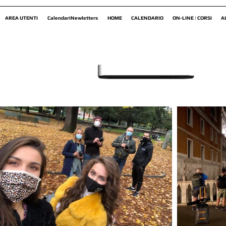
AREA UTENTI
CalendariNewletters
HOME
CALENDARIO
ON-LINE | CORSI
A