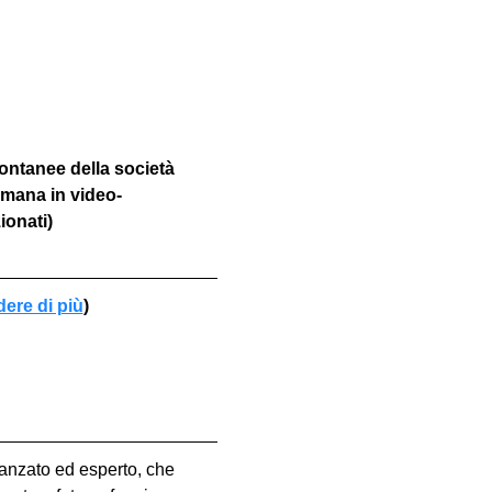
ontanee della società 
imana in video-
ionati)
dere di più
)
vanzato ed esperto, che 