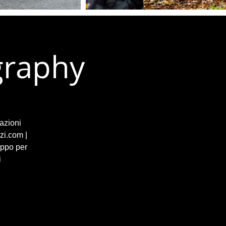
graphy
azioni
zi.com |
uppo per
i