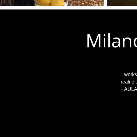
Milan
worksh
reali e
+ AULA 