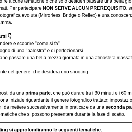
ire alcune tematiche o che solo desideri passare una bella gior
ati. Per partecipare 
NON SERVE ALCUN PREREQUISITO
, s
tografica evoluta (Mirrorless, Bridge o Reflex) e una conoscen
ramma.
tti 👇
ndere e scoprire "come si fa"
ogno di una "palestra" e di perfezionarsi
iano passare una bella mezza giornata in una atmosfera rilassata 
nte del genere, che desidera uno shooting
osti da una 
prima parte
, che può durare tra i 30 minuti e i 60 m
oria iniziale riguardante il genere fotografico trattato: impostazi
hi da mettere successivamente in pratica; e da una 
seconda pa
ematiche che si possono presentare durante la fase di scatto.
ting si approfondiranno le seguenti tematiche: