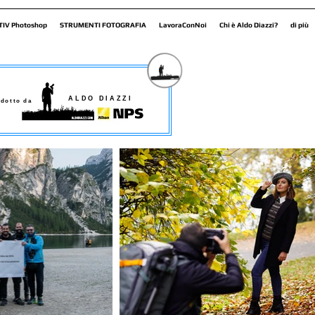
TIV Photoshop
STRUMENTI FOTOGRAFIA
LavoraConNoi
Chi è Aldo Diazzi?
di più
ALDO DIAZZI
dotto da