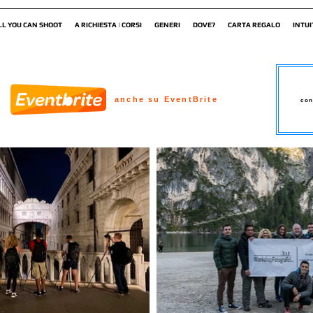
LL YOU CAN SHOOT
A RICHIESTA | CORSI
GENERI
DOVE?
CARTA REGALO
INTUI
anche su EventBrite
con