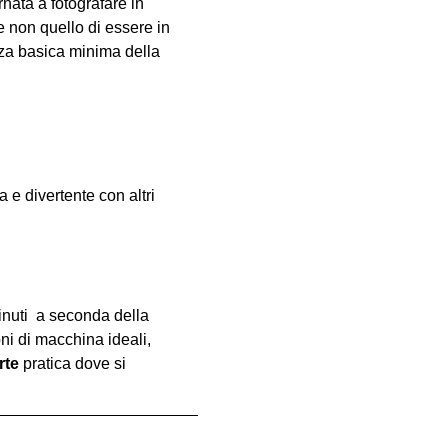
nata a fotografare in 
e non quello di essere in 
za basica minima della 
e divertente con altri 
inuti  a seconda della 
oni di macchina ideali, 
rte
 pratica dove si 