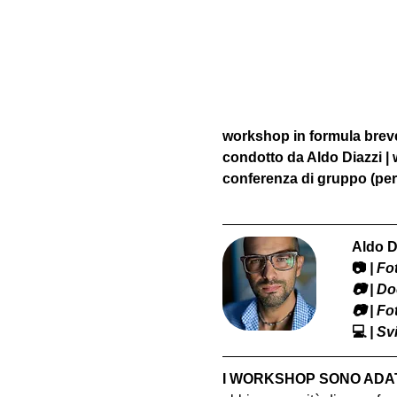
workshop in formula breve 
condotto da Aldo Diazzi |
conferenza di gruppo (per
Aldo D
📷
 | F
​📷 | 
📷 | F
💻
 | S
I WORKSHOP SONO ADATT