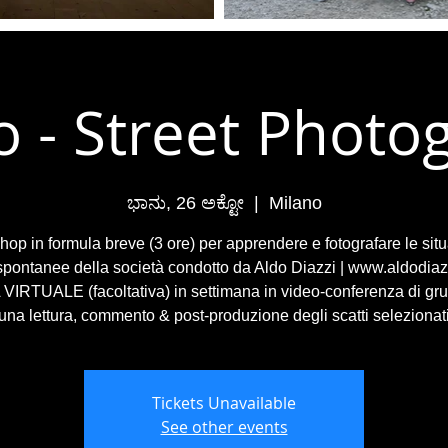
o - Street Photo
ಭಾನು, 26 ಅಕ್ಟೋ
  |  
Milano
op in formula breve (3 ore) per apprendere e fotografare le situ
 spontanee della società condotto da Aldo Diazzi | www.aldodiaz
VIRTUALE (facoltativa) in settimana in video-conferenza di gr
una lettura, commento & post-produzione degli scatti selezionat
Tickets Unavailable
See other events