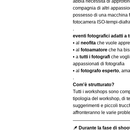
abbia necessità di approfond
compagnia di altri appassion
possesso di una macchina fo
fotocamera ISO-tempi-diaf
.
eventi fotografici adatti a tu
▪️ al 
neofita
 che vuole appre
▪️ al 
fotoamatore
 che ha bis
▪️ a 
tutti i fotografi
 che vogl
appassionati di fotografia
▪️ al 
fotografo esperto
, ama
.
Com'è strutturato?
Tutti i workshops sono comp
tipologia del workshop, di te
suggerimenti e piccoli trucc
affronteranno le varie probl
📌 Durante la fase di shoo