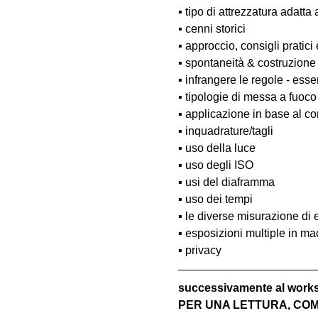
▪️ tipo di attrezzatura adatta 
▪️ cenni storici
▪️ approccio, consigli pratici
▪️ spontaneità & costruzione
▪️ infrangere le regole - esse
▪️ tipologie di messa a fuoco
▪️ applicazione in base al co
▪️ inquadrature/tagli
▪️ uso della luce
▪️ uso degli ISO
▪️ usi del diaframma
▪️ uso dei tempi
▪️ le diverse misurazione di
▪️ esposizioni multiple in m
▪️ privacy
successivamente al wo
PER UNA LETTURA, COM