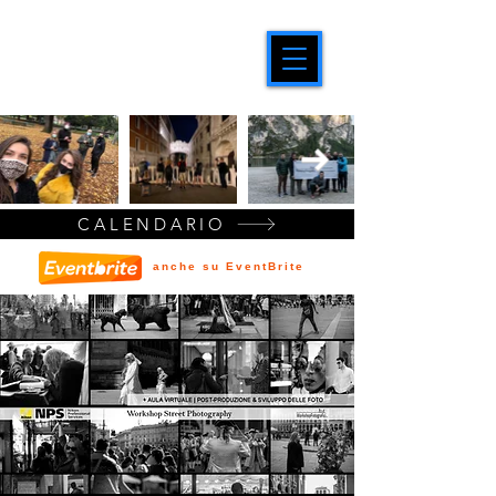
CALENDARIO
anche su EventBrite