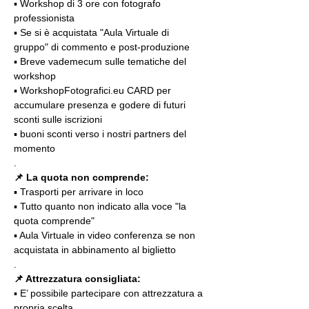
▪️ Workshop di 3 ore con fotografo 
professionista
▪️ Se si è acquistata "Aula Virtuale di 
gruppo" di commento e post-produzione
▪️ Breve vademecum sulle tematiche del 
workshop
▪️ WorkshopFotografici.eu CARD per 
accumulare presenza e godere di futuri 
sconti sulle iscrizioni
▪️ buoni sconti verso i nostri partners del 
momento
.
📌 La quota non comprende:
▪️ Trasporti per arrivare in loco
▪️ Tutto quanto non indicato alla voce "la 
quota comprende"
▪️ Aula Virtuale in video conferenza se non 
acquistata in abbinamento al biglietto
.
📌 Attrezzatura consigliata:
▪️ E’ possibile partecipare con attrezzatura a 
propria scelta.