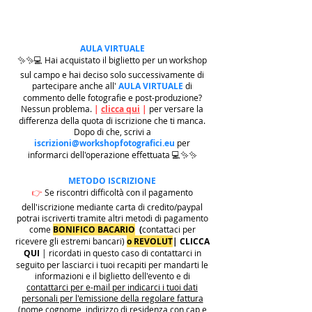
AULA VIRTUALE
✨✨💻 Hai acquistato il biglietto per un workshop
sul campo e hai deciso solo successivamente di
partecipare anche all'
AULA VIRTUALE
di
commento delle fotografie e post-produzione?
Nessun problema.
|
clicca qui
|
per versare la
differenza della quota di iscrizione che ti manca.
Dopo di che, scrivi a
iscrizioni@workshopfotografici.eu
per
informarci dell'operazione effettuata 💻✨✨
METODO ISCRIZIONE
👉
Se riscontri difficoltà con il pagamento
dell'iscrizione mediante carta di credito/paypal
potrai iscriverti tramite altri metodi di pagamento
come
BONIFICO BACARIO
(
contattaci per
ricevere gli estremi bancari)
o REVOLUT
|
CLICCA
QUI
| ricordati in questo caso di contattarci in
seguito per lasciarci i tuoi recapiti per mandarti le
informazioni e il biglietto dell'evento e di
contattarci per e-mail per indicarci i tuoi dati
personali per l'emissione della regolare fattura
(nome cognome, indirizzo di residenza con cap e