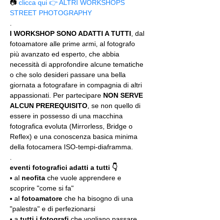
📷 
clicca qui 👉 ALTRI WORKSHOPS 
STREET PHOTOGRAPHY
.
I WORKSHOP SONO ADATTI A TUTTI
, dal 
fotoamatore alle prime armi, al fotografo 
più avanzato ed esperto, che abbia 
necessità di approfondire alcune tematiche 
o che solo desideri passare una bella 
giornata a fotografare in compagnia di altri 
appassionati. Per partecipare 
NON SERVE 
ALCUN PREREQUISITO
, se non quello di 
essere in possesso di una macchina 
fotografica evoluta (Mirrorless, Bridge o 
Reflex) e una conoscenza basica minima 
della fotocamera ISO-tempi-diaframma.
.
eventi fotografici adatti a tutti 👇
▪️ al 
neofita
 che vuole apprendere e 
scoprire "come si fa"
▪️ al 
fotoamatore
 che ha bisogno di una 
"palestra" e di perfezionarsi
▪️ a 
tutti i fotografi
 che vogliano passare 