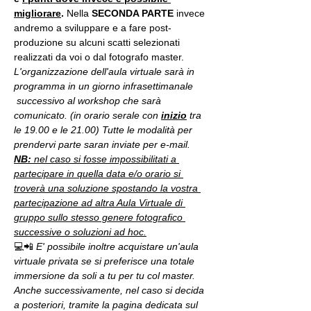
migliorare
. 
Nella 
SECONDA PARTE 
invece 
andremo a sviluppare e a fare post-
produzione su alcuni scatti selezionati 
realizzati da voi o dal fotografo master.
L'organizzazione dell'aula virtuale sarà in 
programma in un giorno infrasettimanale 
 successivo al workshop che sarà 
comunicato. (in orario serale con 
inizio
 tra 
le 19.00 e le 21.00) Tutte le modalità per 
prendervi parte saran inviate per e-mail.
NB:
 nel caso si fosse impossibilitati a 
partecipare in quella data e/o orario si 
troverà una soluzione spostando la vostra 
partecipazione ad altra Aula Virtuale di 
gruppo sullo stesso genere fotografico 
successive o soluzioni ad hoc.
💻📲 
E' possibile inoltre acquistare un'aula 
virtuale privata se si preferisce una totale 
immersione da soli a tu per tu col master. 
Anche successivamente, nel caso si decida 
a posteriori, tramite la pagina dedicata sul 