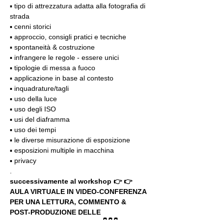
▪️ tipo di attrezzatura adatta alla fotografia di 
strada
▪️ cenni storici
▪️ approccio, consigli pratici e tecniche
▪️ spontaneità & costruzione
▪️ infrangere le regole - essere unici
▪️ tipologie di messa a fuoco
▪️ applicazione in base al contesto
▪️ inquadrature/tagli
▪️ uso della luce
▪️ uso degli ISO
▪️ usi del diaframma
▪️ uso dei tempi
▪️ le diverse misurazione di esposizione
▪️ esposizioni multiple in macchina
▪️ privacy
.
successivamente al workshop 👉 👉 
AULA VIRTUALE IN VIDEO-CONFERENZA
PER UNA LETTURA, COMMENTO & 
POST-PRODUZIONE DELLE 