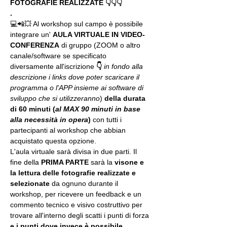
FOTOGRAFIE REALIZZATE 👇👇👇
.
💻📲💥 Al workshop sul campo è possibile 
integrare un' 
AULA VIRTUALE IN VIDEO-
CONFERENZA
 di gruppo (ZOOM o altro 
canale/software se specificato 
diversamente all'iscrizione 
👇
in fondo alla 
descrizione i links dove poter scaricare il 
programma o l'APP insieme ai software di 
sviluppo che si utilizzeranno
) 
della durata 
di 60 minuti (
al MAX 90 minuti in base 
alla necessità in opera
) 
con tutti i 
partecipanti al workshop che abbian 
acquistato questa opzione.
L'aula virtuale sarà divisa in due parti. Il 
fine della 
PRIMA PARTE 
sarà la 
visone e 
la lettura delle fotografie realizzate
e 
selezionate
 da ognuno durante il 
workshop, per ricevere un feedback e un 
commento tecnico e visivo costruttivo per 
trovare all'interno degli scatti i punti di forza 
e 
i punti dove invece è possibile 