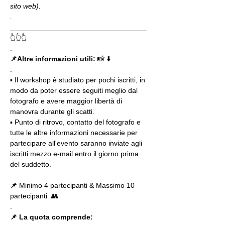
sito web).
.
__________________________________
👆👆👆
.
📌Altre informazioni utili: 
📸 ⬇️
.
▪️ Il workshop è studiato per pochi iscritti, in 
modo da poter essere seguiti meglio dal 
fotografo e avere maggior libertà di 
manovra durante gli scatti.
▪️ Punto di ritrovo, contatto del fotografo e 
tutte le altre informazioni necessarie per 
partecipare all'evento saranno inviate agli 
iscritti mezzo e-mail entro il giorno prima 
del suddetto.
.
📌
 Minimo 4 partecipanti & Massimo 10 
partecipanti  👥
.
📌 La quota comprende: