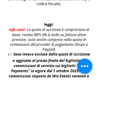
codice fiscale).
.
.
.
leggi:
info costi
: La quota di iscrizione è comprensiva di
tasse, rivalsa INPS 4% & bollo su fattura (dove
previsto) sono anche comprese nella quota le
commissioni del provider di pagamento (Stripe o
Paypal).
👉
S
ono invece escluse dalla quota di iscrizione
e aggiunte al prezzo finale del biglietto le
commissioni di servizio sui biglietti "Wix
Payments" in vigore dal 1 ottobre 2025. Tali
commissioni imposte da Wix Events saranno a
carico del cliente e saranno aggiunte,
addebitate e fatturate separatamente da Wix
.
leggi:
N.B: iscrivendosi agli eventi e acquistando i
biglietti e le prevendite si accettano i termini
per prendervi parte riportati nella | Policy
|
faq & policy | clicca qui per prenderne
visione.