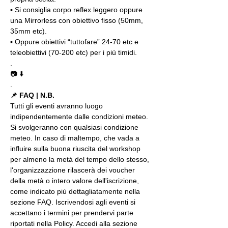
▪️ Si consiglia corpo reflex leggero oppure 
una Mirrorless con obiettivo fisso (50mm, 
35mm etc).
▪️ Oppure obiettivi “tuttofare” 24-70 etc e 
teleobiettivi (70-200 etc) per i più timidi.
.
📷 ⬇️
.
📌 FAQ | N.B.
Tutti gli eventi avranno luogo 
indipendentemente dalle condizioni meteo. 
Si svolgeranno con qualsiasi condizione 
meteo. In caso di maltempo, che vada a 
influire sulla buona riuscita del workshop 
per almeno la metà del tempo dello stesso, 
l'organizzazzione rilascerà dei voucher 
della metà o intero valore dell'iscrizione, 
come indicato più dettagliatamente nella 
sezione FAQ. Iscrivendosi agli eventi si 
accettano i termini per prendervi parte 
riportati nella Policy. Accedi alla sezione 