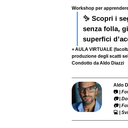
Workshop per apprendere l
✨ Scopri i seg
senza folla, g
superfici d’ac
+ AULA VIRTUALE (facoltat
produzione degli scatti sel
Condotto da Aldo Diazzi
Aldo D
📷
 | F
​📷 | 
📷 | F
💻
 | S