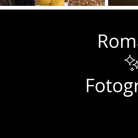
Roma
✨
Fotogr