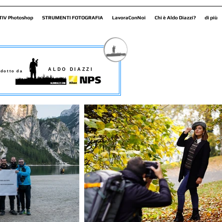
TIV Photoshop
STRUMENTI FOTOGRAFIA
LavoraConNoi
Chi è Aldo Diazzi?
di più
ALDO DIAZZI
dotto da