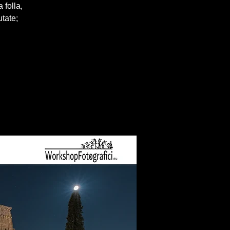
 folla,
utate;