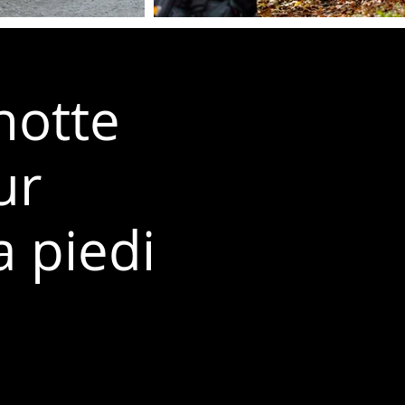
notte
ur
a piedi