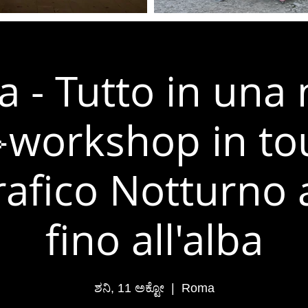
 - Tutto in una 
workshop in to
afico Notturno 
fino all'alba
ಶನಿ, 11 ಅಕ್ಟೋ
  |  
Roma