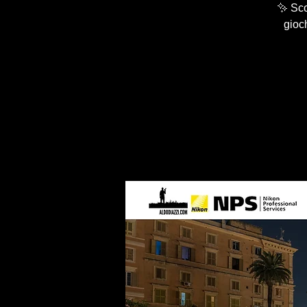
✨ Scop
gioch