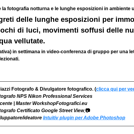
a fotografia notturna e le lunghe esposizioni in ambiente 
reti delle lunghe esposizioni per immor
iochi di luci, movimenti soffusi delle nu
qua vellutate.
iva) in settimana in video-conferenza di gruppo per una l
ezionati. 
iazzi Fotografo & Divulgatore fotografico. (
clicca qui per ve
otografo NPS Nikon Professional Services
Docente | Master WorkshopFotografici.eu
otografo Certificato Google Street View
📷
viluppatore/ideatore 
Intuitiv plugin per Adobe Photoshop