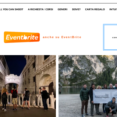
LL YOU CAN SHOOT
A RICHIESTA | CORSI
GENERI
DOVE?
CARTA REGALO
INTUI
anche su EventBrite
con