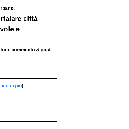
urbano. 
talare città 
vole e 
ettura, commento & post-
dere di più
)