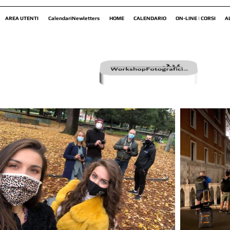
AREA UTENTI
CalendariNewletters
HOME
CALENDARIO
ON-LINE | CORSI
A