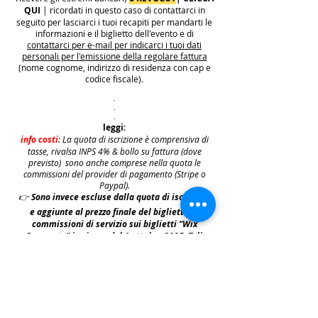
QUI
| ricordati in questo caso di contattarci in
seguito per lasciarci i tuoi recapiti per mandarti le
informazioni e il biglietto dell'evento e di
contattarci per e-mail per indicarci i tuoi dati
personali per l'emissione della regolare fattura
(nome cognome, indirizzo di residenza con cap e
codice fiscale).
.
.
.
leggi:
info costi
: La quota di iscrizione è comprensiva di
tasse, rivalsa INPS 4% & bollo su fattura (dove
previsto) sono anche comprese nella quota le
commissioni del provider di pagamento (Stripe o
Paypal).
👉
S
ono invece escluse dalla quota di iscrizione
e aggiunte al prezzo finale del biglietto le
commissioni di servizio sui biglietti "Wix
Payments" in vigore dal 1 ottobre 2025. Tali
commissioni imposte da Wix Events saranno a
carico del cliente e saranno aggiunte,
addebitate e fatturate separatamente da Wix
.
leggi:
N.B: iscrivendosi agli eventi e acquistando i