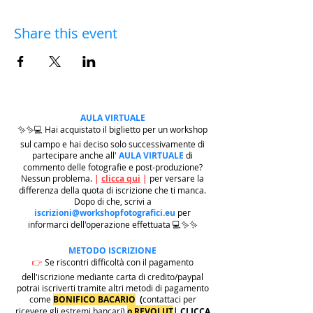
Share this event
AULA VIRTUALE
✨✨💻 Hai acquistato il biglietto per un workshop
sul campo e hai deciso solo successivamente di
partecipare anche all'
AULA VIRTUALE
di
commento delle fotografie e post-produzione?
Nessun problema.
|
clicca qui
|
per versare la
differenza della quota di iscrizione che ti manca.
Dopo di che, scrivi a
iscrizioni@workshopfotografici.eu
per
informarci dell'operazione effettuata 💻✨✨
METODO ISCRIZIONE
👉
Se riscontri difficoltà con il pagamento
dell'iscrizione mediante carta di credito/paypal
potrai iscriverti tramite altri metodi di pagamento
come
BONIFICO BACARIO
(
contattaci per
ricevere gli estremi bancari)
o REVOLUT
|
CLICCA