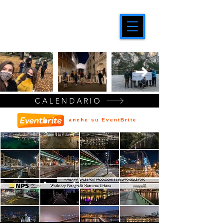
CALENDARIO
anche su EventBrite