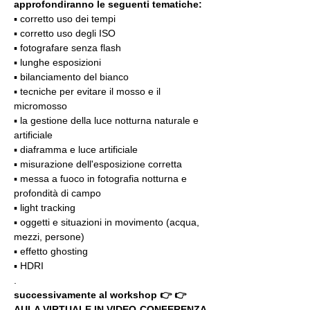
approfondiranno le seguenti tematiche:
▪️ corretto uso dei tempi
▪️ corretto uso degli ISO
▪️ fotografare senza flash
▪️ lunghe esposizioni
▪️ bilanciamento del bianco
▪️ tecniche per evitare il mosso e il 
micromosso
▪️ la gestione della luce notturna naturale e 
artificiale
▪️ diaframma e luce artificiale
▪️ misurazione dell'esposizione corretta
▪️ messa a fuoco in fotografia notturna e 
profondità di campo
▪️ light tracking
▪️ oggetti e situazioni in movimento (acqua, 
mezzi, persone)
▪️ effetto ghosting
▪️ HDRI
.
successivamente al workshop 👉 👉 
AULA VIRTUALE IN VIDEO-CONFERENZA