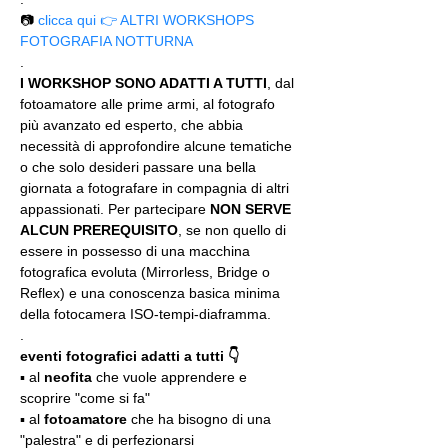
📷 
clicca qui 👉 ALTRI WORKSHOPS 
FOTOGRAFIA NOTTURNA
.
I WORKSHOP SONO ADATTI A TUTTI
, dal 
fotoamatore alle prime armi, al fotografo 
più avanzato ed esperto, che abbia 
necessità di approfondire alcune tematiche 
o che solo desideri passare una bella 
giornata a fotografare in compagnia di altri 
appassionati. Per partecipare 
NON SERVE 
ALCUN PREREQUISITO
, se non quello di 
essere in possesso di una macchina 
fotografica evoluta (Mirrorless, Bridge o 
Reflex) e una conoscenza basica minima 
della fotocamera ISO-tempi-diaframma.
.
eventi fotografici adatti a tutti 👇
▪️ al 
neofita
 che vuole apprendere e 
scoprire "come si fa"
▪️ al 
fotoamatore
 che ha bisogno di una 
"palestra" e di perfezionarsi