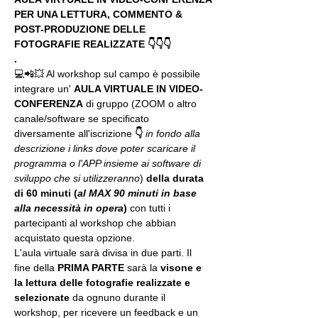
PER UNA LETTURA, COMMENTO & 
POST-PRODUZIONE DELLE 
FOTOGRAFIE REALIZZATE 👇👇👇
.
💻📲💥 Al workshop sul campo è possibile 
integrare un' 
AULA VIRTUALE IN VIDEO-
CONFERENZA
 di gruppo (ZOOM o altro 
canale/software se specificato 
diversamente all'iscrizione 
👇
in fondo alla 
descrizione i links dove poter scaricare il 
programma o l'APP insieme ai software di 
sviluppo che si utilizzeranno
) 
della durata 
di 60 minuti (
al MAX 90 minuti in base 
alla necessità in opera
) 
con tutti i 
partecipanti al workshop che abbian 
acquistato questa opzione.
L'aula virtuale sarà divisa in due parti. Il 
fine della 
PRIMA PARTE 
sarà la 
visone e 
la lettura delle fotografie realizzate
e 
selezionate
 da ognuno durante il 
workshop, per ricevere un feedback e un 