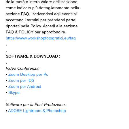
della metà o intero valore dell'iscrizione, 
come indicato più dettagliatamente nella 
sezione FAQ. Iscrivendosi agli eventi si 
accettano i termini per prendervi parte 
riportati nella Policy. Accedi alla sezione 
FAQ & POLICY per approfondire 
https://www.workshopfotografici.eu/faq
.
.
SOFTWARE & DOWNLOAD :
.
Video Conferenza:
▪️ 
Zoom Desktop per Pc
▪️ 
Zoom per IOS
▪️ 
Zoom per Android
▪️ 
Skype
.
Software per la Post-Produzione:
▪️ 
ADOBE Lightroom & Photoshop