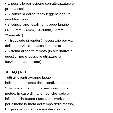
▪️ E’ possibile partecipare con attrezzatura a 
propria scelta.
▪️ Si consiglia corpo reflex leggero oppure 
una Mirrorless
▪️ Si consigliano focali non troppo lunghe 
(18-55mm, 24mm, 10-20mm, 12mm, 
35mm etc.)
▪️ Il treppiede si renderà necessario per via 
delle condizioni di bassa luminosità
▪️ Sistema di scatto remoto (in alternativa a 
quest’ultimo è possibile utilizzare la 
funzione di autoscatto)
.
📌 FAQ | N.B.
Tutti gli eventi avranno luogo 
indipendentemente dalle condizioni meteo. 
Si svolgeranno con qualsiasi condizione 
meteo. In caso di maltempo, che vada a 
influire sulla buona riuscita del workshop 
per almeno la metà del tempo dello stesso, 
l'organizzazzione rilascerà dei voucher 