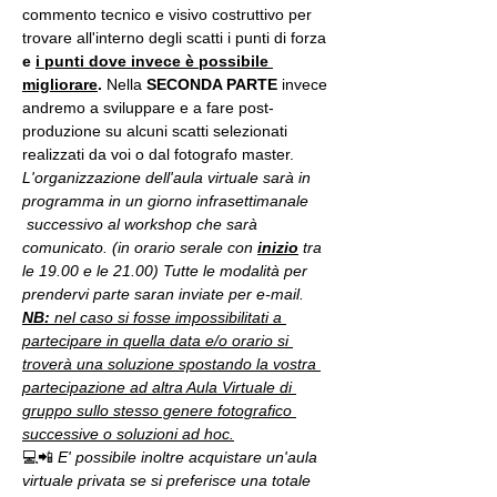
commento tecnico e visivo costruttivo per 
trovare all'interno degli scatti i punti di forza 
e 
i punti dove invece è possibile 
migliorare
. 
Nella 
SECONDA PARTE 
invece 
andremo a sviluppare e a fare post-
produzione su alcuni scatti selezionati 
realizzati da voi o dal fotografo master.
L'organizzazione dell'aula virtuale sarà in 
programma in un giorno infrasettimanale 
 successivo al workshop che sarà 
comunicato. (in orario serale con 
inizio
 tra 
le 19.00 e le 21.00) Tutte le modalità per 
prendervi parte saran inviate per e-mail.
NB:
 nel caso si fosse impossibilitati a 
partecipare in quella data e/o orario si 
troverà una soluzione spostando la vostra 
partecipazione ad altra Aula Virtuale di 
gruppo sullo stesso genere fotografico 
successive o soluzioni ad hoc.
💻📲 
E' possibile inoltre acquistare un'aula 
virtuale privata se si preferisce una totale 