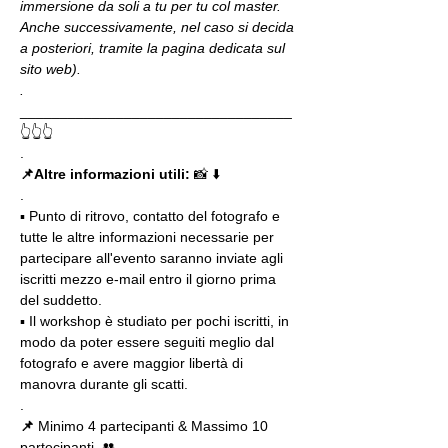
immersione da soli a tu per tu col master. 
Anche successivamente, nel caso si decida 
a posteriori, tramite la pagina dedicata sul 
sito web).
.
__________________________________
👆👆👆
.
📌Altre informazioni utili: 
📸 ⬇️
.
▪️ Punto di ritrovo, contatto del fotografo e 
tutte le altre informazioni necessarie per 
partecipare all'evento saranno inviate agli 
iscritti mezzo e-mail entro il giorno prima 
del suddetto.
▪️ Il workshop è studiato per pochi iscritti, in 
modo da poter essere seguiti meglio dal 
fotografo e avere maggior libertà di 
manovra durante gli scatti.
.
📌
 Minimo 4 partecipanti & Massimo 10 
partecipanti  👥