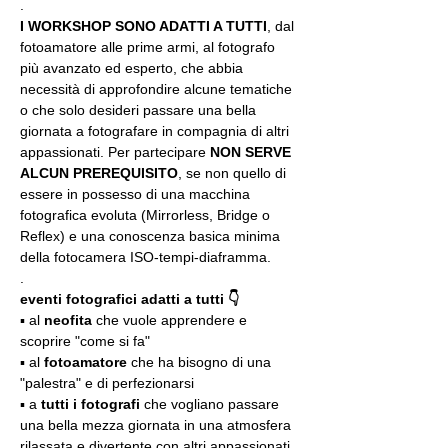
.
I WORKSHOP SONO ADATTI A TUTTI
, dal 
fotoamatore alle prime armi, al fotografo 
più avanzato ed esperto, che abbia 
necessità di approfondire alcune tematiche 
o che solo desideri passare una bella 
giornata a fotografare in compagnia di altri 
appassionati. Per partecipare 
NON SERVE 
ALCUN PREREQUISITO
, se non quello di 
essere in possesso di una macchina 
fotografica evoluta (Mirrorless, Bridge o 
Reflex) e una conoscenza basica minima 
della fotocamera ISO-tempi-diaframma.
.
eventi fotografici adatti a tutti 👇
▪️ al 
neofita
 che vuole apprendere e 
scoprire "come si fa"
▪️ al 
fotoamatore
 che ha bisogno di una 
"palestra" e di perfezionarsi
▪️ a 
tutti i fotografi
 che vogliano passare 
una bella mezza giornata in una atmosfera 
rilassata e divertente con altri appassionati 