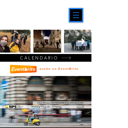
CALENDARIO
anche su EventBrite