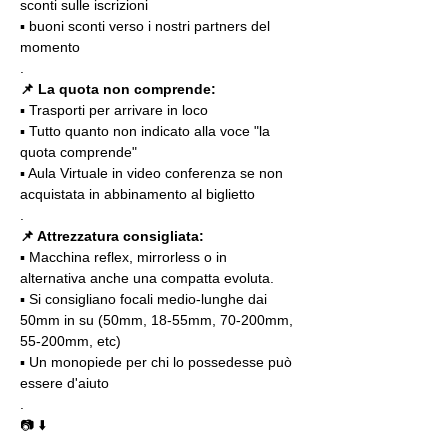
sconti sulle iscrizioni
▪️ buoni sconti verso i nostri partners del 
momento
.
📌 La quota non comprende:
▪️ Trasporti per arrivare in loco
▪️ Tutto quanto non indicato alla voce "la 
quota comprende"
▪️ Aula Virtuale in video conferenza se non 
acquistata in abbinamento al biglietto
.
📌 Attrezzatura consigliata:
▪️ Macchina reflex, mirrorless o in 
alternativa anche una compatta evoluta.
▪️ Si consigliano focali medio-lunghe dai 
50mm in su (50mm, 18-55mm, 70-200mm, 
55-200mm, etc)
▪️ Un monopiede per chi lo possedesse può 
essere d'aiuto 
.
📷 ⬇️
.