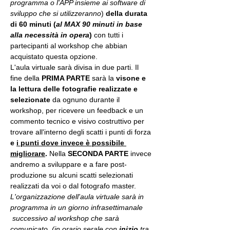
programma o l'APP insieme ai software di 
sviluppo che si utilizzeranno
) 
della durata 
di 60 minuti (
al MAX 90 minuti in base 
alla necessità in opera
) 
con tutti i 
partecipanti al workshop che abbian 
acquistato questa opzione.
L'aula virtuale sarà divisa in due parti. Il 
fine della 
PRIMA PARTE 
sarà la 
visone e 
la lettura delle fotografie realizzate
e 
selezionate
 da ognuno durante il 
workshop, per ricevere un feedback e un 
commento tecnico e visivo costruttivo per 
trovare all'interno degli scatti i punti di forza 
e 
i punti dove invece è possibile 
migliorare
. 
Nella 
SECONDA PARTE 
invece 
andremo a sviluppare e a fare post-
produzione su alcuni scatti selezionati 
realizzati da voi o dal fotografo master.
L'organizzazione dell'aula virtuale sarà in 
programma in un giorno infrasettimanale 
 successivo al workshop che sarà 
comunicato. (in orario serale con 
inizio
 tra 