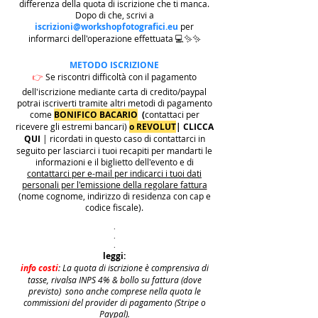
differenza della quota di iscrizione che ti manca.
Dopo di che, scrivi a
iscrizioni@workshopfotografici.eu
per
informarci dell'operazione effettuata 💻✨✨
METODO ISCRIZIONE
👉
Se riscontri difficoltà con il pagamento
dell'iscrizione mediante carta di credito/paypal
potrai iscriverti tramite altri metodi di pagamento
come
BONIFICO BACARIO
(
contattaci per
ricevere gli estremi bancari)
o REVOLUT
|
CLICCA
QUI
| ricordati in questo caso di contattarci in
seguito per lasciarci i tuoi recapiti per mandarti le
informazioni e il biglietto dell'evento e di
contattarci per e-mail per indicarci i tuoi dati
personali per l'emissione della regolare fattura
(nome cognome, indirizzo di residenza con cap e
codice fiscale).
.
.
.
leggi:
info costi
: La quota di iscrizione è comprensiva di
tasse, rivalsa INPS 4% & bollo su fattura (dove
previsto) sono anche comprese nella quota le
commissioni del provider di pagamento (Stripe o
Paypal).