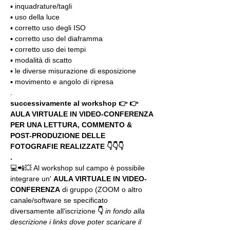
▪️ inquadrature/tagli
▪️ uso della luce
▪️ corretto uso degli ISO
▪️ corretto uso del diaframma
▪️ corretto uso dei tempi
▪️ modalità di scatto
▪️ le diverse misurazione di esposizione
▪️ movimento e angolo di ripresa
.
successivamente al workshop 👉 👉 
AULA VIRTUALE IN VIDEO-CONFERENZA
PER UNA LETTURA, COMMENTO & 
POST-PRODUZIONE DELLE 
FOTOGRAFIE REALIZZATE 👇👇👇
.
💻📲💥 Al workshop sul campo è possibile 
integrare un' 
AULA VIRTUALE IN VIDEO-
CONFERENZA
 di gruppo (ZOOM o altro 
canale/software se specificato 
diversamente all'iscrizione 
👇
in fondo alla 
descrizione i links dove poter scaricare il 