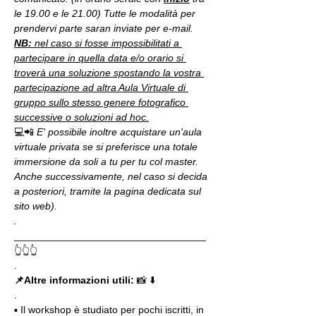
le 19.00 e le 21.00) Tutte le modalità per 
prendervi parte saran inviate per e-mail.
NB:
 nel caso si fosse impossibilitati a 
partecipare in quella data e/o orario si 
troverà una soluzione spostando la vostra 
partecipazione ad altra Aula Virtuale di 
gruppo sullo stesso genere fotografico 
successive o soluzioni ad hoc.
💻📲 
E' possibile inoltre acquistare un'aula 
virtuale privata se si preferisce una totale 
immersione da soli a tu per tu col master. 
Anche successivamente, nel caso si decida 
a posteriori, tramite la pagina dedicata sul 
sito web).
.
__________________________________
👆👆👆
.
📌Altre informazioni utili: 
📸 ⬇️
.
▪️ Il workshop è studiato per pochi iscritti, in 