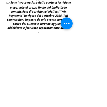
👉
S
ono invece escluse dalla quota di iscrizione
e aggiunte al prezzo finale del biglietto le
commissioni di servizio sui biglietti "Wix
Payments" in vigore dal 1 ottobre 2025. Tali
commissioni imposte da Wix Events saranno a
carico del cliente e saranno aggiunte,
addebitate e fatturate separatamente da Wix
.
leggi:
N.B: iscrivendosi agli eventi e acquistando i
biglietti e le prevendite si accettano i termini
per prendervi parte riportati nella | Policy
|
faq & policy | clicca qui per prenderne
visione.
Copyright © All Rights Reserved Aldo Diazzi P.IVA IT01618140196
Privacy | Cookie Policy
Faq & Policy
info@workshopfotografici.eu
ARTICOLI & NEWS