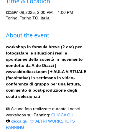
Time & Location
ಮಾರ್ಚ್ 09,2025, 2:00 PM – 4:00 PM
Torino, Torino TO, Italia
About the event
workshop in formula breve (2 ore) per 
fotografare le situazioni reali e 
spontanee della società in movimento 
condotto da Aldo Diazzi | 
www.aldodiazzi.com | + AULA VIRTUALE 
(facoltativa) in settimana in video-
conferenza di gruppo per una lettura, 
commento & post-produzione degli 
scatti selezionati
.
📸 Alcune foto realizzate durante i nostri 
workshops sul Panning: 
CLICCA QUI
📷 
clicca qui 👉 ALTRI WORKSHOPS 
PANNING