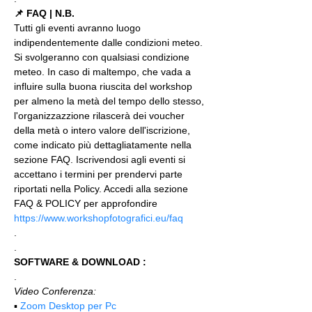
📌 FAQ | N.B.
Tutti gli eventi avranno luogo 
indipendentemente dalle condizioni meteo. 
Si svolgeranno con qualsiasi condizione 
meteo. In caso di maltempo, che vada a 
influire sulla buona riuscita del workshop 
per almeno la metà del tempo dello stesso, 
l'organizzazzione rilascerà dei voucher 
della metà o intero valore dell'iscrizione, 
come indicato più dettagliatamente nella 
sezione FAQ. Iscrivendosi agli eventi si 
accettano i termini per prendervi parte 
riportati nella Policy. Accedi alla sezione 
FAQ & POLICY per approfondire 
https://www.workshopfotografici.eu/faq
.
.
SOFTWARE & DOWNLOAD :
.
Video Conferenza:
▪️ 
Zoom Desktop per Pc