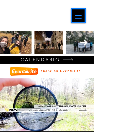
CALENDARIO
anche su EventBrite