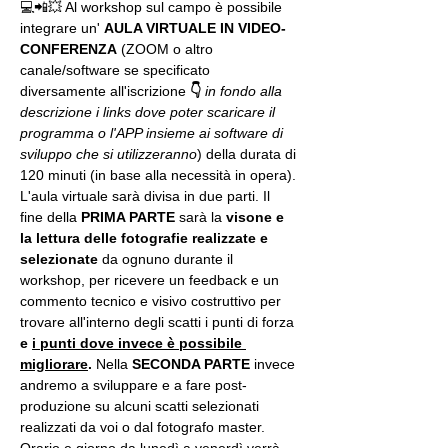
💻📲💥 Al workshop sul campo è possibile 
integrare un' 
AULA VIRTUALE IN VIDEO-
CONFERENZA
 (ZOOM o altro 
canale/software se specificato 
diversamente all'iscrizione 
👇
in fondo alla 
descrizione i links dove poter scaricare il 
programma o l'APP insieme ai software di 
sviluppo che si utilizzeranno
) della durata di 
120 minuti (in base alla necessità in opera).
L'aula virtuale sarà divisa in due parti. Il 
fine della 
PRIMA PARTE 
sarà la 
visone e 
la lettura delle fotografie realizzate
e 
selezionate
 da ognuno durante il 
workshop, per ricevere un feedback e un 
commento tecnico e visivo costruttivo per 
trovare all'interno degli scatti i punti di forza 
e 
i punti dove invece è possibile 
migliorare
. 
Nella 
SECONDA PARTE 
invece 
andremo a sviluppare e a fare post-
produzione su alcuni scatti selezionati 
realizzati da voi o dal fotografo master. 