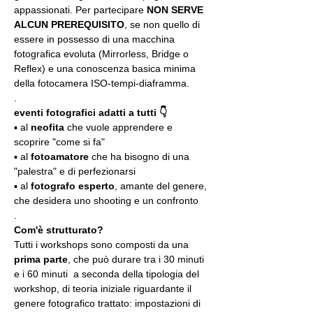
appassionati. Per partecipare 
NON SERVE 
ALCUN PREREQUISITO
, se non quello di 
essere in possesso di una macchina 
fotografica evoluta (Mirrorless, Bridge o 
Reflex) e una conoscenza basica minima 
della fotocamera ISO-tempi-diaframma.
.
eventi fotografici adatti a tutti 👇
▪️ al 
neofita
 che vuole apprendere e 
scoprire "come si fa"
▪️ al 
fotoamatore
 che ha bisogno di una 
"palestra" e di perfezionarsi
▪️ al 
fotografo esperto
, amante del genere, 
che desidera uno shooting e un confronto
.
Com'è strutturato?
Tutti i workshops sono composti da una 
prima parte
, che può durare tra i 30 minuti 
e i 60 minuti  a seconda della tipologia del 
workshop, di teoria iniziale riguardante il 
genere fotografico trattato: impostazioni di 