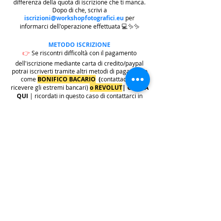
differenza della quota di iscrizione che ti manca.
Dopo di che, scrivi a
iscrizioni@workshopfotografici.eu
per
informarci dell'operazione effettuata 💻✨✨
METODO ISCRIZIONE
👉
Se riscontri difficoltà con il pagamento
dell'iscrizione mediante carta di credito/paypal
potrai iscriverti tramite altri metodi di pagamento
come
BONIFICO BACARIO
(
contattaci per
ricevere gli estremi bancari)
o REVOLUT
|
CLICCA
QUI
| ricordati in questo caso di contattarci in
seguito per lasciarci i tuoi recapiti per mandarti le
informazioni e il biglietto dell'evento e di
contattarci per e-mail per indicarci i tuoi dati
personali per l'emissione della regolare fattura
(nome cognome, indirizzo di residenza con cap e
codice fiscale).
.
.
.
leggi:
info costi
: La quota di iscrizione è comprensiva di
tasse, rivalsa INPS 4% & bollo su fattura (dove
previsto) sono anche comprese nella quota le
commissioni del provider di pagamento (Stripe o
Paypal).