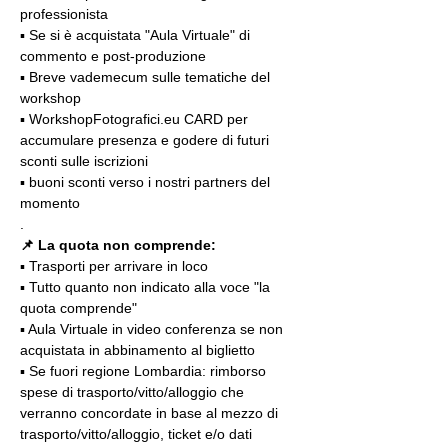
professionista
▪️ Se si è acquistata "Aula Virtuale" di 
commento e post-produzione
▪️ Breve vademecum sulle tematiche del 
workshop
▪️ WorkshopFotografici.eu CARD per 
accumulare presenza e godere di futuri 
sconti sulle iscrizioni
▪️ buoni sconti verso i nostri partners del 
momento
.
📌 La quota non comprende:
▪️ Trasporti per arrivare in loco
▪️ Tutto quanto non indicato alla voce "la 
quota comprende"
▪️ Aula Virtuale in video conferenza se non 
acquistata in abbinamento al biglietto
▪️ Se fuori regione Lombardia: rimborso 
spese di trasporto/vitto/alloggio che 
verranno concordate in base al mezzo di 
trasporto/vitto/alloggio, ticket e/o dati 