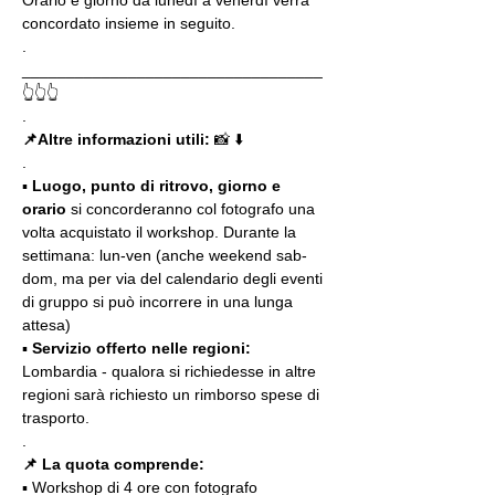
Orario e giorno da lunedì a venerdì verrà 
concordato insieme in seguito.
.
__________________________________
👆👆👆
.
📌Altre informazioni utili: 
📸 ⬇️
.
▪️ 
Luogo, punto di ritrovo, giorno e 
orario
 si concorderanno col fotografo una 
volta acquistato il workshop. Durante la 
settimana: lun-ven (anche weekend sab-
dom, ma per via del calendario degli eventi 
di gruppo si può incorrere in una lunga 
attesa)
▪️ 
Servizio offerto nelle regioni:
Lombardia - qualora si richiedesse in altre 
regioni sarà richiesto un rimborso spese di 
trasporto.
.
📌 La quota comprende:
▪️ Workshop di 4 ore con fotografo 