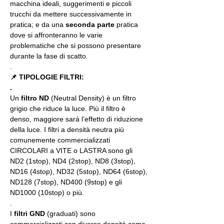
macchina ideali, suggerimenti e piccoli 
trucchi da mettere successivamente in 
pratica; e da una 
seconda parte
 pratica 
dove si affronteranno le varie 
problematiche che si possono presentare 
durante la fase di scatto.
.
📌 TIPOLOGIE FILTRI:
.
Un 
filtro ND
 (Neutral Density) è un filtro 
grigio che riduce la luce. Più il filtro è 
denso, maggiore sarà l’effetto di riduzione 
della luce. I filtri a densità neutra più 
comunemente commercializzati 
CIRCOLARI a VITE o LASTRA sono gli 
ND2 (1stop), ND4 (2stop), ND8 (3stop), 
ND16 (4stop), ND32 (5stop), ND64 (6stop), 
ND128 (7stop), ND400 (9stop) e gli 
ND1000 (10stop) o più.
.
I 
filtri GND
 (graduati) sono 