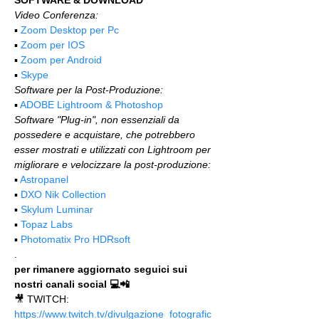
SOFTWARE & DOWNLOAD
Video Conferenza:
▪️ 
Zoom Desktop per Pc
▪️ 
Zoom per IOS
▪️ 
Zoom per Android
▪️ 
Skype
Software per la Post-Produzione:
▪️ 
ADOBE Lightroom & Photoshop
Software "Plug-in", non essenziali da 
possedere e acquistare, che potrebbero 
esser mostrati e utilizzati con Lightroom per 
migliorare e velocizzare la post-produzione:
▪️ 
Astropanel
▪️ 
DXO Nik Collection
▪️ 
Skylum Luminar
▪️ 
Topaz Labs
▪️ 
Photomatix Pro HDRsoft
.
per rimanere aggiornato seguici sui 
nostri canali social 💻📲
🎥 TWITCH: 
https://www.twitch.tv/divulgazione_fotografic