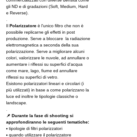
commercializzati con diverse densità come 
gli ND e di gradazioni (Soft, Medium, Hard 
e Reverse).
.
Il 
Polarizzatore
 è l'unico filtro che non è 
possibile replicarne gli effetti in post 
produzione. Serve a bloccare  la radiazione 
elettromagnetica a seconda della sua 
polarizzazione. Serve a migliorare alcuni 
colori, valorizzare le nuvole, ad annullare o 
aumentare i riflessi su superfici d'acqua 
come mare, lago, fiume ed annullare 
riflessi su superfici di vetro.
Esistono polarizzatori lineari e circolari (i 
più utilizzati) in base a come polarizzano la 
luce ed inoltre le tipologie classiche o 
landscape.
.
📌 Durante la fase di shooting si 
approfondiranno le seguenti tematiche:
▪️ tipologie di filtri polarizzatori
▪️ quando utilizzare il polarizzatore