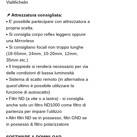
ViaMichelin
.
📌 Attrezzatura consigliata:
▪️ E’ possibile partecipare con attrezzatura a 
propria scelta.
▪️ Si consiglia corpo reflex leggero oppure 
una Mirrorless
▪️ Si consigliano focali non troppo lunghe 
(18-55mm, 24mm, 10-20mm, 12mm, 
35mm etc.)
▪️ Il treppiede si renderà necessario per via 
delle condizioni di bassa luminosità
▪️ Sistema di scatto remoto (in alternativa a 
quest’ultimo è possibile utilizzare la 
funzione di autoscatto)
▪️ Filtri ND (a vite o a lastra) - si consiglia 
anche solo un filtro ND1000 come filtro di 
partenza per impare l'utilizzo
▪️ Altri filtri ND se in possesso, filtri GND se 
in possesso & filtro polarizzatore
.