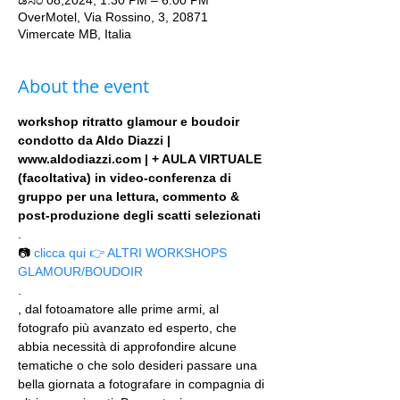
ಡಿಸೆಂ 08,2024, 1:30 PM – 6:00 PM
OverMotel, Via Rossino, 3, 20871
Vimercate MB, Italia
About the event
workshop ritratto glamour e boudoir 
condotto da Aldo Diazzi | 
www.aldodiazzi.com | + AULA VIRTUALE 
(facoltativa) in video-conferenza di 
gruppo per una lettura, commento & 
post-produzione degli scatti selezionati
.
📷 
clicca qui 👉 ALTRI WORKSHOPS 
GLAMOUR/BOUDOIR
.
, dal fotoamatore alle prime armi, al 
fotografo più avanzato ed esperto, che 
abbia necessità di approfondire alcune 
tematiche o che solo desideri passare una 
bella giornata a fotografare in compagnia di 