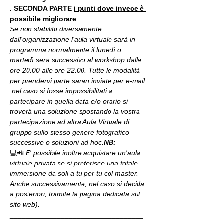
. 
SECONDA PARTE 
i punti dove invece è 
possibile migliorare
Se non stabilito diversamente 
dall'organizzazione l'aula virtuale sarà in 
programma normalmente il lunedì o 
martedì sera successivo al workshop dalle 
ore 20.00 alle ore 22.00. Tutte le modalità 
per prendervi parte saran inviate per e-mail.
 nel caso si fosse impossibilitati a 
partecipare in quella data e/o orario si 
troverà una soluzione spostando la vostra 
partecipazione ad altra Aula Virtuale di 
gruppo sullo stesso genere fotografico 
successive o soluzioni ad hoc.
NB:
💻📲 
E' possibile inoltre acquistare un'aula 
virtuale privata se si preferisce una totale 
immersione da soli a tu per tu col master. 
Anche successivamente, nel caso si decida 
a posteriori, tramite la pagina dedicata sul 
sito web).
__________________________________