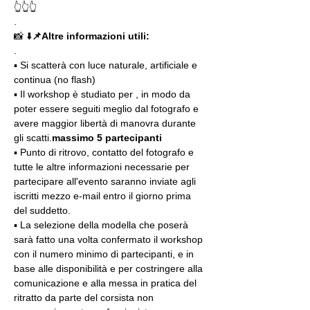
👆👆👆
.
📸 ⬇️
📌Altre informazioni utili: 
.
▪️ Si scatterà con luce naturale, artificiale e 
continua (no flash)
▪️ Il workshop è studiato per 
, in modo da 
poter essere seguiti meglio dal fotografo e 
avere maggior libertà di manovra durante 
gli scatti.
massimo 5 partecipanti
▪️ Punto di ritrovo, contatto del fotografo e 
tutte le altre informazioni necessarie per 
partecipare all'evento saranno inviate agli 
iscritti mezzo e-mail entro il giorno prima 
del suddetto.
▪️ La selezione della modella che poserà 
sarà fatto una volta confermato il workshop 
con il numero minimo di partecipanti, e in 
base alle disponibilità e per costringere alla 
comunicazione e alla messa in pratica del 
ritratto da parte del corsista non 