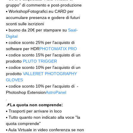
gruppo" di commento e post-produzione
▪️ WorkshopFotografici.eu CARD per 
accumulare presenza e godere di futuri 
sconti sulle iscrizioni
▪️ buono da 20€ per stampare su 
Saal-
Digital
▪️ codice sconto 25% per l'acquisto di 
software per HDR
PHOTOMATIX PRO
▪️ codice sconto 15% per l'acquisto di un 
prodotto 
PLUTO TRIGGER
▪️ codice sconto 10% per l'acquisto di un 
prodotto 
VALLERET PHOTOGRAPHY 
GLOVES
▪️ codice sconto 10% per l'acquisto di 
 - 
Photoshop Extension
AstroPanel
.
📌
La quota non comprende: 
▪️ Trasporti per arrivare in loco
▪️ Tutto quanto non indicato alla voce "la 
quota comprende"
▪️ Aula Virtuale in video conferenza se non 