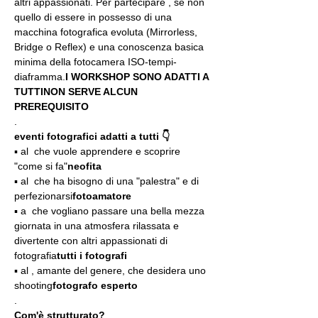
altri appassionati. Per partecipare 
, se non 
quello di essere in possesso di una 
macchina fotografica evoluta (Mirrorless, 
Bridge o Reflex) e una conoscenza basica 
minima della fotocamera ISO-tempi-
diaframma.
I WORKSHOP SONO ADATTI A 
TUTTI
NON SERVE ALCUN 
PREREQUISITO
.
eventi fotografici adatti a tutti 👇
▪️ al 
 che vuole apprendere e scoprire 
"come si fa"
neofita
▪️ al 
 che ha bisogno di una "palestra" e di 
perfezionarsi
fotoamatore
▪️ a 
 che vogliano passare una bella mezza 
giornata in una atmosfera rilassata e 
divertente con altri appassionati di 
fotografia
tutti i fotografi
▪️ al 
, amante del genere, che desidera uno 
shooting
fotografo esperto
.
Com'è strutturato?