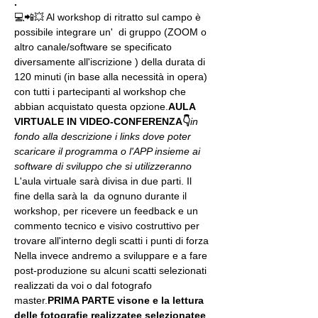
.
💻📲💥 Al workshop di ritratto sul campo è 
possibile integrare un' 
 di gruppo (ZOOM o 
altro canale/software se specificato 
diversamente all'iscrizione 
) della durata di 
120 minuti (in base alla necessità in opera) 
con tutti i partecipanti al workshop che 
abbian acquistato questa opzione.
AULA 
VIRTUALE IN VIDEO-CONFERENZA
👇
in 
fondo alla descrizione i links dove poter 
scaricare il programma o l'APP insieme ai 
software di sviluppo che si utilizzeranno
L'aula virtuale sarà divisa in due parti. Il 
fine della 
sarà la 
 da ognuno durante il 
workshop, per ricevere un feedback e un 
commento tecnico e visivo costruttivo per 
trovare all'interno degli scatti i punti di forza 
Nella 
invece andremo a sviluppare e a fare 
post-produzione su alcuni scatti selezionati 
realizzati da voi o dal fotografo 
master.
PRIMA PARTE 
visone e la lettura 
delle fotografie realizzate
e selezionate
e 