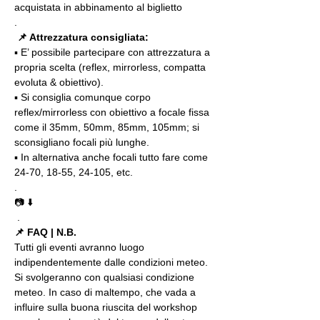
acquistata in abbinamento al biglietto
.
📌 Attrezzatura consigliata:
▪️ E’ possibile partecipare con attrezzatura a 
propria scelta (reflex, mirrorless, compatta 
evoluta & obiettivo).
▪️ Si consiglia comunque corpo 
reflex/mirrorless con obiettivo a focale fissa 
come il 35mm, 50mm, 85mm, 105mm; si 
sconsigliano focali più lunghe.
▪️ In alternativa anche focali tutto fare come 
24-70, 18-55, 24-105, etc.
. 
📷 ⬇️
 .
📌 FAQ | N.B.
Tutti gli eventi avranno luogo 
indipendentemente dalle condizioni meteo. 
Si svolgeranno con qualsiasi condizione 
meteo. In caso di maltempo, che vada a 
influire sulla buona riuscita del workshop 