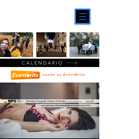
CALENDARIO
anche su EventBrite