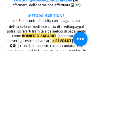
iscrizioni@workshopfotografici.eu
per
informarci dell'operazione effettuata 💻✨✨
METODO ISCRIZIONE
👉
Se riscontri difficoltà con il pagamento
dell'iscrizione mediante carta di credito/paypal
potrai iscriverti tramite altri metodi di pagamento
come
BONIFICO BACARIO
(
contattaci per
ricevere gli estremi bancari)
o REVOLUT
|
CLICCA
QUI
| ricordati in questo caso di contattarci in
seguito per lasciarci i tuoi recapiti per mandarti le
informazioni e il biglietto dell'evento e di
contattarci per e-mail per indicarci i tuoi dati
personali per l'emissione della regolare fattura
(nome cognome, indirizzo di residenza con cap e
codice fiscale).
.
.
.
leggi:
info costi
: La quota di iscrizione è comprensiva di
tasse, rivalsa INPS 4% & bollo su fattura (dove
previsto) sono anche comprese nella quota le
commissioni del provider di pagamento (Stripe o
Paypal).
👉
S
ono invece escluse dalla quota di iscrizione
e aggiunte al prezzo finale del biglietto le