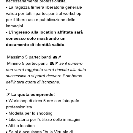
necessariamente professionista.
▪️ La ragazza firmerà liberatoria generale 
valida per tutti i partecipanti al workshop 
per il libero uso e pubblicazione delle 
immagini.
▪️ L'ingresso alla location affittata sarà 
concesso solo mostrando un 
documento di identità valido.
.
 Massimo 5 partecipanti  👥
📌
 Minimo 5 partecipanti  👥
📌
 se il numero 
non verrà raggiunto verrà rinviato alla data 
successiva o si potrà ricevere il rimborso 
dell'intera quota di iscrizione.
. 
📌 La quota comprende:
▪️ Workshop di circa 5 ore con fotografo 
professionista
▪️ Modella per lo shooting
▪️ Liberatoria per l'utilizzo delle immagini
▪️ Affitto location
▪️ Se si è acquistata "Aula Virtuale di 