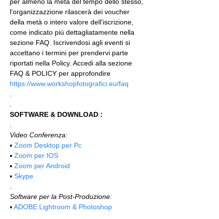
per almeno la metà del tempo dello stesso, 
l'organizzazzione rilascerà dei voucher 
della metà o intero valore dell'iscrizione, 
come indicato più dettagliatamente nella 
sezione FAQ. Iscrivendosi agli eventi si 
accettano i termini per prendervi parte 
riportati nella Policy. Accedi alla sezione 
FAQ & POLICY per approfondire 
https://www.workshopfotografici.eu/faq
.
.
SOFTWARE & DOWNLOAD :
.
Video Conferenza:
▪️ 
Zoom Desktop per Pc
▪️ 
Zoom per IOS
▪️ 
Zoom per Android
▪️ 
Skype
.
Software per la Post-Produzione:
▪️ 
ADOBE Lightroom & Photoshop