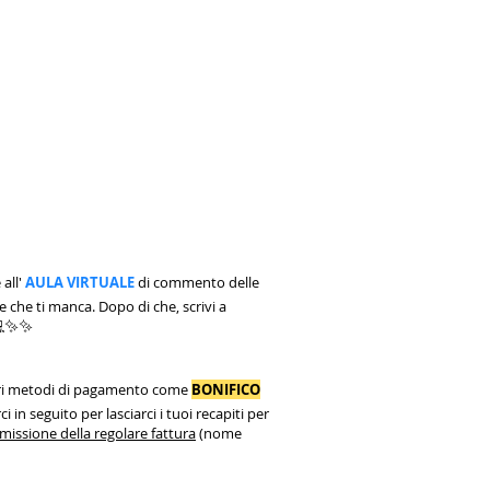
all'
AULA VIRTUALE
di commento delle
e che ti manca. Dopo di che, scrivi a
 💻✨✨
 altri metodi di pagamento come
BONIFICO
i in seguito per lasciarci i tuoi recapiti per
'emissione della regolare fattura
(nome