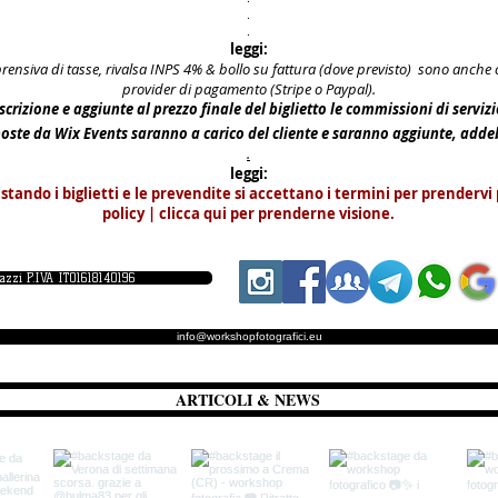
.
.
leggi:
prensiva di tasse, rivalsa INPS 4% & bollo su fattura (dove previsto) sono anch
provider di pagamento (Stripe o Paypal).
scrizione e aggiunte al prezzo finale del biglietto le commissioni di serviz
poste da Wix Events saranno a carico del cliente e saranno aggiunte, add
.
leggi:
istando i biglietti e le prevendite si accettano i termini per prendervi 
policy | clicca qui per prenderne visione.
iazzi P.IVA IT01618140196
info@workshopfotografici.eu
ARTICOLI & NEWS