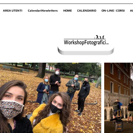
AREA UTENTI
CalendariNewletters
HOME
CALENDARIO
ON-LINE | CORSI
A