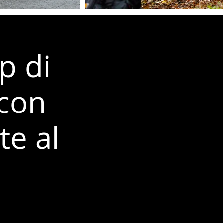
 di
 con
te al