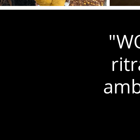
"W
rit
ambi