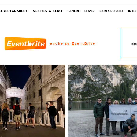
LL YOU CAN SHOOT
A RICHIESTA | CORSI
GENERI
DOVE?
CARTA REGALO
INTUI
anche su EventBrite
con