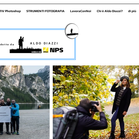
TIV Photoshop
STRUMENTI FOTOGRAFIA
LavoraConNoi
Chi è Aldo Diazzi?
di più
ALDO DIAZZI
dotto da