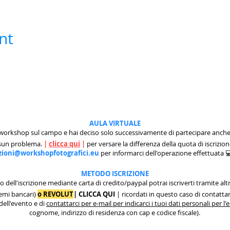
nt
AULA VIRTUALE
 workshop sul campo e hai deciso solo successivamente di partecipare anche 
ssun problema.
|
clicca qui
|
per versare la differenza della quota di iscrizion
izioni@workshopfotografici.eu
per informarci dell'operazione effettuata
METODO ISCRIZIONE
to dell'iscrizione mediante carta di credito/paypal potrai iscriverti tramite
remi bancari)
o REVOLUT
|
CLICCA QUI
| ricordati in questo caso di contattarc
 dell'evento e di
contattarci per e-mail per indicarci i tuoi dati personali per l
cognome, indirizzo di residenza con cap e codice fiscale).
.