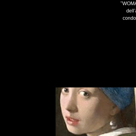
"WOMAN"
dell
condot