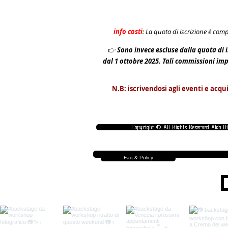
info costi
: La quota di iscrizione è com
👉
S
ono invece escluse dalla quota di i
dal 1 ottobre 2025. Tali commissioni im
N.B: iscrivendosi agli eventi e acqu
Copyright © All Rights Reserved Aldo D
Faq & Policy