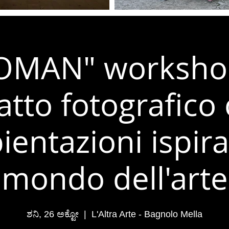
OMAN" workshop
ratto fotografico
entazioni ispira
mondo dell'arte
ಶನಿ, 26 ಅಕ್ಟೋ
  |  
L'Altra Arte - Bagnolo Mella