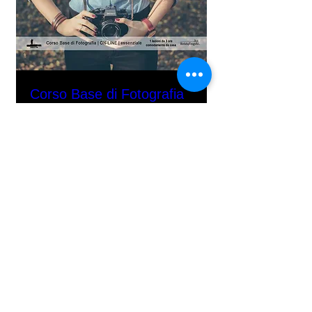
Corso Base di Fotografia
ESSENZIALE | ON-LINE |
a richiesta
Scopri di più
Acquista i biglietti