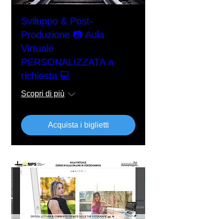
Sviluppo & Post-
Produzione 📷 Aula
Virtuale
PERSONALIZZATA a
richiesta 💻
Scopri di più
Acquista i biglietti