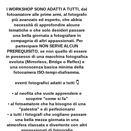
I WORKSHOP SONO ADATTI A TUTTI, dal
fotoamatore alle prime armi, al fotografo
più avanzato ed esperto, che abbia
necessità di approfondire alcune
tematiche o che solo desideri passare
una bella giornata a fotografare in
compagnia di altri appassionati. Per
partecipare NON SERVE ALCUN
PREREQUISITO, se non quello di essere
in possesso di una macchina fotografica
evoluta (Mirrorless, Bridge o Reflex) e
una conoscenza basica minima della
fotocamera ISO-tempi-diaframma.
eventi fotografici adatti a tutti 👇
▪️ al neofita che vuole apprendere e
scoprire "come si fa"
▪️ al fotoamatore che ha bisogno di una
"palestra" e di perfezionarsi
▪️ a tutti i fotografi che vogliano passare
una bella mezza giornata in una
atmosfera rilassata e divertente con altri
appassionati di fotografia