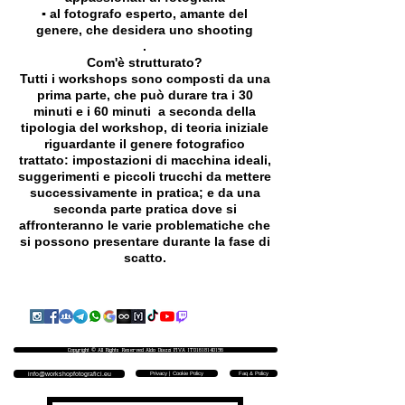
▪️ al fotografo esperto, amante del
genere, che desidera uno shooting
.
Com'è strutturato?
Tutti i workshops sono composti da una
prima parte, che può durare tra i 30
minuti e i 60 minuti a seconda della
tipologia del workshop, di teoria iniziale
riguardante il genere fotografico
trattato: impostazioni di macchina ideali,
suggerimenti e piccoli trucchi da mettere
successivamente in pratica; e da una
seconda parte pratica dove si
affronteranno le varie problematiche che
si possono presentare durante la fase di
scatto.
Copyright © All Rights Reserved Aldo Diazzi P.IVA IT01618140196
Privacy | Cookie Policy
Faq & Policy
info@workshopfotografici.eu