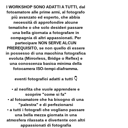
I WORKSHOP SONO ADATTI A TUTTI, dal
fotoamatore alle prime armi, al fotografo
più avanzato ed esperto, che abbia
necessità di approfondire alcune
tematiche o che solo desideri passare
una bella giornata a fotografare in
compagnia di altri appassionati. Per
partecipare NON SERVE ALCUN
PREREQUISITO, se non quello di essere
in possesso di una macchina fotografica
evoluta (Mirrorless, Bridge o Reflex) e
una conoscenza basica minima della
fotocamera ISO-tempi-diaframma.
eventi fotografici adatti a tutti 👇
▪️ al neofita che vuole apprendere e
scoprire "come si fa"
▪️ al fotoamatore che ha bisogno di una
"palestra" e di perfezionarsi
▪️ a tutti i fotografi che vogliano passare
una bella mezza giornata in una
atmosfera rilassata e divertente con altri
appassionati di fotografia