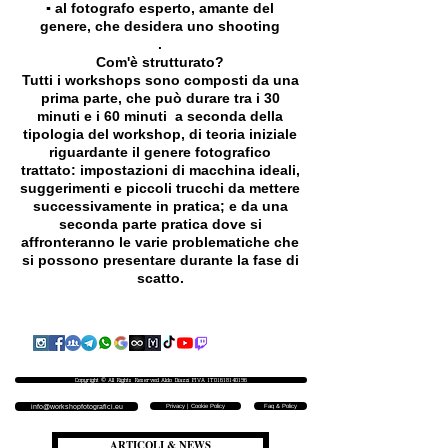
▪️ al fotografo esperto, amante del
genere, che desidera uno shooting
.
Com'è strutturato?
Tutti i workshops sono composti da una
prima parte, che può durare tra i 30
minuti e i 60 minuti a seconda della
tipologia del workshop, di teoria iniziale
riguardante il genere fotografico
trattato: impostazioni di macchina ideali,
suggerimenti e piccoli trucchi da mettere
successivamente in pratica; e da una
seconda parte pratica dove si
affronteranno le varie problematiche che
si possono presentare durante la fase di
scatto.
Copyright © All Rights Reserved Aldo Diazzi P.IVA IT01618140196
Privacy | Cookie Policy
Faq & Policy
info@workshopfotografici.eu
ARTICOLI & NEWS