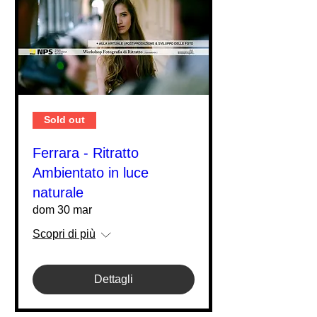
Sold out
Ferrara - Ritratto
Ambientato in luce
naturale
dom 30 mar
Scopri di più
Dettagli