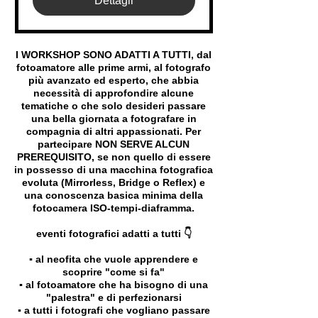
Dettagli
I WORKSHOP SONO ADATTI A TUTTI, dal
fotoamatore alle prime armi, al fotografo
più avanzato ed esperto, che abbia
necessità di approfondire alcune
tematiche o che solo desideri passare
una bella giornata a fotografare in
compagnia di altri appassionati. Per
partecipare NON SERVE ALCUN
PREREQUISITO, se non quello di essere
in possesso di una macchina fotografica
evoluta (Mirrorless, Bridge o Reflex) e
una conoscenza basica minima della
fotocamera ISO-tempi-diaframma.
eventi fotografici adatti a tutti 👇
▪️ al neofita che vuole apprendere e
scoprire "come si fa"
▪️ al fotoamatore che ha bisogno di una
"palestra" e di perfezionarsi
▪️ a tutti i fotografi che vogliano passare