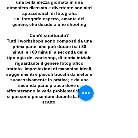
una bella mezza giornata in una
atmosfera rilassata e divertente con altri
appassionati di fotografia
▪️ al fotografo esperto, amante del
genere, che desidera uno shooting
.
Com'è strutturato?
Tutti i workshops sono composti da una
prima parte, che può durare tra i 30
minuti e i 60 minuti a seconda della
tipologia del workshop, di teoria iniziale
riguardante il genere fotografico
trattato: impostazioni di macchina ideali,
suggerimenti e piccoli trucchi da mettere
successivamente in pratica; e da una
seconda parte pratica dove si
affronteranno le varie problematiche che
si possono presentare durante la fase di
scatto.
Copyright © All Rights Reserved Aldo Diazzi P.IVA IT01618140196