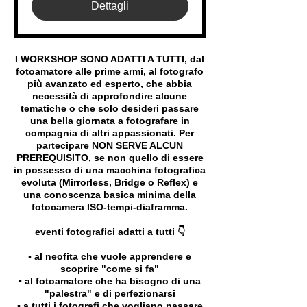
Dettagli
I WORKSHOP SONO ADATTI A TUTTI, dal
fotoamatore alle prime armi, al fotografo
più avanzato ed esperto, che abbia
necessità di approfondire alcune
tematiche o che solo desideri passare
una bella giornata a fotografare in
compagnia di altri appassionati. Per
partecipare NON SERVE ALCUN
PREREQUISITO, se non quello di essere
in possesso di una macchina fotografica
evoluta (Mirrorless, Bridge o Reflex) e
una conoscenza basica minima della
fotocamera ISO-tempi-diaframma.
eventi fotografici adatti a tutti 👇
▪️ al neofita che vuole apprendere e
scoprire "come si fa"
▪️ al fotoamatore che ha bisogno di una
"palestra" e di perfezionarsi
▪️ a tutti i fotografi che vogliano passare