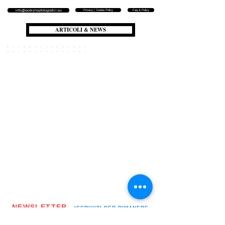
Privacy | Cookie Policy
Faq & Policy
info@workshopfotografici.eu
ARTICOLI & NEWS
NEWSLETTER
▪️ ISCRIVITI PER RIMANERE
AGGIORNATO