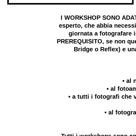
I WORKSHOP SONO ADATTI A
esperto, che abbia necessi
giornata a fotografare
PREREQUISITO, se non quell
Bridge o Reflex) e u
▪️ a
▪️ al foto
▪️ a tutti i fotografi c
▪️ al foto