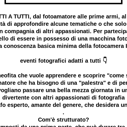
 TUTTI, dal fotoamatore alle prime armi, al 
tà di approfondire alcune tematiche o che solo
 in compagnia di altri appassionati. Per part
o di essere in possesso di una macchina fotog
na conoscenza basica minima della fotocamera
eventi fotografici adatti a tutti 👇
l neofita che vuole apprendere e scoprire "come s
amatore che ha bisogno di una "palestra" e di pe
he vogliano passare una bella mezza giornata in 
divertente con altri appassionati di fotografia
grafo esperto, amante del genere, che desidera u
.
Com'è strutturato?