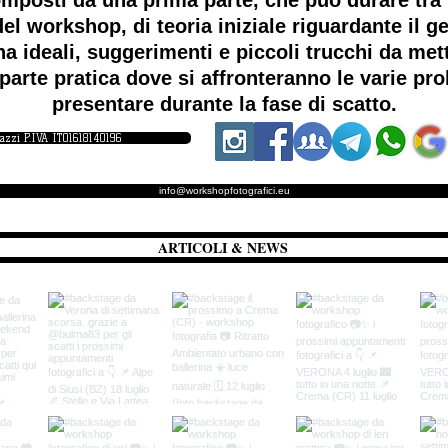
mposti da una prima parte, che può durare tra i
el workshop, di teoria iniziale riguardante il ge
a ideali, suggerimenti e piccoli trucchi da me
parte pratica dove si affronteranno le varie p
presentare durante la fase di scatto.
iazzi P.IVA IT01618140196
info@workshopfotografici.eu
ARTICOLI & NEWS