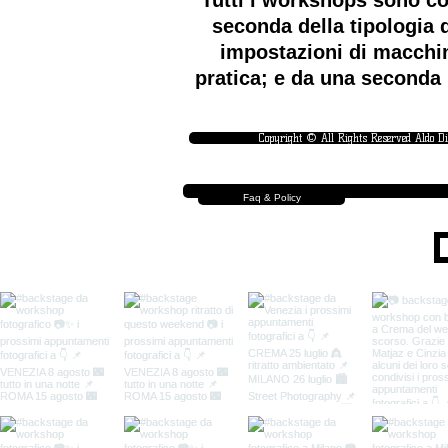
Tutti i workshops sono co
seconda della tipologia d
impostazioni di macchin
pratica; e da una seconda 
Copyright © All Rights Reserved Aldo D
Faq & Policy