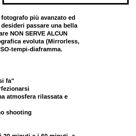
fotografo più avanzato ed
 desideri passare una bella
ecipare NON SERVE ALCUN
rafica evoluta (Mirrorless,
 ISO-tempi-diaframma.
i fa"
rfezionarsi
una atmosfera rilassata e
no shooting