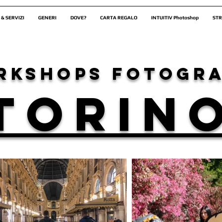
 & SERVIZI
GENERI
DOVE?
CARTA REGALO
INTUITIV Photoshop
STR
rkshops fotogra
torin