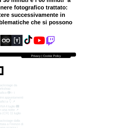
 30 minuti e i 60 minuti a
nere fotografico trattato:
ttere successivamente in
roblematiche che si possono
Privacy | Cookie Policy