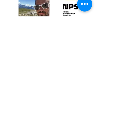
Per tutti coloro che prenderanno parte ai nostri
workshops verrà rilasciato uno
speciale sconto
da usufruire verso alcuni marchi fotografici che
consigliamo e utilizziamo: