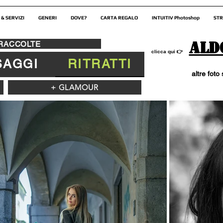
 & SERVIZI
GENERI
DOVE?
CARTA REGALO
INTUITIV Photoshop
STR
Ald
 RACCOLTE
👉
clicca qui
SAGGI
RITRATTI
altre foto
+ GLAMOUR