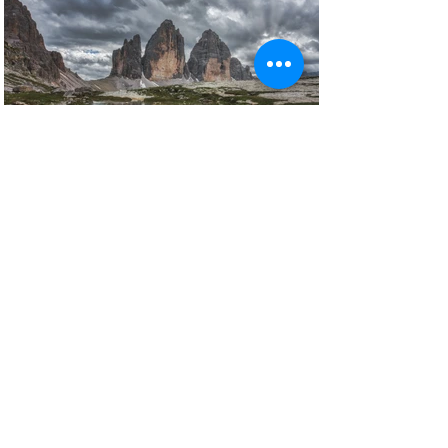
Copyright © All Rights Reserved Aldo Diazzi P.IVA IT01618140196
Privacy | Cookie Policy
Faq & Policy
info@workshopfotografici.eu
ARTICOLI & NEWS