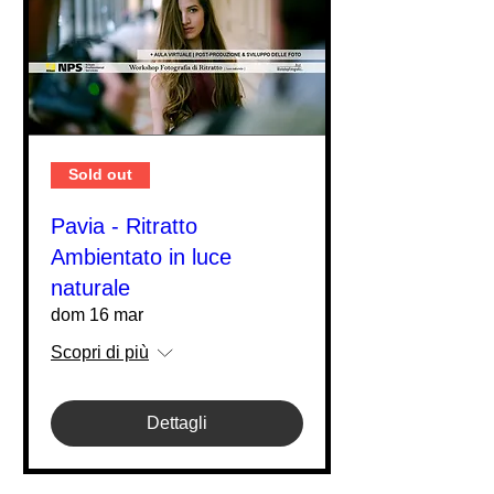
Sold out
Pavia - Ritratto
Ambientato in luce
naturale
dom 16 mar
Scopri di più
Dettagli