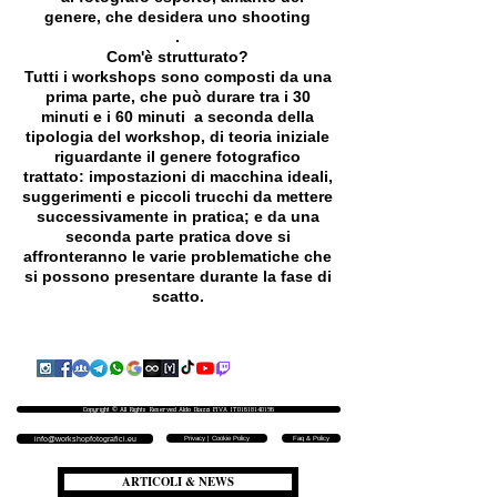
genere, che desidera uno shooting
.
Com'è strutturato?
Tutti i workshops sono composti da una
prima parte, che può durare tra i 30
minuti e i 60 minuti a seconda della
tipologia del workshop, di teoria iniziale
riguardante il genere fotografico
trattato: impostazioni di macchina ideali,
suggerimenti e piccoli trucchi da mettere
successivamente in pratica; e da una
seconda parte pratica dove si
affronteranno le varie problematiche che
si possono presentare durante la fase di
scatto.
Copyright © All Rights Reserved Aldo Diazzi P.IVA IT01618140196
Privacy | Cookie Policy
Faq & Policy
info@workshopfotografici.eu
ARTICOLI & NEWS