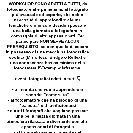
I WORKSHOP SONO ADATTI A TUTTI, dal
fotoamatore alle prime armi, al fotografo
più avanzato ed esperto, che abbia
necessità di approfondire alcune
tematiche o che solo desideri passare
una bella giornata a fotografare in
compagnia di altri appassionati. Per
partecipare NON SERVE ALCUN
PREREQUISITO, se non quello di essere
in possesso di una macchina fotografica
evoluta (Mirrorless, Bridge o Reflex) e
una conoscenza basica minima della
fotocamera ISO-tempi-diaframma.
eventi fotografici adatti a tutti 👇
▪️ al neofita che vuole apprendere e
scoprire "come si fa"
▪️ al fotoamatore che ha bisogno di una
"palestra" e di perfezionarsi
▪️ a tutti i fotografi che vogliano passare
una bella mezza giornata in una
atmosfera rilassata e divertente con altri
appassionati di fotografia
▪️ al fotografo esperto, amante del