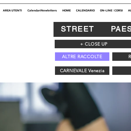
AREA UTENTI
CalendariNewletters
HOME
CALENDARIO
ON-LINE | CORSI
A
STREET
PAE
+ CLOSE UP
ALTRE RACCOLTE
CARNEVALE Venezia