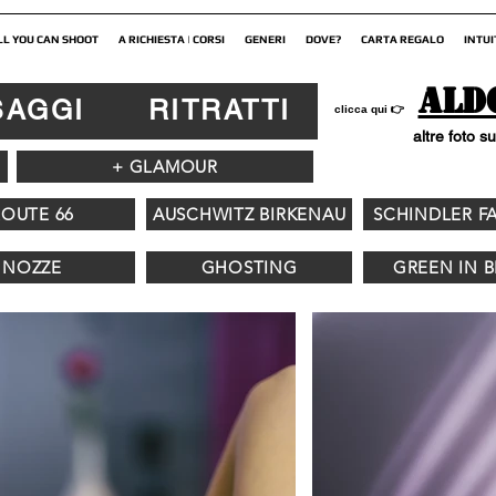
LL YOU CAN SHOOT
A RICHIESTA | CORSI
GENERI
DOVE?
CARTA REGALO
INTUI
Ald
SAGGI
RITRATTI
👉
clicca qui
altre foto su
+ GLAMOUR
ROUTE 66
AUSCHWITZ BIRKENAU
SCHINDLER F
NOZZE
GHOSTING
GREEN IN 