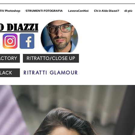
TIV Photoshop
STRUMENTI FOTOGRAFIA
LavoraConNoi
Chi è Aldo Diazzi?
di più
o Diazzi
ACTORY
RITRATTO/CLOSE UP
RITRATTI GLAMOUR
BLACK