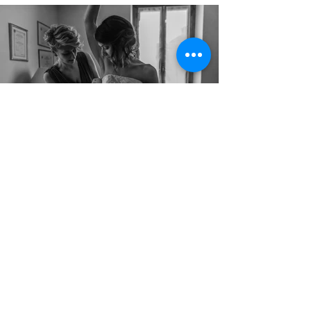
Copyright © All Rights Reserved Aldo Diazzi P.IVA IT01618140196
Privacy | Cookie Policy
Faq & Policy
info@workshopfotografici.eu
ARTICOLI & NEWS