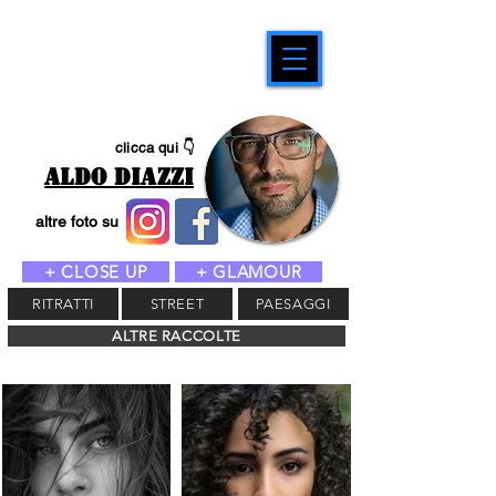
clicca qui 👇
ALDO DIAZZI
altre foto su
+ CLOSE UP
+ GLAMOUR
RITRATTI
STREET
PAESAGGI
ALTRE RACCOLTE
#SIMPLE