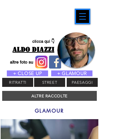
clicca qui 👇
ALDO DIAZZI
altre foto su
+ CLOSE UP
+ GLAMOUR
RITRATTI
STREET
PAESAGGI
ALTRE RACCOLTE
GLAMOUR