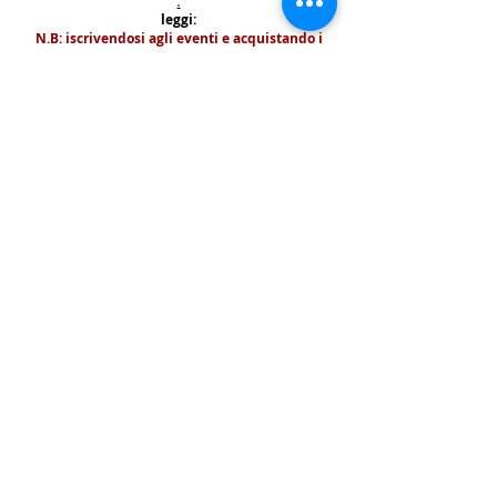
.
leggi:
N.B: iscrivendosi agli eventi e acquistando i
biglietti e le prevendite si accettano i termini
per prendervi parte riportati nella | Policy
|
faq & policy | clicca qui per prenderne
visione.
Copyright © All Rights Reserved Aldo Diazzi P.IVA IT01618140196
Privacy | Cookie Policy
Faq & Policy
info@workshopfotografici.eu
ARTICOLI & NEWS