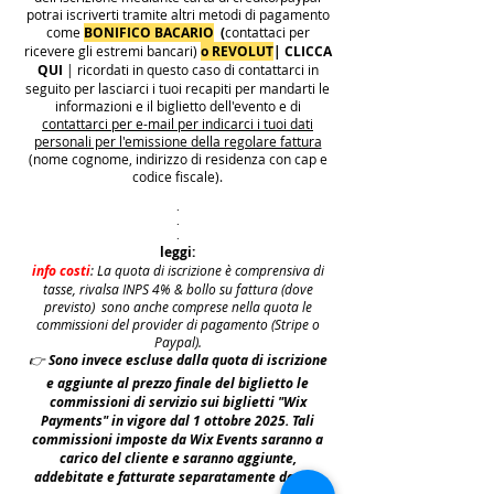
potrai iscriverti tramite altri metodi di pagamento
come
BONIFICO BACARIO
(
contattaci per
ricevere gli estremi bancari)
o REVOLUT
|
CLICCA
QUI
| ricordati in questo caso di contattarci in
seguito per lasciarci i tuoi recapiti per mandarti le
informazioni e il biglietto dell'evento e di
contattarci per e-mail per indicarci i tuoi dati
personali per l'emissione della regolare fattura
(nome cognome, indirizzo di residenza con cap e
codice fiscale).
.
.
.
leggi:
info costi
: La quota di iscrizione è comprensiva di
tasse, rivalsa INPS 4% & bollo su fattura (dove
previsto) sono anche comprese nella quota le
commissioni del provider di pagamento (Stripe o
Paypal).
👉
S
ono invece escluse dalla quota di iscrizione
e aggiunte al prezzo finale del biglietto le
commissioni di servizio sui biglietti "Wix
Payments" in vigore dal 1 ottobre 2025. Tali
commissioni imposte da Wix Events saranno a
carico del cliente e saranno aggiunte,
addebitate e fatturate separatamente da Wix