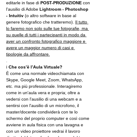
editarle in fase di 
POST-PRODUZIONE 
con 
l'ausilio di Adobe 
Lightroom - Photoshop 
- Intuitiv
 (o altro software in base al 
genere fotografico che tratteremo). 
Il tutto 
lo faremo non solo sulle tue fotografie, ma 
su quelle di tutti i partecipanti in modo da 
aver un confronto fotografico maggiore e 
avere un maggior numero di casi e 
tipologie da affrontare.
.
ℹ 
Che cos’è l’Aula Virtuale?
È come una normale videochiamata con 
Skype, Google Meet, Zoom, WhatsApp, 
etc. ma più professionale. Interagiremo 
come in un'aula vera e propria; oltre a 
vedersi con l'ausilio di una webcam e a 
sentirsi con l'ausilio di un microfono, il 
master/docente condividerà con te lo 
schermo del proprio computer e così come 
avviene in aula fisica con una lavagna e 
con un video proiettore vedrai il lavoro 