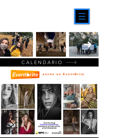
CALENDARIO
anche su EventBrite