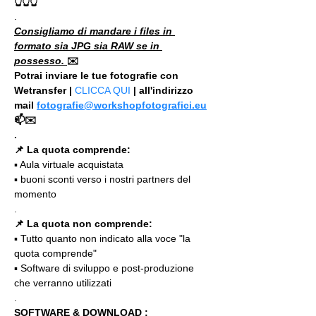
👆👆👆
.
Consigliamo di mandare i files in 
formato sia JPG sia RAW se in 
possesso. 
✉️
Potrai inviare le tue fotografie con 
Wetransfer | 
CLICCA QUI
 | all'indirizzo 
mail 
fotografie@workshopfotografici.eu
📫✉️
.
📌 La quota comprende:
▪️ Aula virtuale acquistata
▪️ buoni sconti verso i nostri partners del 
momento
.
📌 La quota non comprende:
▪️ Tutto quanto non indicato alla voce "la 
quota comprende"
▪️ Software di sviluppo e post-produzione 
che verranno utilizzati
.
SOFTWARE & DOWNLOAD :