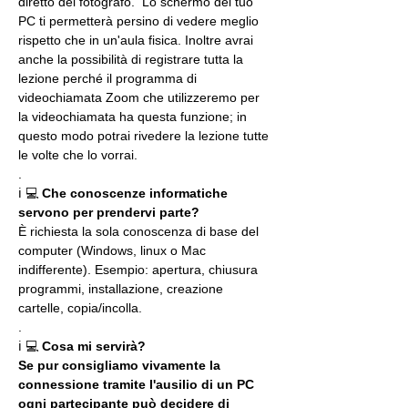
diretto del fotografo.  Lo schermo del tuo 
PC ti permetterà persino di vedere meglio 
rispetto che in un'aula fisica. Inoltre avrai 
anche la possibilità di registrare tutta la 
lezione perché il programma di 
videochiamata Zoom che utilizzeremo per 
la videochiamata ha questa funzione; in 
questo modo potrai rivedere la lezione tutte 
le volte che lo vorrai.
.
ℹ 💻 
Che conoscenze informatiche 
servono per prendervi parte?
È richiesta la sola conoscenza di base del 
computer (Windows, linux o Mac 
indifferente). Esempio: apertura, chiusura 
programmi, installazione, creazione 
cartelle, copia/incolla.
.
ℹ 💻 
Cosa mi servirà?
Se pur consigliamo vivamente la 
connessione tramite l'ausilio di un PC 
ogni partecipante può decidere di 