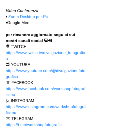
.
Video Conferenza:
▪️ 
Zoom Desktop per Pc
▪️Google Meet
.
per rimanere aggiornato seguici sui 
nostri canali social 💻📲
🎥 TWITCH: 
https://www.twitch.tv/divulgazione_fotografic
a
📺 YOUTUBE: 
https://www.youtube.com/@divulgazionefoto
grafica
🙋‍♂️ FACEBOOK: 
https://www.facebook.com/workshopfotograf
ici.eu 
🙋 INSTAGRAM: 
https://www.instagram.com/workshopfotogra
fici.eu
✉️ TELEGRAM: 
https://t.me/workshopfotografici 