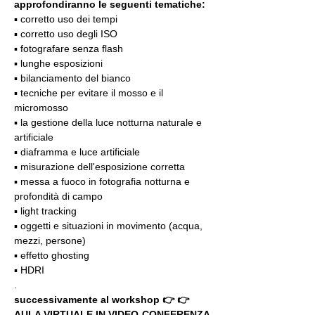
approfondiranno le seguenti tematiche:
▪️ corretto uso dei tempi
▪️ corretto uso degli ISO
▪️ fotografare senza flash
▪️ lunghe esposizioni
▪️ bilanciamento del bianco
▪️ tecniche per evitare il mosso e il 
micromosso
▪️ la gestione della luce notturna naturale e 
artificiale
▪️ diaframma e luce artificiale
▪️ misurazione dell'esposizione corretta
▪️ messa a fuoco in fotografia notturna e 
profondità di campo
▪️ light tracking
▪️ oggetti e situazioni in movimento (acqua, 
mezzi, persone)
▪️ effetto ghosting
▪️ HDRI
.
successivamente al workshop 👉 👉 
AULA VIRTUALE IN VIDEO-CONFERENZA