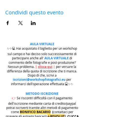
Condividi questo evento
AULA VIRTUALE
✨✨💻 Hai acquistato il biglietto per un workshop
sul campo e hai deciso solo successivamente di
partecipare anche all'
AULA VIRTUALE
di
commento delle fotografie e post-produzione?
Nessun problema.
|
clicca qui
|
per versare la
differenza della quota di iscrizione che ti manca.
Dopo di che, scrivi a
iscrizioni@workshopfotografici.eu
per
informarci dell'operazione effettuata 💻✨✨
METODO ISCRIZIONE
👉
Se riscontri difficoltà con il pagamento
dell'iscrizione mediante carta di credito/paypal
potrai iscriverti tramite altri metodi di pagamento
come
BONIFICO BACARIO
(
contattaci per
ricevere gli estremi bancari)
o REVOLUT
|
CLICCA