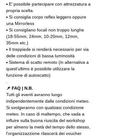
▪️ E’ possibile partecipare con attrezzatura a 
propria scelta.
▪️ Si consiglia corpo reflex leggero oppure 
una Mirrorless
▪️ Si consigliano focali non troppo lunghe 
(18-55mm, 24mm, 10-20mm, 12mm, 
35mm etc.)
▪️ Il treppiede si renderà necessario per via 
delle condizioni di bassa luminosità
▪️ Sistema di scatto remoto (in alternativa a 
quest’ultimo è possibile utilizzare la 
funzione di autoscatto)
.
📌 FAQ | N.B.
Tutti gli eventi avranno luogo 
indipendentemente dalle condizioni meteo. 
Si svolgeranno con qualsiasi condizione 
meteo. In caso di maltempo, che vada a 
influire sulla buona riuscita del workshop 
per almeno la metà del tempo dello stesso, 
l'organizzazzione rilascerà dei voucher 