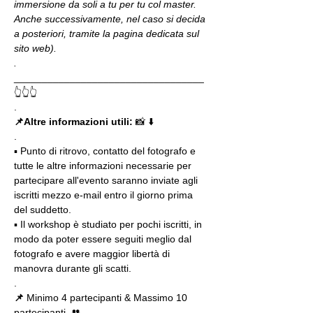
immersione da soli a tu per tu col master. 
Anche successivamente, nel caso si decida 
a posteriori, tramite la pagina dedicata sul 
sito web).
.
__________________________________
👆👆👆
.
📌Altre informazioni utili: 
📸 ⬇️
.
▪️ Punto di ritrovo, contatto del fotografo e 
tutte le altre informazioni necessarie per 
partecipare all'evento saranno inviate agli 
iscritti mezzo e-mail entro il giorno prima 
del suddetto.
▪️ Il workshop è studiato per pochi iscritti, in 
modo da poter essere seguiti meglio dal 
fotografo e avere maggior libertà di 
manovra durante gli scatti.
.
📌
 Minimo 4 partecipanti & Massimo 10 
partecipanti  👥