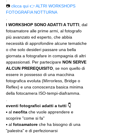
📷 
clicca qui 👉 ALTRI WORKSHOPS 
FOTOGRAFIA NOTTURNA
.
I WORKSHOP SONO ADATTI A TUTTI
, dal 
fotoamatore alle prime armi, al fotografo 
più avanzato ed esperto, che abbia 
necessità di approfondire alcune tematiche 
o che solo desideri passare una bella 
giornata a fotografare in compagnia di altri 
appassionati. Per partecipare 
NON SERVE 
ALCUN PREREQUISITO
, se non quello di 
essere in possesso di una macchina 
fotografica evoluta (Mirrorless, Bridge o 
Reflex) e una conoscenza basica minima 
della fotocamera ISO-tempi-diaframma.
.
eventi fotografici adatti a tutti 👇
▪️ al 
neofita
 che vuole apprendere e 
scoprire "come si fa"
▪️ al 
fotoamatore
 che ha bisogno di una 
"palestra" e di perfezionarsi