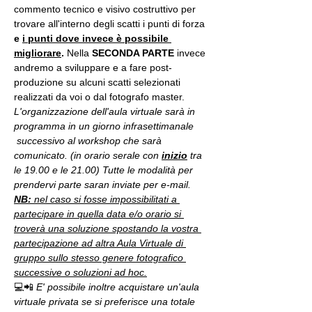
commento tecnico e visivo costruttivo per 
trovare all'interno degli scatti i punti di forza 
e 
i punti dove invece è possibile 
migliorare
. 
Nella 
SECONDA PARTE 
invece 
andremo a sviluppare e a fare post-
produzione su alcuni scatti selezionati 
realizzati da voi o dal fotografo master.
L'organizzazione dell'aula virtuale sarà in 
programma in un giorno infrasettimanale 
 successivo al workshop che sarà 
comunicato. (in orario serale con 
inizio
 tra 
le 19.00 e le 21.00) Tutte le modalità per 
prendervi parte saran inviate per e-mail.
NB:
 nel caso si fosse impossibilitati a 
partecipare in quella data e/o orario si 
troverà una soluzione spostando la vostra 
partecipazione ad altra Aula Virtuale di 
gruppo sullo stesso genere fotografico 
successive o soluzioni ad hoc.
💻📲 
E' possibile inoltre acquistare un'aula 
virtuale privata se si preferisce una totale 