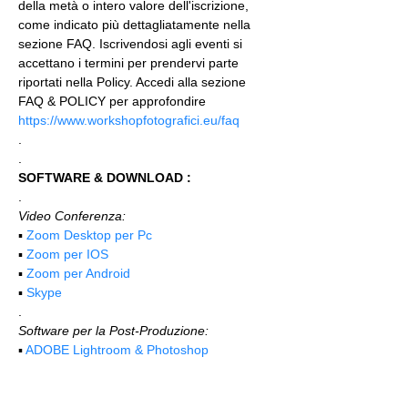
della metà o intero valore dell'iscrizione, 
come indicato più dettagliatamente nella 
sezione FAQ. Iscrivendosi agli eventi si 
accettano i termini per prendervi parte 
riportati nella Policy. Accedi alla sezione 
FAQ & POLICY per approfondire 
https://www.workshopfotografici.eu/faq
.
.
SOFTWARE & DOWNLOAD :
.
Video Conferenza:
▪️ 
Zoom Desktop per Pc
▪️ 
Zoom per IOS
▪️ 
Zoom per Android
▪️ 
Skype
.
Software per la Post-Produzione:
▪️ 
ADOBE Lightroom & Photoshop