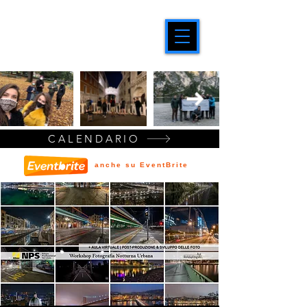
CALENDARIO
anche su EventBrite