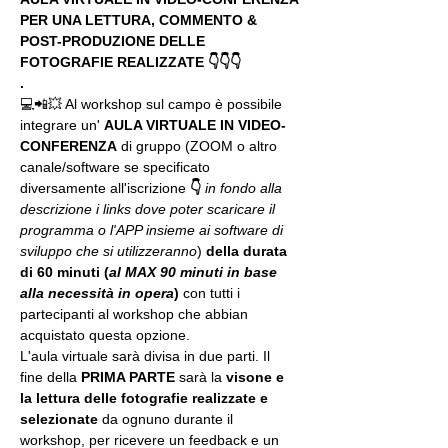
PER UNA LETTURA, COMMENTO & 
POST-PRODUZIONE DELLE 
FOTOGRAFIE REALIZZATE 👇👇👇
.
💻📲💥 Al workshop sul campo è possibile 
integrare un' 
AULA VIRTUALE IN VIDEO-
CONFERENZA
 di gruppo (ZOOM o altro 
canale/software se specificato 
diversamente all'iscrizione 
👇
in fondo alla 
descrizione i links dove poter scaricare il 
programma o l'APP insieme ai software di 
sviluppo che si utilizzeranno
) 
della durata 
di 60 minuti (
al MAX 90 minuti in base 
alla necessità in opera
) 
con tutti i 
partecipanti al workshop che abbian 
acquistato questa opzione.
L'aula virtuale sarà divisa in due parti. Il 
fine della 
PRIMA PARTE 
sarà la 
visone e 
la lettura delle fotografie realizzate
e 
selezionate
 da ognuno durante il 
workshop, per ricevere un feedback e un 