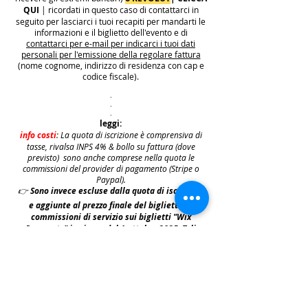
QUI
| ricordati in questo caso di contattarci in
seguito per lasciarci i tuoi recapiti per mandarti le
informazioni e il biglietto dell'evento e di
contattarci per e-mail per indicarci i tuoi dati
personali per l'emissione della regolare fattura
(nome cognome, indirizzo di residenza con cap e
codice fiscale).
.
.
.
leggi:
info costi
: La quota di iscrizione è comprensiva di
tasse, rivalsa INPS 4% & bollo su fattura (dove
previsto) sono anche comprese nella quota le
commissioni del provider di pagamento (Stripe o
Paypal).
👉
S
ono invece escluse dalla quota di iscrizione
e aggiunte al prezzo finale del biglietto le
commissioni di servizio sui biglietti "Wix
Payments" in vigore dal 1 ottobre 2025. Tali
commissioni imposte da Wix Events saranno a
carico del cliente e saranno aggiunte,
addebitate e fatturate separatamente da Wix
.
leggi:
N.B: iscrivendosi agli eventi e acquistando i